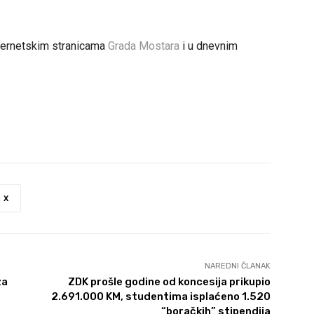
internetskim stranicama
Grada Mostara
i u dnevnim
X
NAREDNI ČLANAK
za
ZDK prošle godine od koncesija prikupio
2.691.000 KM, studentima isplaćeno 1.520
“boračkih” stipendija