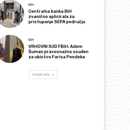
BIH
Centralna banka BiH
zvanično aplicirala za
pristupanje SEPA području
BIH
VRHOVNI SUD FBiH: Adem
Šuman pravosnažno osuđen
za ubistvo Farisa Pendeka
Učitati više