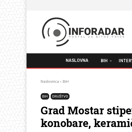
NASLOVNA
BIH
INTER
Naslovnica
BiH
BIH
DRUŠTVO
Grad Mostar stipe
konobare, keramič