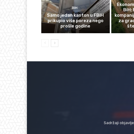
Ekonomi
BIH
BiH: 
Samo jedan kanton u FBiH
kompanij
prikupio više poreza nego
za gra
prošle godine
št
Sadržaji objavlj