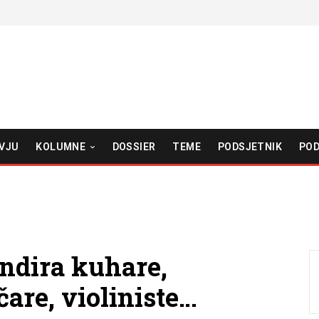
VJU
KOLUMNE
DOSSIER
TEME
PODSJETNIK
POD
ndira kuhare,
are, violiniste…