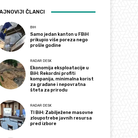
AJNOVIJI ČLANCI
BIH
Samo jedan kanton u FBiH
prikupio više poreza nego
prošle godine
RADAR DESK
Ekonomija eksploatacije u
BiH: Rekordni profiti
kompanija, minimalna korist
za građane i nepovratna
šteta za prirodu
RADAR DESK
TI BiH: Zabilježene masovne
zloupotrebe javnih resursa
pred izbore