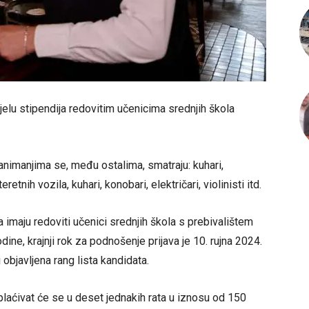
jelu stipendija redovitim učenicima srednjih škola
animanjima se, među ostalima, smatraju: kuhari,
etnih vozila, kuhari, konobari, električari, violinisti itd.
a imaju redoviti učenici srednjih škola s prebivalištem
ine, krajnji rok za podnošenje prijava je 10. rujna 2024.
 objavljena rang lista kandidata.
laćivat će se u deset jednakih rata u iznosu od 150