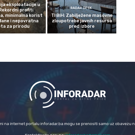
ja eksploatacije u
RADAR DESK
Rekordni profiti
a, minimalna korist
TI BiH: Zabilježene masovne
đane i nepovratna
zloupotrebe javnih resursa
eta za prirodu
pred izbore
eni na internet portalu inforadar.ba mogu se prenositi samo uz obavezu 