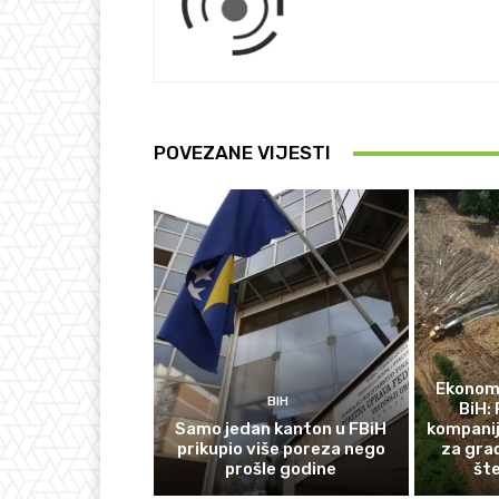
POVEZANE VIJESTI
Ekonomi
BIH
BiH: 
Samo jedan kanton u FBiH
kompanij
prikupio više poreza nego
za gra
prošle godine
št