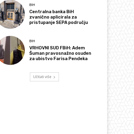
BIH
Centralna banka BiH
zvanično aplicirala za
pristupanje SEPA području
BIH
VRHOVNI SUD FBiH: Adem
Šuman pravosnažno osuđen
za ubistvo Farisa Pendeka
Učitati više