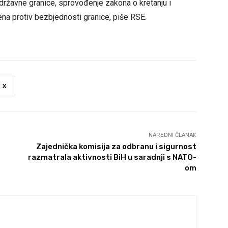
 državne granice, sprovođenje zakona o kretanju i
ena protiv bezbjednosti granice, piše RSE.
X
NAREDNI ČLANAK
Zajednička komisija za odbranu i sigurnost
razmatrala aktivnosti BiH u saradnji s NATO-
om