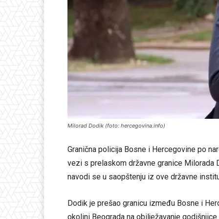
Milorad Dodik (foto: hercegovina.info)
Granična policija Bosne i Hercegovine po nar
vezi s prelaskom državne granice Milorada D
navodi se u saopštenju iz ove državne institu
Dodik je prešao granicu između Bosne i Herceg
okolini Beograda na obilježavanje godišnji