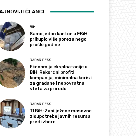
AJNOVIJI ČLANCI
BIH
Samo jedan kanton u FBiH
prikupio više poreza nego
prošle godine
RADAR DESK
Ekonomija eksploatacije u
BiH: Rekordni profiti
kompanija, minimalna korist
za građane i nepovratna
šteta za prirodu
RADAR DESK
TI BiH: Zabilježene masovne
zloupotrebe javnih resursa
pred izbore