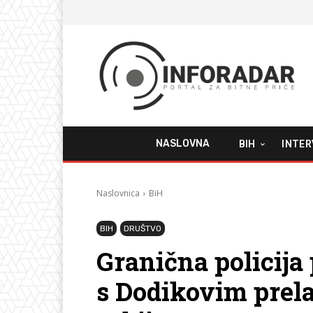
NASLOVNA
BIH
INTER
Naslovnica
BiH
BIH
DRUŠTVO
Granična policija 
s Dodikovim prel