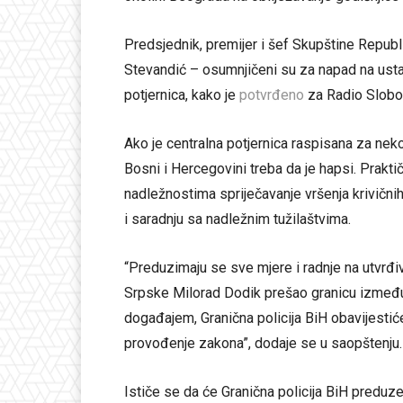
Predsjednik, premijer i šef Skupštine Repub
Stevandić – osumnjičeni su za napad na ustav
potjernica, kako je
potvrđeno
za Radio Slobo
Ako je centralna potjernica raspisana za nek
Bosni i Hercegovini treba da je hapsi. Prakt
nadležnostima spriječavanje vršenja krivičnih d
i saradnju sa nadležnim tužilaštvima.
“Preduzimaju se sve mjere i radnje na utvrđiv
Srpske Milorad Dodik prešao granicu između
događajem, Granična policija BiH obavijestić
provođenje zakona”, dodaje se u saopštenju.
Ističe se da će Granična policija BiH preduze