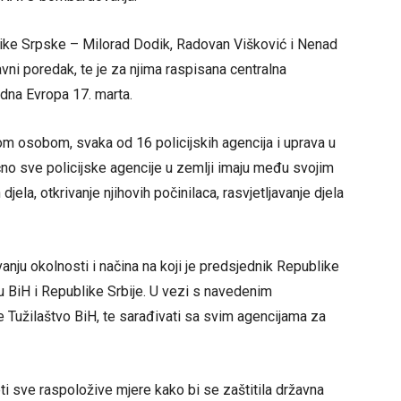
like Srpske – Milorad Dodik, Radovan Višković i Nenad
ni poredak, te je za njima raspisana centralna
dna Evropa 17. marta.
om osobom, svaka od 16 policijskih agencija i uprava u
ično sve policijske agencije u zemlji imaju među svojim
jela, otkrivanje njihovih počinilaca, rasvjetljavanje djela
anju okolnosti i načina na koji je predsjednik Republike
 BiH i Republike Srbije. U vezi s navedenim
e Tužilaštvo BiH, te sarađivati sa svim agencijama za
ti sve raspoložive mjere kako bi se zaštitila državna