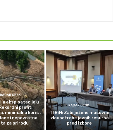
RADAR DESK
ja eksploatacije u
RADAR DESK
Rekordni profiti
a, minimalna korist
TI BiH: Zabilježene masovne
đane i nepovratna
zloupotrebe javnih resursa
eta za prirodu
pred izbore