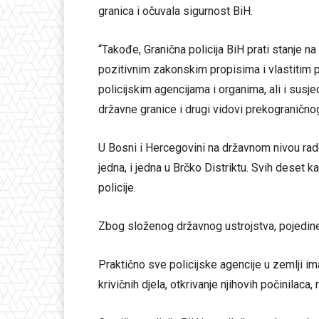
granica i očuvala sigurnost BiH.
“Takođe, Granična policija BiH prati stanje na
pozitivnim zakonskim propisima i vlastitim p
policijskim agencijama i organima, ali i susj
državne granice i drugi vidovi prekogranično
U Bosni i Hercegovini na državnom nivou rade
jedna, i jedna u Brčko Distriktu. Svih deset 
policije.
Zbog složenog državnog ustrojstva, pojedine
Praktično sve policijske agencije u zemlji i
krivičnih djela, otkrivanje njihovih počinilaca,