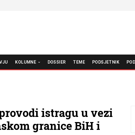
VJU
KOLUMNE
DOSSIER
TEME
PODSJETNIK
POD
provodi istragu u vezi
askom granice BiH i