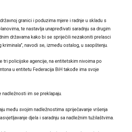
 državnoj granici i poduzima mjere i radnje u skladu s
lanovima, te nastavlja unapređivati saradnju sa drugim
ednim državama kako bi se spriječili nezakoniti prelasci
g kriminala”, navodi se, između ostalog, u saopštenju.
 tri policijske agencije, na entitetskim nivoima po
kantona u entitetu Federacija BiH takođe ima svoje
 nadležnosti im se preklapaju.
maju među svojim nadležnostima spriječavanje vršenja
 rasvjetljavanje djela i saradnju sa nadležnim tužilaštvima.