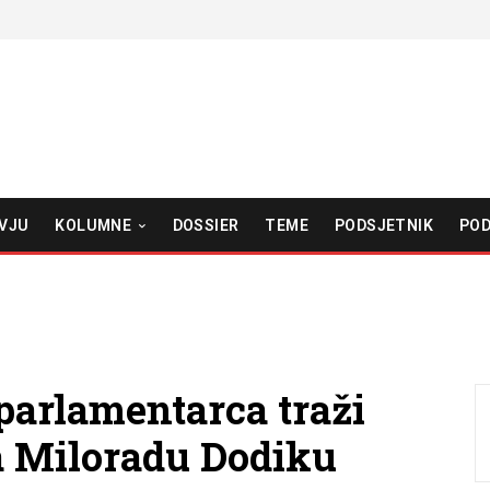
VJU
KOLUMNE
DOSSIER
TEME
PODSJETNIK
POD
parlamentarca traži
a Miloradu Dodiku