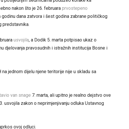
k u posljednjim sedmicama poduzeo korake ka
sebno nakon što je 26. februara
prvostepeno
odinu dana zatvora i šest godina zabrane političkog
g predstavnika.
ebruara
usvojila
, a Dodik 5. marta potpisao ukaz o
 djelovanja pravosudnih i istražnih institucija Bosne i
a jednom dijelu njene teritorije nije u skladu sa
tavio van snage
7. marta, ali upitno je realno dejstvo ove
23. usvojila zakon o neprimjenjivanju odluka Ustavnog
uprkos ovoj odluci.