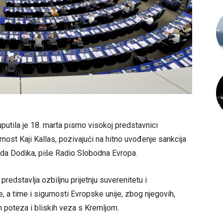
utila je 18. marta pismo visokoj predstavnici
rnost Kaji Kallas, pozivajući na hitno uvođenje sankcija
ada Dodika, piše Radio Slobodna Evropa.
edstavlja ozbiljnu prijetnju suverenitetu i
e, a time i sigurnosti Evropske unije, zbog njegovih,
h poteza i bliskih veza s Kremljom.