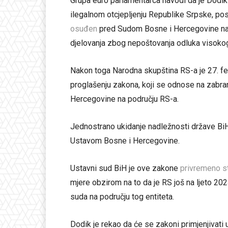
Grupa euro parlamentarca navodi da je Dodi
ilegalnom otcjepljenju Republike Srpske, po
osuđen
pred Sudom Bosne i Hercegovine na g
djelovanja zbog nepoštovanja odluka visoko
Nakon toga Narodna skupština RS-a je 27. f
proglašenju zakona, koji se odnose na zabranu
Hercegovine na području RS-a.
Jednostrano ukidanje nadležnosti države BiH n
Ustavom Bosne i Hercegovine.
Ustavni sud BiH je ove zakone
privremeno s
mjere obzirom na to da je RS još na ljeto 20
suda na području tog entiteta.
Dodik je rekao da će se zakoni primjenjivati 