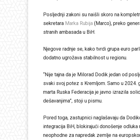
Posljednji zakoni su naišli skoro na komple
sekretara
Marka Rubija
(Marco), preko gene
stranih ambasada u BiH.
Njegove radnje se, kako tvrdi grupa euro par
dodatno ugrožava stabilnost u regionu.
“Nije tajna da je Milorad Dodik jedan od posl
svaki svoj potez s Kremljom. Samo u 2024. godi
marta Ruska Federacija je javno izrazila sol
dešavanjima”, stoji u pismu.
Pored toga, zastupnici naglašavaju da Dodik
integracija BiH, blokirajući donošenje odluka 
neophodne za napredak zemlje na europsko