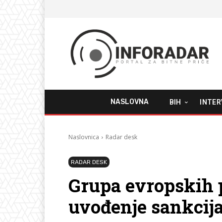
NASLOVNA
BIH
INTER
Naslovnica
Radar desk
RADAR DESK
Grupa evropskih 
uvođenje sankcij