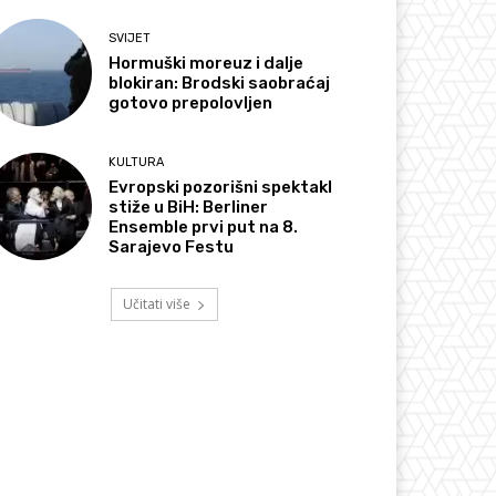
SVIJET
Hormuški moreuz i dalje
blokiran: Brodski saobraćaj
gotovo prepolovljen
KULTURA
Evropski pozorišni spektakl
stiže u BiH: Berliner
Ensemble prvi put na 8.
Sarajevo Festu
Učitati više