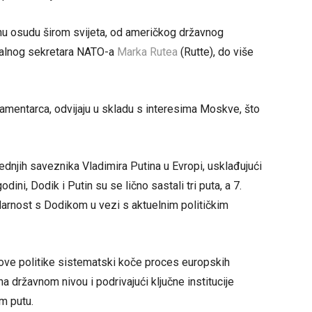
tnu osudu širom svijeta, od američkog državnog
ralnog sekretara NATO-a
Marka Rutea
(Rutte), do više
lamentarca, odvijaju u skladu s interesima Moskve, što
jednjih saveznika Vladimira Putina u Evropi, usklađujući
ni, Dodik i Putin su se lično sastali tri puta, a 7.
idarnost s Dodikom u vezi s aktuelnim političkim
ove politike sistematski koče proces europskih
na državnom nivou i podrivajući ključne institucije
m putu.