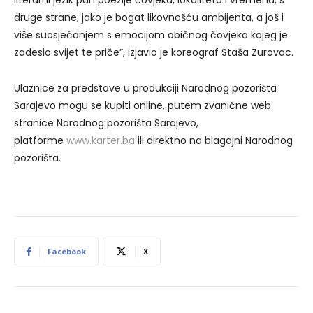
literarni jezik pun poezije čovjeka, lokaliteta i vremena, s
druge strane, jako je bogat likovnošću ambijenta, a još i
više suosjećanjem s emocijom običnog čovjeka kojeg je
zadesio svijet te priče”, izjavio je koreograf Staša Zurovac.
Ulaznice za predstave u produkciji Narodnog pozorišta
Sarajevo mogu se kupiti online, putem zvanične web
stranice Narodnog pozorišta Sarajevo,
platforme
www.karter.ba
ili direktno na blagajni Narodnog
pozorišta.
Facebook
X