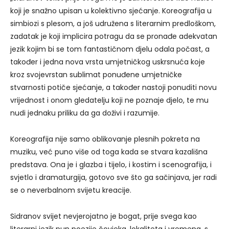
koji je snažno upisan u kolektivno sjećanje. Koreografija u
simbiozi s plesom, a još udružena s literarnim predloškom,
zadatak je koji implicira potragu da se pronađe adekvatan
jezik kojim bi se tom fantastičnom djelu odala počast, a
također i jedna nova vrsta umjetničkog uskrsnuća koje
kroz svojevrstan sublimat ponuđene umjetničke
stvarnosti potiče sjećanje, a također nastoji ponuditi novu
vrijednost i onom gledatelju koji ne poznaje djelo, te mu
nudi jednaku priliku da ga doživi i razumije.
Koreografija nije samo oblikovanje plesnih pokreta na
muziku, već puno više od toga kada se stvara kazališna
predstava. Ona je i glazba i tijelo, i kostim i scenografija, i
svjetlo i dramaturgija, gotovo sve što ga sačinjava, jer radi
se o neverbalnom svijetu kreacije.
Sidranov svijet nevjerojatno je bogat, prije svega kao