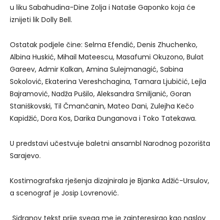
u liku Sabahudina-Dine Zolja i Nataše Gaponko koja će
iznijeti lik Dolly Bell.
Ostatak podjele čine: Selma Efendić, Denis Zhuchenko,
Albina Huskić, Mihail Mateescu, Masafumi Okuzono, Bulat
Gareev, Admir Kalkan, Amina Sulejmanagić, Sabina
Sokolović, Ekaterina Vereshchagina, Tamara Ljubičić, Lejla
Bajramović, Nadža Pušilo, Aleksandra Smiljanić, Goran
Staniškovski, Til Čmančanin, Mateo Dani, Zulejha Kečo
Kapidžić, Dora Kos, Darika Dunganova i Toko Tatekawa.
U predstavi učestvuje baletni ansambl Narodnog pozorišta
Sarajevo.
Kostimografska rješenja dizajnirala je Bjanka Adžić-Ursulov,
a scenograf je Josip Lovrenović.
„Sidranov tekst prije svega me je zainteresirao kao naslov