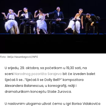
Foto: Velija Hasanbegović/NPS
U srijedu, 29. oktobra, sa početkom u 19,30 sati, na
sceni
Narodnog pozorišta Sarajevo
bit će izveden balet
Sjećaš li se…”Sjećaš li se Dolly Bell?” kompozitora
Alexandera Balanescua, u koreografiji, režiji i
dramaturškom konceptu Staše Zurovca.
U naslovnim ulogama uživat ćemo u igri Borisa Vidakovića