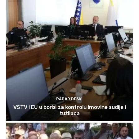
RADAR DESK
VSTV i EU u borbi za kontrolu imovine sudija i
tužilaca