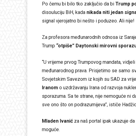
Po čemu bi bilo tko zaključio da bi
Trump p
disouluciju BiH, kada
nikada niti jedan signa
signal vjerojatno bi nešto i poduzeo. Ali nije!
Za profesora međunarodnih odnosa iz Sara
Trump
“otpiše” Daytonski mirovni spora
“U vrijeme prvog Trumpovog mandata, vidjeli 
međunarodnog prava. Prisjetimo se samo svi
Sovjetskim Savezom iz kojih su SAD za vrijem
Iranom
o uzdržavanju Irana od razvoja nukler
sporazuma. Sa te strane, nije nemoguće ni d
sve ono što on podrazumijeva”, ističe Hadži
Mladen Ivanić
za naš portal ipak ukazuje d
moguće.