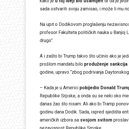
kako je
u toj ideji bio usamljen
te da je jedi
sada ostvariti svoju zamisao, i može li mu 
Na upit o Dodikovom proglašenju nezavisnosti
profesor Fakulteta političkih nauka u Banjoj L
drugo”.
A i zašto bi Trump takvo što učinio ako je j
prošlom mandatu bilo
produženje sankcija 
godine, upravo “zbog podrivanja Daytonsko
– Kada je u Americi
pobijedio Donald Trum
Republike Srpske, a onda su se neki oko m
danas žao što nisam. Ali ako bi Tramp ponov
godinu dana Dodik. Sada, ispred sjedišta ent
američkih izbora sa
svojom svitom
proslav
nezavisnost Republike Srpske.