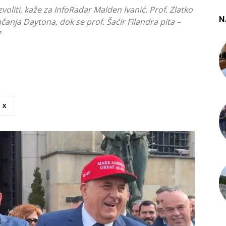
voliti, kaže za InfoRadar Malden Ivanić. Prof. Zlatko
N
anja Daytona, dok se prof. Šaćir Filandra pita –
?
X