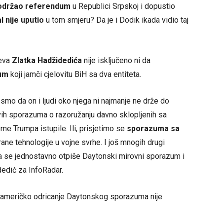
održao referendum
u Republici Srpskoj i dopustio
l nije uputio
u tom smjeru? Da je i Dodik ikada vidio taj
jeva
Zlatka Hadžidedića
nije isključeno ni da
zum
koji jamči cjelovitu BiH sa dva entiteta.
smo da on i ljudi oko njega ni najmanje ne drže do
h sporazuma o razoružanju davno sklopljenih sa
e Trumpa istupile. Ili, prisjetimo se
sporazuma sa
ane tehnologije u vojne svrhe. I još mnogih drugi
a se jednostavno otpiše Daytonski mirovni sporazum i
dedić za InfoRadar.
a američko odricanje Daytonskog sporazuma nije