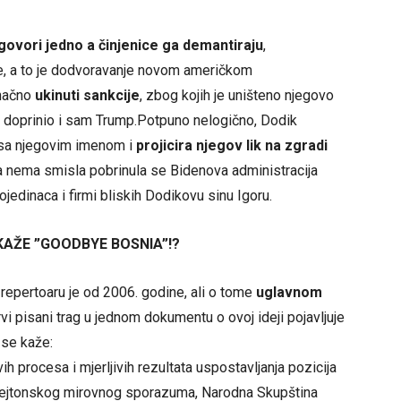
govori jedno a činjenice ga demantiraju
,
je, a to je dodvoravanje novom američkom
onačno
ukinuti sankcije
, zbog kojih je uništeno njegovo
o doprinio i sam Trump.Potpuno nelogično, Dodik
t sa njegovim imenom i
projicira njegov lik na zgradi
ta nema smisla pobrinula se Bidenova administracija
ojedinaca i firmi bliskih Dodikovu sinu Igoru.
KAŽE ”GOODBYE BOSNIA”!?
epertoaru je od 2006. godine, ali o tome
uglavnom
rvi pisani trag u jednom dokumentu o ovoj ideji pojavljuje
 se kaže:
ih procesa i mjerljivih rezultata uspostavljanja pozicija
ejtonskog mirovnog sporazuma, Narodna Skupština