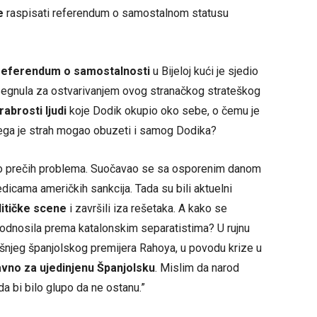
e
raspisati referendum o samostalnom statusu
 referendum o samostalnosti
u Bijeloj kući je sjedio
posegnula za ostvarivanjem ovog stranačkog strateškog
abrosti ljudi
koje Dodik okupio oko sebe, o čemu je
g čega je strah mogao obuzeti i samog Dodika?
o prečih problema. Suočavao se sa osporenim danom
dicama američkih sankcija. Tada su bili aktuelni
litičke scene
i završili iza rešetaka. A kako se
odnosila prema katalonskim separatistima? U rujnu
šnjeg španjolskog premijera Rahoya, u povodu krize u
vno za ujedinjenu Španjolsku
. Mislim da narod
da bi bilo glupo da ne ostanu.”