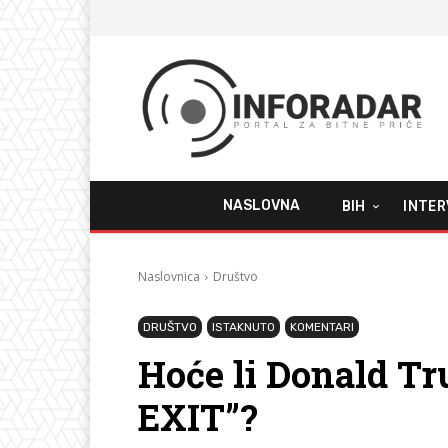
NASLOVNA
BIH
INTER
Naslovnica
Društvo
DRUŠTVO
ISTAKNUTO
KOMENTARI
Hoće li Donald Tr
EXIT”?