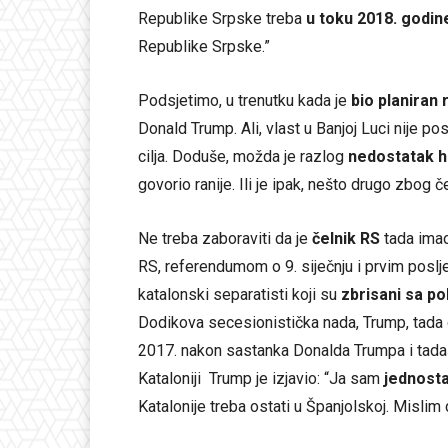
Republike Srpske treba
u toku 2018. godin
Republike Srpske.”
Podsjetimo, u trenutku kada je
bio planiran
Donald Trump. Ali, vlast u Banjoj Luci nije 
cilja. Doduše, možda je razlog
nedostatak hr
govorio ranije. Ili je ipak, nešto drugo zbo
Ne treba zaboraviti da je
čelnik RS
tada ima
RS, referendumom o 9. siječnju i prvim poslje
katalonski separatisti koji su
zbrisani sa po
Dodikova secesionistička nada, Trump, tada 
2017. nakon sastanka Donalda Trumpa i tada
Kataloniji Trump je izjavio: “Ja sam
jednosta
Katalonije treba ostati u Španjolskoj. Mislim 