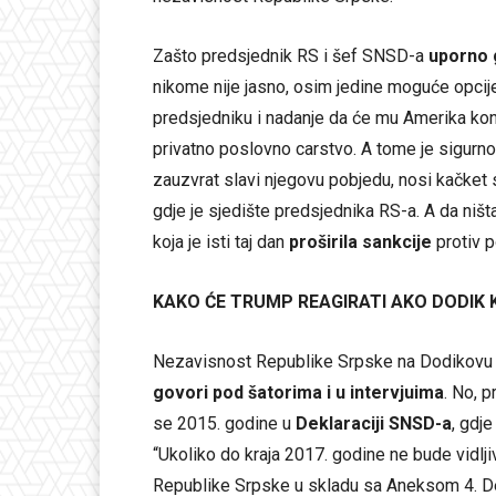
Zašto predsjednik RS i šef SNSD-a
uporno 
nikome nije jasno, osim jedine moguće opci
predsjedniku i nadanje da će mu Amerika k
privatno poslovno carstvo. A tome je sigurn
zauzvrat slavi njegovu pobjedu, nosi kačke
gdje je sjedište predsjednika RS-a. A da niš
koja je isti taj dan
proširila sankcije
protiv p
KAKO ĆE TRUMP REAGIRATI AKO DODIK 
Nezavisnost Republike Srpske na Dodikovu r
govori pod šatorima i u intervjuima
. No, p
se 2015. godine u
Deklaraciji SNSD-a
, gdje
“Ukoliko do kraja 2017. godine ne bude vidljiv
Republike Srpske u skladu sa Aneksom 4. D