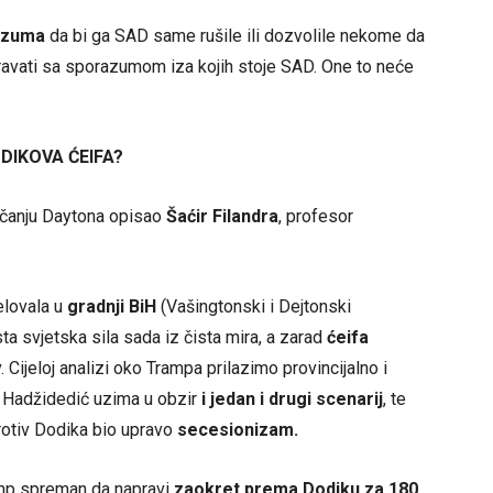
azuma
da bi ga SAD same rušile ili dozvolile nekome da
gravati sa sporazumom iza kojih stoje SAD. One to neće
DIKOVA ĆEIFA?
nčanju Daytona opisao
Šaćir Filandra
, profesor
jelovala u
gradnji BiH
(Vašingtonski i Dejtonski
ta svjetska sila sada iz čista mira, a zarad
ćeifa
. Cijeloj analizi oko Trampa prilazimo provincijalno i
a. Hadžidedić uzima u obzir
i jedan i drugi scenarij
, te
rotiv Dodika bio upravo
secesionizam.
ump spreman da napravi
zaokret prema
Dodiku za 180