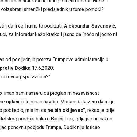
no on imao hrabrosti ići u tu političku ludost. Hoće li
novoizabrani američki predsjednik u tome pomoći?
 i da li će Trump to podržati,
Aleksandar Savanović
,
uci, za Inforadar kaže kratko i jasno da “neće ni jedno ni
edan od posljednjih poteza Trumpove administracije u
protiv Dodika
17.6.2020.
g mirovnog sporazuma?”
p
, imao sam namjeru da proglasim nezavisnost
ene
uplašili
i to nisam uradio. Moram da kažem da mi je
o pobijedio, mislim da
ne bih oklijevao”
, rekao je prije
itetskog predsjednika u Banjoj Luci, gdje je dan nakon
ljao ponovnu pobjedu Trumpa, Dodik nije isticao