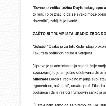
“Suviše je
velika težina Daytonskog spor
to radi. To bi značilo da se svako može poi
dozvoliti”, zaključuje Ivanić.
ZAŠTO BI TRUMP IŠTA URADIO ZBOG DO
“Suludo!” Ovako je za InfoRadar ideju o oko
Fakulteta političkih nauka u Sarajevu.
“Upravo je ta administracija najodlučnije sud
sporazumi) te je smiješno očekivanje da ta is
Milorada Dodika,
radikalno mijenja svoj stav
egocentrino, nažalost”, smatra prof. Filandr
podsjeća i da je razlog Trumpovih sankcija p
“Ostaje nam samo da se pitamo, da li je Tr