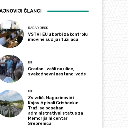
AJNOVIJI ČLANCI
RADAR DESK
VSTV i EU u borbi za kontrolu
imovine sudija i tužilaca
BIH
Građani izašli na ulice,
svakodnevni nestanci vode
BIH
Zvizdić, Magazinović i
Kojović pisali Crishocku:
Traži se poseban
administrativni status za
Memorijalni centar
Srebrenica