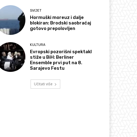
SVIJET
Hormuški moreuz i dalje
blokiran: Brodski saobraćaj
gotovo prepolovljen
KULTURA
Evropski pozorišni spektakl
stiže u BiH: Berliner
Ensemble prvi put na 8.
Sarajevo Festu
Učitati više