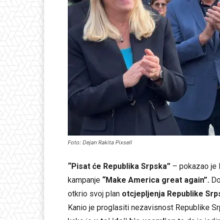
Foto: Dejan Rakita Pixsell
“Pisat će Republika Srpska”
– pokazao je 
kampanje
“Make America great again”.
Dod
otkrio svoj plan
otcjepljenja Republike Srp
Kanio je proglasiti nezavisnost Republike S