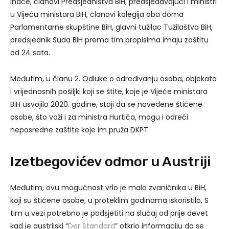
Inače, članovi Predsjedništva BiH, predsjedavajući i ministri
u Vijeću ministara BiH, članovi kolegija oba doma
Parlamentarne skupštine BiH, glavni tužilac Tužilaštva BiH,
predsjednik Suda BiH prema tim propisima imaju zaštitu
od 24 sata.
Međutim, u članu 2. Odluke o određivanju osoba, objekata
i vrijednosnih pošiljki koji se štite, koje je Vijeće ministara
BiH usvojilo 2020. godine, stoji da se navedene štićene
osobe, što važi i za ministra Hurtića, mogu i odreći
neposredne zaštite koje im pruža DKPT.
Izetbegovićev odmor u Austriji
Međutim, ovu mogućnost vrlo je malo zvaničnika u BiH,
koji su štićene osobe, u proteklim godinama iskoristilo. S
tim u vezi potrebno je podsjetiti na slučaj od prije devet
kad je austrijski “
Der Standard
” otkrio informaciju da se