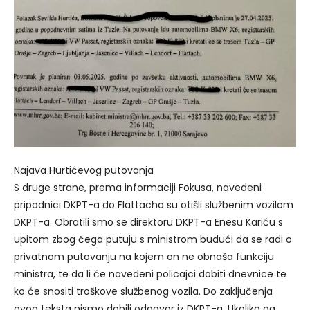
Najava Hurtićevog putovanja
S druge strane, prema informaciji Fokusa, navedeni
pripadnici DKPT-a do Flattacha su otišli službenim vozilom
DKPT-a. Obratili smo se direktoru DKPT-a Enesu Kariću s
upitom zbog čega putuju s ministrom budući da se radi o
privatnom putovanju na kojem on ne obnaša funkciju
ministra, te da li će navedeni policajci dobiti dnevnice te
ko će snositi troškove službenog vozila. Do zaključenja
ovog teksta nismo dobili odgovor iz DKPT-a. Ukoliko ga