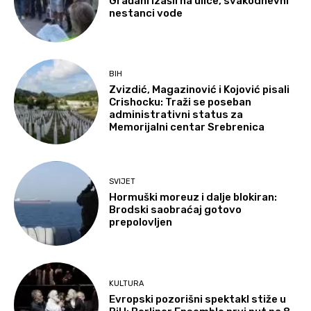
Građani izašli na ulice, svakodnevni
nestanci vode
BIH
Zvizdić, Magazinović i Kojović pisali
Crishocku: Traži se poseban
administrativni status za
Memorijalni centar Srebrenica
SVIJET
Hormuški moreuz i dalje blokiran:
Brodski saobraćaj gotovo
prepolovljen
KULTURA
Evropski pozorišni spektakl stiže u