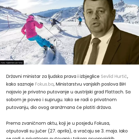
Državni ministar za ljudska prava i izbjeglice
Sevlid Hurtić
,
kako saznaje
Fokus.ba
, Ministarstvu vanjskih poslova BiH
najavio je privatno putovanje u austrijski grad Flattach. Sa
sobom je poveo i suprugu. Iako se radi o privatnom
putovanju, dio ovog aranžmana će platiti država.
Prema zvaničnom aktu, koji je u posjedu Fokusa,
otputovali su jučer (27. aprila), a vraćaju se 3. maja. Iako
se radi o privatnom putovanju tokom prvomajskih