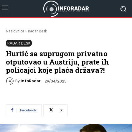
Naslovnica
Radar desk
RADAR DESK
Hurtić sa suprugom privatno
otputovao u Austriju, prate ih
policajci koje plaća država?!
By
InfoRadar
29/04/2025
Facebook
X