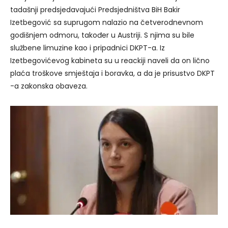
tadašnji predsjedavajući Predsjedništva BiH Bakir
Izetbegović sa suprugom nalazio na četverodnevnom
godišnjem odmoru, također u Austriji. S njima su bile
službene limuzine kao i pripadnici DKPT-a. Iz
Izetbegovićevog kabineta su u reackiji naveli da on lično
plaća troškove smještaja i boravka, a da je prisustvo DKPT
-a zakonska obaveza.