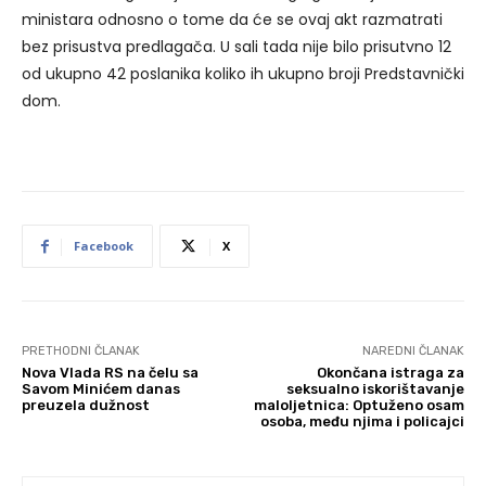
ministara odnosno o tome da će se ovaj akt razmatrati
bez prisustva predlagača. U sali tada nije bilo prisutvno 12
od ukupno 42 poslanika koliko ih ukupno broji Predstavnički
dom.
Facebook
X
PRETHODNI ČLANAK
NAREDNI ČLANAK
Nova Vlada RS na čelu sa
Okončana istraga za
Savom Minićem danas
seksualno iskorištavanje
preuzela dužnost
maloljetnica: Optuženo osam
osoba, među njima i policajci