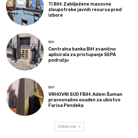
TI BiH: Zabilježene masovne
zloupotrebe javnih resursa pred
izbore
BIH
Centralna banka BiH zvanično
aplicirala za pristupanje SEPA
području
BIH
VRHOVNI SUD FBiH: Adem Šuman
pravosnažno osuđen za ubistvo
Farisa Pendeka
Učitati više