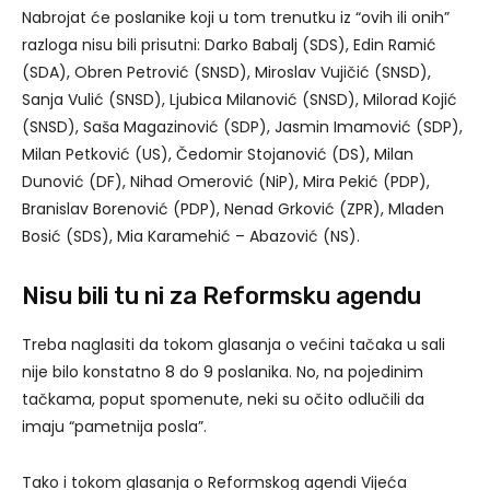
Nabrojat će poslanike koji u tom trenutku iz “ovih ili onih”
razloga nisu bili prisutni: Darko Babalj (SDS), Edin Ramić
(SDA), Obren Petrović (SNSD), Miroslav Vujičić (SNSD),
Sanja Vulić (SNSD), Ljubica Milanović (SNSD), Milorad Kojić
(SNSD), Saša Magazinović (SDP), Jasmin Imamović (SDP),
Milan Petković (US), Čedomir Stojanović (DS), Milan
Dunović (DF), Nihad Omerović (NiP), Mira Pekić (PDP),
Branislav Borenović (PDP), Nenad Grković (ZPR), Mladen
Bosić (SDS), Mia Karamehić – Abazović (NS).
Nisu bili tu ni za Reformsku agendu
Treba naglasiti da tokom glasanja o većini tačaka u sali
nije bilo konstatno 8 do 9 poslanika. No, na pojedinim
tačkama, poput spomenute, neki su očito odlučili da
imaju “pametnija posla”.
Tako i tokom glasanja o Reformskog agendi Vijeća