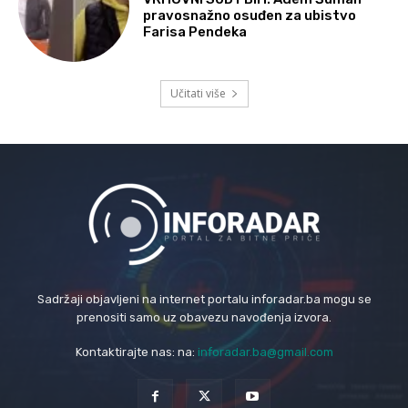
pravosnažno osuđen za ubistvo
Farisa Pendeka
Učitati više
Sadržaji objavljeni na internet portalu inforadar.ba mogu se
prenositi samo uz obavezu navođenja izvora.
Kontaktirajte nas: na:
inforadar.ba@gmail.com