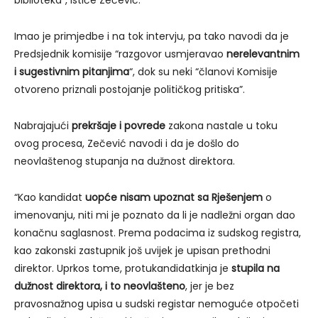
Imao je primjedbe i na tok intervju, pa tako navodi da je
Predsjednik komisije “razgovor usmjeravao
nerelevantnim
i sugestivnim pitanjima
“, dok su neki “članovi Komisije
otvoreno priznali postojanje političkog pritiska”.
Nabrajajući
prekršaje i povrede
zakona nastale u toku
ovog procesa, Zečević navodi i da je došlo do
neovlaštenog stupanja na dužnost direktora.
“Kao kandidat
uopće nisam upoznat sa Rješenjem
o
imenovanju, niti mi je poznato da li je nadležni organ dao
konačnu saglasnost. Prema podacima iz sudskog registra,
kao zakonski zastupnik još uvijek je upisan prethodni
direktor. Uprkos tome, protukandidatkinja je
stupila na
dužnost direktora, i to neovlašteno
, jer je bez
pravosnažnog upisa u sudski registar nemoguće otpočeti