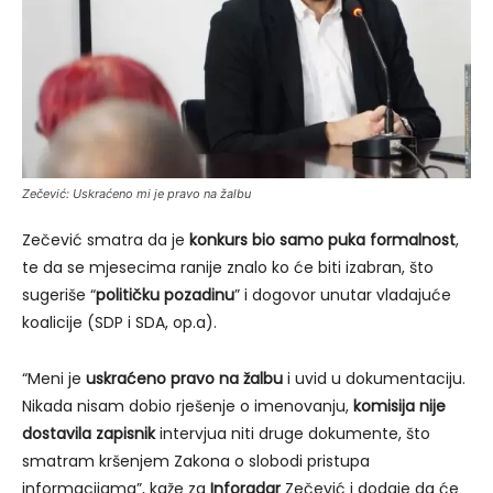
Zečević: Uskraćeno mi je pravo na žalbu
Zečević smatra da je
konkurs bio samo puka formalnost
,
te da se mjesecima ranije znalo ko će biti izabran, što
sugeriše “
političku pozadinu
” i dogovor unutar vladajuće
koalicije (SDP i SDA, op.a).
“Meni je
uskraćeno pravo na žalbu
i uvid u dokumentaciju.
Nikada nisam dobio rješenje o imenovanju,
komisija nije
dostavila zapisnik
intervjua niti druge dokumente, što
smatram kršenjem Zakona o slobodi pristupa
informacijama”, kaže za
Inforadar
Zečević i dodaje da će