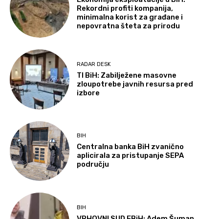
Rekordni profiti kompanija,
minimalna korist za građane i
nepovratna šteta za prirodu
RADAR DESK
TI BiH: Zabilježene masovne
zloupotrebe javnih resursa pred
izbore
BIH
Centralna banka BiH zvanično
aplicirala za pristupanje SEPA
području
BIH
VRHOVNI SUD FBiH: Adem Šuman