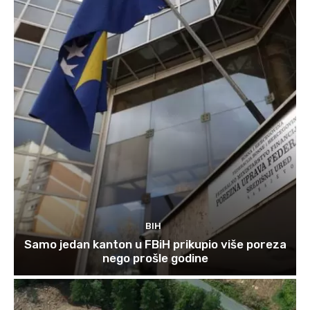
BIH
Samo jedan kanton u FBiH prikupio više poreza
nego prošle godine