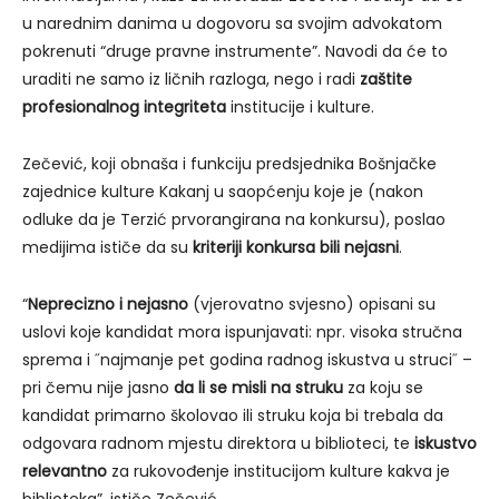
u narednim danima u dogovoru sa svojim advokatom
pokrenuti “druge pravne instrumente”. Navodi da će to
uraditi ne samo iz ličnih razloga, nego i radi
zaštite
profesionalnog integriteta
institucije i kulture.
Zečević, koji obnaša i funkciju predsjednika Bošnjačke
zajednice kulture Kakanj u saopćenju koje je (nakon
odluke da je Terzić prvorangirana na konkursu), poslao
medijima ističe da su
kriteriji konkursa bili nejasni
.
“
Neprecizno i nejasno
(vjerovatno svjesno) opisani su
uslovi koje kandidat mora ispunjavati: npr. visoka stručna
sprema i ˝najmanje pet godina radnog iskustva u struci˝ –
pri čemu nije jasno
da li se misli na struku
za koju se
kandidat primarno školovao ili struku koja bi trebala da
odgovara radnom mjestu direktora u biblioteci, te
iskustvo
relevantno
za rukovođenje institucijom kulture kakva je
biblioteka”, ističe Zečević.