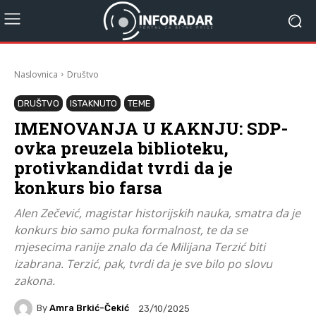
Naslovnica
Društvo
DRUŠTVO
ISTAKNUTO
TEME
IMENOVANJA U KAKNJU: SDP-
ovka preuzela biblioteku,
protivkandidat tvrdi da je
konkurs bio farsa
Alen Zečević, magistar historijskih nauka, smatra da je
konkurs bio samo puka formalnost, te da se
mjesecima ranije znalo da će Milijana Terzić biti
izabrana. Terzić, pak, tvrdi da je sve bilo po slovu
zakona.
By
Amra Brkić-Čekić
23/10/2025