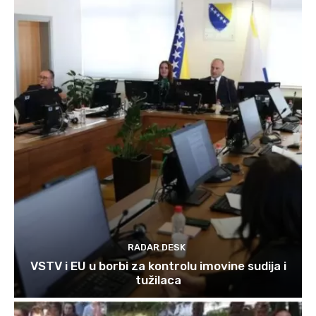
RADAR DESK
VSTV i EU u borbi za kontrolu imovine sudija i
tužilaca