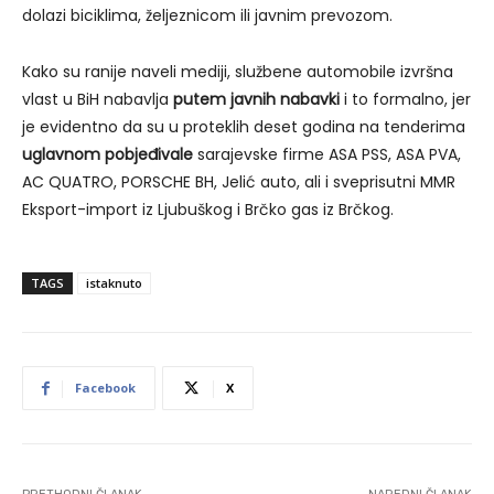
dolazi biciklima, željeznicom ili javnim prevozom.
Kako su ranije naveli mediji, službene automobile izvršna
vlast u BiH nabavlja
putem javnih nabavki
i to formalno, jer
je evidentno da su u proteklih deset godina na tenderima
uglavnom pobjeđivale
sarajevske firme ASA PSS, ASA PVA,
AC QUATRO, PORSCHE BH, Jelić auto, ali i sveprisutni MMR
Eksport-import iz Ljubuškog i Brčko gas iz Brčkog.
TAGS
istaknuto
Facebook
X