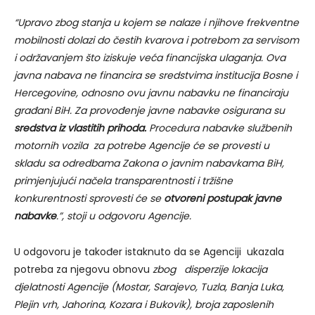
“Upravo zbog stanja u kojem se nalaze i njihove frekventne
mobilnosti dolazi do čestih kvarova i potrebom za servisom
i održavanjem što iziskuje veća financijska ulaganja. Ova
javna nabava ne financira se sredstvima institucija Bosne i
Hercegovine, odnosno ovu javnu nabavku ne financiraju
građani BiH. Za provođenje javne nabavke osigurana su
sredstva iz vlastitih prihoda.
Procedura nabavke službenih
motornih vozila za potrebe Agencije će se provesti u
skladu sa odredbama Zakona o javnim nabavkama BiH,
primjenjujući načela transparentnosti i tržišne
konkurentnosti sprovesti će se
otvoreni postupak javne
nabavke
.”, stoji u odgovoru Agencije.
U odgovoru je također istaknuto da se Agenciji ukazala
potreba za njegovu obnovu
zbog disperzije lokacija
djelatnosti Agencije (Mostar, Sarajevo, Tuzla, Banja Luka,
Plejin vrh, Jahorina, Kozara i Bukovik), broja zaposlenih