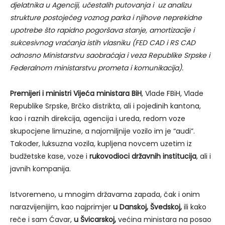
djelatnika u Agenciji, učestalih putovanja i uz analizu
strukture postojećeg voznog parka i njihove neprekidne
upotrebe što rapidno pogoršava stanje, amortizacije i
sukcesivnog vraćanja istih vlasniku (FED CAD i RS CAD
odnosno Ministarstvu saobraćaja i veza Republike Srpske i
Federalnom ministarstvu prometa i komunikacija).
Premijeri i ministri Vijeća ministara BiH
, Vlade FBiH, Vlade
Republike Srpske, Brčko distrikta, ali i pojedinih kantona,
kao i raznih direkcija, agencija i ureda, redom voze
skupocjene limuzine, a najomiljnije vozilo im je “audi”.
Također, luksuzna vozila, kupljena novcem uzetim iz
budžetske kase, voze i
rukovodioci državnih institucija
, ali i
javnih kompanija.
Istvoremeno, u mnogim državama zapada, čak i onim
narazvijenijim, kao najprimjer
u Danskoj, Švedskoj,
ili kako
reče i sam Ćavar,
u Švicarskoj,
većina ministara na posao