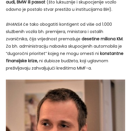
audi, BMW ili passat
(što luksuznije i skupocjenije vozilo
odavno je postalo stvar prestiža u institucijama BiH).
BHANSA
će tako obogatiti kontigent od više od 1.000
službenih vozila bh. premijera, ministara i ostalih
zvaničnika, čija vrijednost premašuje
desetine miliona KM
.
Za bh. administraciju nabavka skupocjenih automobila je
“dugoročni prioritet” kojeg ne mogu omesti ni
konstantne
finansijske krize,
ni dubioze budžeta, koji uglavnom
preživljavaju zahvaljujući kreditima MMF-a.