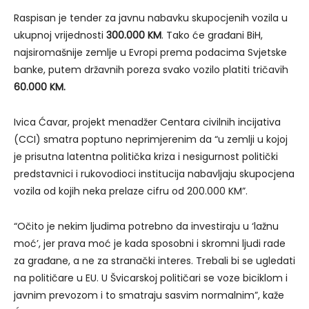
Raspisan je tender za javnu nabavku skupocjenih vozila u
ukupnoj vrijednosti
300.000 KM
. Tako će građani BiH,
najsiromašnije zemlje u Evropi prema podacima Svjetske
banke, putem državnih poreza svako vozilo platiti tričavih
60.000 KM.
Ivica Ćavar, projekt menadžer Centara civilnih incijativa
(CCI) smatra poptuno neprimjerenim da “u zemlji u kojoj
je prisutna latentna politička kriza i nesigurnost politički
predstavnici i rukovodioci institucija nabavljaju skupocjena
vozila od kojih neka prelaze cifru od 200.000 KM”.
“Očito je nekim ljudima potrebno da investiraju u ‘lažnu
moć’, jer prava moć je kada sposobni i skromni ljudi rade
za građane, a ne za stranački interes. Trebali bi se ugledati
na političare u EU. U Švicarskoj političari se voze biciklom i
javnim prevozom i to smatraju sasvim normalnim”, kaže