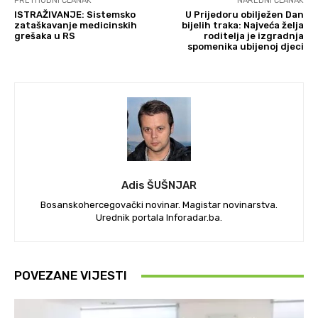
PRETHODNI ČLANAK
NAREDNI ČLANAK
ISTRAŽIVANJE: Sistemsko
U Prijedoru obilježen Dan
zataškavanje medicinskih
bijelih traka: Najveća želja
grešaka u RS
roditelja je izgradnja
spomenika ubijenoj djeci
Adis ŠUŠNJAR
Bosanskohercegovački novinar. Magistar novinarstva.
Urednik portala Inforadar.ba.
POVEZANE VIJESTI