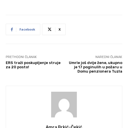
Facebook
X
PRETHODNI ČLANAK
NAREDNI ČLANAK
ERS traži poskupljenje struje
Umrle još dvije žene, ukupno
za 20 posto!
je 17 poginulih u požaru u
Domu penzionera Tuzla
Amra Brkić-Čekić