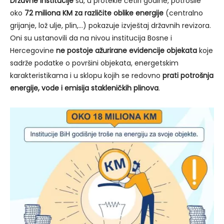
Državne institucije
su, u protekle četiri godine, potrošile
oko
72 miliona KM za različite oblike energije
(centralno
grijanje, lož ulje, plin,…) pokazuje izvještaj državnih revizora.
Oni su ustanovili da na nivou institucija Bosne i
Hercegovine
ne postoje ažurirane evidencije objekata
koje
sadrže podatke o površini objekata, energetskim
karakteristikama i u sklopu kojih se redovno
prati potrošnja
energije, vode i emisija stakleničkih plinova
.