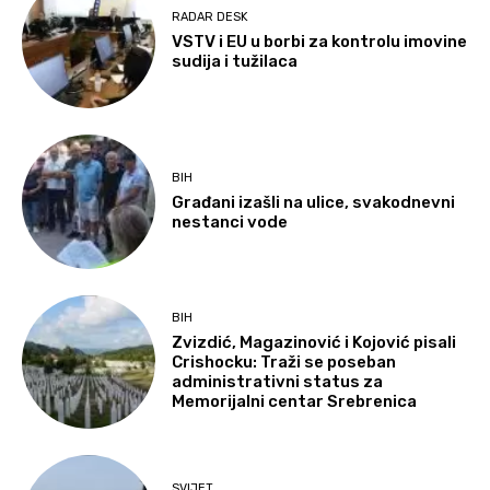
RADAR DESK
VSTV i EU u borbi za kontrolu imovine
sudija i tužilaca
BIH
Građani izašli na ulice, svakodnevni
nestanci vode
BIH
Zvizdić, Magazinović i Kojović pisali
Crishocku: Traži se poseban
administrativni status za
Memorijalni centar Srebrenica
SVIJET