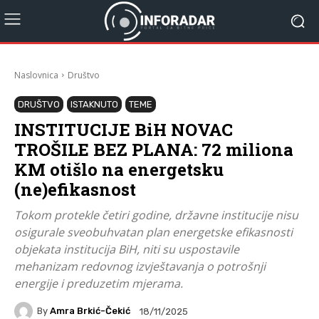
Naslovnica
Društvo
DRUŠTVO
ISTAKNUTO
TEME
INSTITUCIJE BiH NOVAC
TROŠILE BEZ PLANA: 72 miliona
KM otišlo na energetsku
(ne)efikasnost
Tokom protekle četiri godine, državne institucije nisu
osigurale sveobuhvatan plan energetske efikasnosti
objekata institucija BiH, niti su uspostavile
mehanizam redovnog izvještavanja o potrošnji
energije i preduzetim mjerama.
By
Amra Brkić-Čekić
18/11/2025