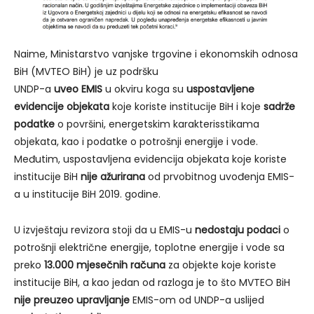
Naime, Ministarstvo vanjske trgovine i ekonomskih odnosa
BiH (MVTEO BiH) je uz podršku
UNDP-a
uveo EMIS
u okviru koga su
uspostavljene
evidencije objekata
koje koriste institucije BiH i koje
sadrže
podatke
o površini, energetskim karakterisstikama
objekata, kao i podatke o potrošnji energije i vode.
Međutim, uspostavljena evidencija objekata koje koriste
institucije BiH
nije ažurirana
od prvobitnog uvođenja EMIS-
a u institucije BiH 2019. godine.
U izvještaju revizora stoji da u EMIS-u
nedostaju podaci
o
potrošnji električne energije, toplotne energije i vode sa
preko
13.000 mjesečnih računa
za objekte koje koriste
institucije BiH, a kao jedan od razloga je to što MVTEO BiH
nije preuzeo upravljanje
EMIS-om od UNDP-a uslijed