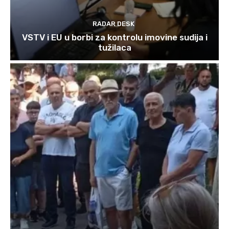
RADAR DESK
VSTV i EU u borbi za kontrolu imovine sudija i
tužilaca