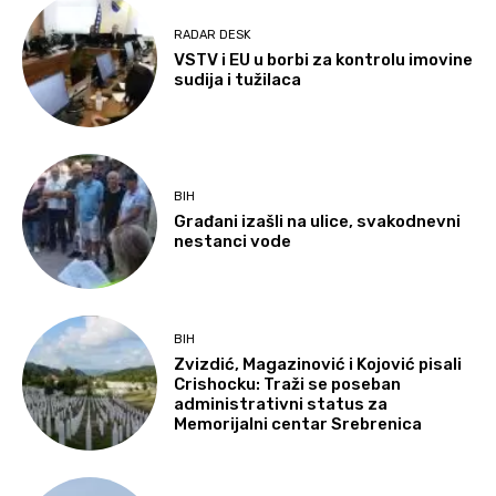
RADAR DESK
VSTV i EU u borbi za kontrolu imovine
sudija i tužilaca
BIH
Građani izašli na ulice, svakodnevni
nestanci vode
BIH
Zvizdić, Magazinović i Kojović pisali
Crishocku: Traži se poseban
administrativni status za
Memorijalni centar Srebrenica