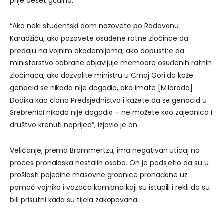
prije deset godina.
“Ako neki studentski dom nazovete po Radovanu
Karadžiću, ako pozovete osuđene ratne zločince da
predaju na vojnim akademijama, ako dopustite da
ministarstvo odbrane objavljuje memoare osuđenih ratnih
zločinaca, ako dozvolite ministru u Crnoj Gori da kaže
genocid se nikada nije dogodio, ako imate [Milorada]
Dodika kao člana Predsjedništva i kažete da se genocid u
Srebrenici nikada nije dogodio – ne možete kao zajednica i
društvo krenuti naprijed”, izjavio je on.
Veličanje, prema Brammertzu, ima negativan uticaj na
proces pronalaska nestalih osoba. On je podsjetio da su u
prošlosti pojedine masovne grobnice pronađene uz
pomoć vojnika i vozača kamiona koji su istupili i rekli da su
bili prisutni kada su tijela zakopavana.