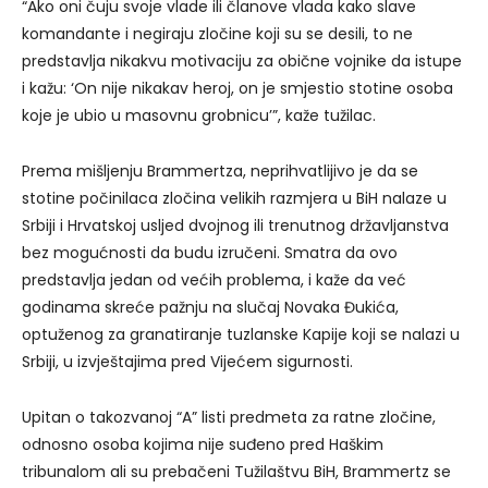
“Ako oni čuju svoje vlade ili članove vlada kako slave
komandante i negiraju zločine koji su se desili, to ne
predstavlja nikakvu motivaciju za obične vojnike da istupe
i kažu: ‘On nije nikakav heroj, on je smjestio stotine osoba
koje je ubio u masovnu grobnicu’”, kaže tužilac.
Prema mišljenju Brammertza, neprihvatlijivo je da se
stotine počinilaca zločina velikih razmjera u BiH nalaze u
Srbiji i Hrvatskoj usljed dvojnog ili trenutnog državljanstva
bez mogućnosti da budu izručeni. Smatra da ovo
predstavlja jedan od većih problema, i kaže da već
godinama skreće pažnju na slučaj Novaka Đukića,
optuženog za granatiranje tuzlanske Kapije koji se nalazi u
Srbiji, u izvještajima pred Vijećem sigurnosti.
Upitan o takozvanoj “A” listi predmeta za ratne zločine,
odnosno osoba kojima nije suđeno pred Haškim
tribunalom ali su prebačeni Tužilaštvu BiH, Brammertz se