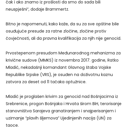
čak i ako znamo iz prošlosti da smo do sada bili
neuspješni”, dodaje Brammertz.
Bitno je napomenuti, kako kaže, da su za sve opštine bile
osuđujuće presude za ratne zločine, zločine protiv
čovječnosti, ali da pravna kvalifikacija za njih nije genocid.
Prvostepenom presudom Međunarodnog mehanizma za
krivične sudove (MMKS) iz novembra 2017. godine, Ratko
Mladić, nekadašnji komandant Glavnog štaba Vojske
Republike Srpske (VRS), je osuđen na doživotnu kaznu
zatvora za deset od 11 tačaka optužnice.
Mladić je proglašen krivim za genocid nad Bošnjacima iz
Srebrenice, progon Bošnjaka i Hrvata širom BiH, terorisanje
stanovništva Sarajeva granatiranjem i snajperisanjem i
uzimanje “plavih šljemova” Ujedinjenih nacija (UN) za
taoce.