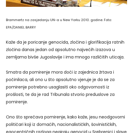
Brammertz na zasjedanju UN-a u New Yorku 2010. godine. Foto:
EPA/DANIEL BARRY
Kaže da je poricanje genocida, zločina i glorifikacija ratnih
zločina danas jedan od apsolutno najvećih izazova u
zemljama bivše Jugoslavije i ima mnogo različitih uticaja.
Smatra da pomirenje mora doći iz zajednica žrtava i
počinilaca, ali ono u što apsolutno vjeruje je da se za
pomirenje potrebno usaglasiti oko odgovornosti iz
prošlosti, te da je rad Tribunala stvorio preduslove za
pomirenje.
Ono što sprečava pomirenje, kako kaže, jesu neodgovorni
političari koji iz domaćih, nacionalističkih, šovinističkih,
egocentričnih razloga negiraju genocid u Srebrenici i slave