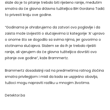
slaže da je to pitanje trebalo biti riješeno ranije, međutim
smatra da će glavna državna tužiteljica BiH Gordana Tadić
to privesti kraju ove godine.
“Godinama je ohrabrujemo da zatvori ovo poglavlje i da
zaista može izvijestiti o slučajevima iz kategorije ‘A’ upravo
o onome što se dogodilo sa svima njima, jer govorimo o
stotinama slučajeva. Slažem se da ih je trebalo riješiti
ranije, ali vjerujem da će glavna tužiteljica dovršiti ovo
pitanje ove godine”, kaže Brammertz.
Brammertz dosadašnji rad na predmetima ratnog zločina
smatra privilegijom i misli da kada se uspješno obavlja,
tužioci mogu napraviti razliku u mnogim životima.
Detektor.ba