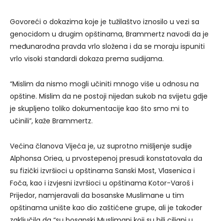
Govoreći o dokazima koje je tužilaštvo iznosilo u vezi sa
genocidom u drugim opštinama, Brammertz navodi da je
međunarodna pravda vrlo složena i da se moraju ispuniti
vrlo visoki standardi dokaza prema sudijama.
“Mislim da nismo mogli učiniti mnogo više u odnosu na
opštine. Mislim da ne postoji nijedan sukob na svijetu gdje
je skupljeno toliko dokumentacije kao što smo mi to
učinili”, kaže Brammertz.
Većina članova Vijeća je, uz suprotno mišljenje sudije
Alphonsa Oriea, u prvostepenoj presudi konstatovala da
su fizički izvršioci u opštinama Sanski Most, Vlasenica i
Foča, kao i izvjesni izvršioci u opštinama Kotor-Varoš i
Prijedor, namjeravali da bosanske Muslimane u tim
opštinama unište kao dio zaštićene grupe, ali je također
zaključila da “su bosanski Muslimani koji su bili ciljani u