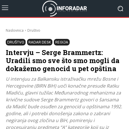
Naslovnica
Društvo
DRUŠTVO
RADAR DESK
REGIJA
Intervju – Serge Brammertz:
Uradili smo sve što smo mogli da
dokažemo genocid u pet opština
U intervjuu za Balkansku istraživačku mrežu Bosne i
Hercegovine (BIRN BiH) uoči konačne presude Ratku
Mladiću, glavni tužilac Međunarodnog mehanizma za
krivične sudove Serge Brammertz govori o šansama
da Mladić bude osuđen za genocid u opštinama 1992.
godine, ali i potrebi donošenja zakona o zabrani
negiranja ovog zločina u BiH, pomirenju i
procesuiranju predmeta “A” kategorije koji su iz