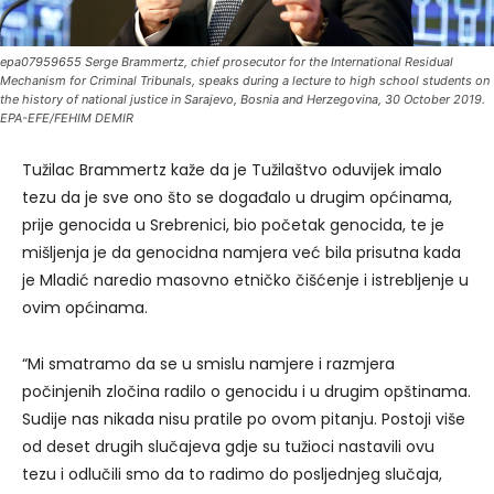
epa07959655 Serge Brammertz, chief prosecutor for the International Residual
Mechanism for Criminal Tribunals, speaks during a lecture to high school students on
the history of national justice in Sarajevo, Bosnia and Herzegovina, 30 October 2019.
EPA-EFE/FEHIM DEMIR
Tužilac Brammertz kaže da je Tužilaštvo oduvijek imalo
tezu da je sve ono što se događalo u drugim općinama,
prije genocida u Srebrenici, bio početak genocida, te je
mišljenja je da genocidna namjera već bila prisutna kada
je Mladić naredio masovno etničko čišćenje i istrebljenje u
ovim općinama.
“Mi smatramo da se u smislu namjere i razmjera
počinjenih zločina radilo o genocidu i u drugim opštinama.
Sudije nas nikada nisu pratile po ovom pitanju. Postoji više
od deset drugih slučajeva gdje su tužioci nastavili ovu
tezu i odlučili smo da to radimo do posljednjeg slučaja,