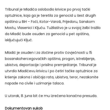
Tribunal je Mladića oslobodio krivice po prvoj tački
optužnice, koja ga je teretila za genocid u šest drugih
opština u BiH – Foči, Kotor-Varoši, Prijedoru, Sanskom
Mostu, Vlasenici i Ključu. Tužilaštvo je u svojoj žalbi tražilo
da Mladić bude osuđen za genocid u pet opština,
isključujući Ključ.
Mladić je osuđen i za zločine protiv čovječnosti u 15
bosanskohercegovačkih opština, progon, istrebljenje,
ubistva, deportacije i prisilno premještanje. Tribunal je
utvrdio Mladićevu krivicu i po četiri tačke optužnice za
kršenje zakona i običaja rata, ubistva, teror, nezakonite
napade na civile i uzimanje talaca.
U utorak, 8. juna bit će mu izrečena konačna presuda.
Dokumentovan sukob