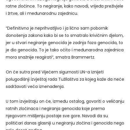
ratne zločince. To negiranje, kako navodi, vrijeđa preživjele
i žrtve, ali i međunarodnu zajednicu.
“Definitivno je neprihvatljivo i ja lično sam pobornik
donošenja zakona kako bi se to smatralo krivičnim djelom,
jer u stvari negiranje genocida je zadnja faza genocida, to
je dio genocida. To je tako očito i međunarodna zajednica
mora snažnije reagirati”, smatra Brammertz.
On će sutra pred Vijećem sigurnosti UN-a iznijeti
polugodišnji izvještaj rada Tužilaštva za kojeg kaže da neće
sadržavati veća iznenađenja.
U tom izvještaju on će, između ostalog, govoriti o veličanju
ratnih zločinaca i negiranja genocida koje prema
njegovom mišljenju postaje sve gore. Navodi da su
političari danas glasniji u negiranju zločina i genocida nego