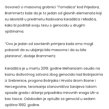
Govoreći o masovnoj grobnici “Tomašica” kod Prijedora,
Brammertz kaže da je to jedan od glavnih elemenata koji
su iskoristili u predmetu Radovana Karadžića i Mladića,
kako bi podržali svoju tezu o genocidu u drugim
opštinama.
“Ovo je jedan od savršenih primjera kada smo mogli
pokazati da su ubijanja bila masovna i da su bila
planirana”, dodaje Brammertz.
Karadžića je u martu 2019. godine Mehanizam osudio na
kaznu doživotnog zatvora zbog genocida nad Bošnjacima
iz Srebrenice, progona Bošnjaka i Hrvata širom Bosne i
Hercegovine, terorisanja stanovništva Sarajeva tokom
opsade grada i držanja pripadnika mirovnih snaga UN-a
kao taoce. Oslobođen je optužbi za genocid u sedam
opština 1992. godine.