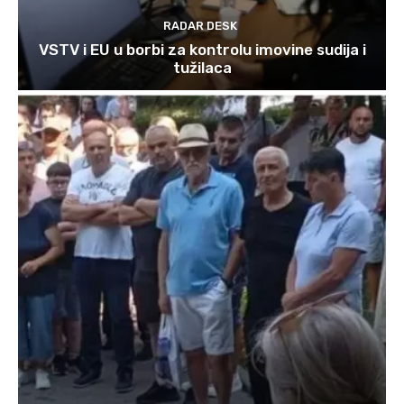
RADAR DESK
VSTV i EU u borbi za kontrolu imovine sudija i
tužilaca