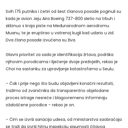
Svih 175 putnika i četiri od šest članova posade poginuli su
kada je avion Jeju Aira Boeing 737-800 sletio na trbuh i
skliznuo s kraja piste na Međunarodnom aerodromu
Muanu, te je eruptirao u vatrenoj kugli kad udario u zid.
Dva člana posade izvučena su živa.
Glavni prioritet za sada je identifikacija žrtava, podrška
njihovim porodicama i liječenje dvoje preživjelih, rekao je
Choi na sastanku za upravljanje katastrofama u Seulu.
– Čak i prije nego što budu objavljeni konačni rezultati,
tražimo od zvaničnika da transparentno objelodane
proces istrage nesreće i blagovremeno informiraju
ožalošćene porodice – rekao je on.
– Čim se izvrši sanacija udesa, od ministarstva saobraćaja
se traži da izvrši hitnu inspekciju sigurnosti čitavog