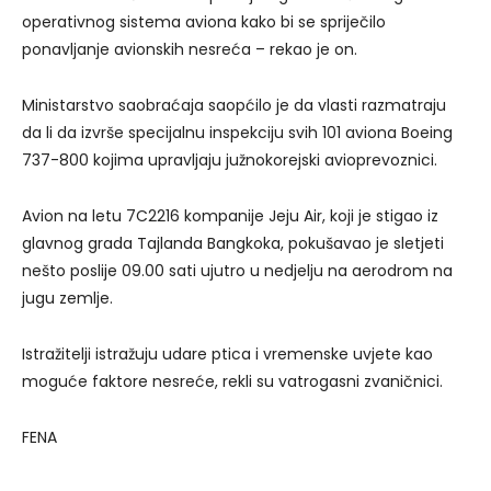
operativnog sistema aviona kako bi se spriječilo
ponavljanje avionskih nesreća – rekao je on.
Ministarstvo saobraćaja saopćilo je da vlasti razmatraju
da li da izvrše specijalnu inspekciju svih 101 aviona Boeing
737-800 kojima upravljaju južnokorejski avioprevoznici.
Avion na letu 7C2216 kompanije Jeju Air, koji je stigao iz
glavnog grada Tajlanda Bangkoka, pokušavao je sletjeti
nešto poslije 09.00 sati ujutro u nedjelju na aerodrom na
jugu zemlje.
Istražitelji istražuju udare ptica i vremenske uvjete kao
moguće faktore nesreće, rekli su vatrogasni zvaničnici.
FENA