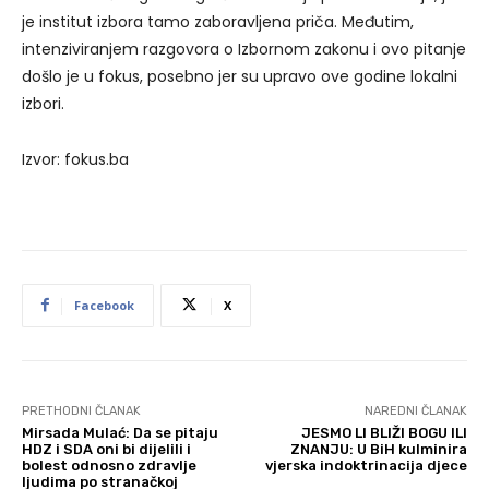
je institut izbora tamo zaboravljena priča. Međutim,
intenziviranjem razgovora o Izbornom zakonu i ovo pitanje
došlo je u fokus, posebno jer su upravo ove godine lokalni
izbori.
Izvor: fokus.ba
Facebook
X
PRETHODNI ČLANAK
NAREDNI ČLANAK
Mirsada Mulać: Da se pitaju
JESMO LI BLIŽI BOGU ILI
HDZ i SDA oni bi dijelili i
ZNANJU: U BiH kulminira
bolest odnosno zdravlje
vjerska indoktrinacija djece
ljudima po stranačkoj