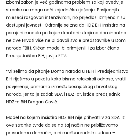
Izborni zakon je već godinama problem za koji ovedvije
stranke ne mogu naći zajedničko rješenje. Posljednjih
mjeseci razgovori intenzivirani, no prijedlozi izmjena nisu
dostupni javnosti. Odranije se zna da HDZ BiH insistira na
primjeni modela po kojem kantoni u kojima dominantno
ne žive Hrvati više ne bi davali svoje predstavnike u Dom
naroda FBiH. Sličan model bi primijenili i za izbor člana
Predsjedništva BiH, javlja
FTV
.
“Mi želimo da pitanje Doma naroda u FBiH i Predsjedništva
BiH riješimo u paketu kako bismo relaksirali odnose, vratili
povjerenje, primarno između bošnjačkog i hrvatskog
naroda, jer to je zadak SDA i HDZ-a”, ističe predsjednik
HDZ-a BiH Dragan Čović.
Model na kojem insistira HDZ BiH nije prihvatljiv za SDA. Iz
ove stranke tvrde da se na taj način ne približavamo
presudama domaćih, a ni međunarodnih sudova –