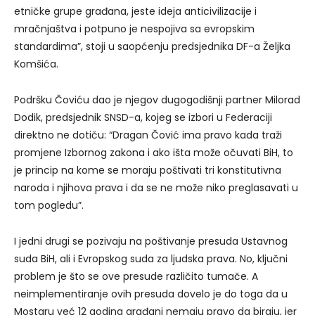
etničke grupe građana, jeste ideja anticivilizacije i
mračnjaštva i potpuno je nespojiva sa evropskim
standardima”, stoji u saopćenju predsjednika DF-a Željka
Komšića.
Podršku Čoviću dao je njegov dugogodišnji partner Milorad
Dodik, predsjednik SNSD-a, kojeg se izbori u Federaciji
direktno ne dotiču: “Dragan Čović ima pravo kada traži
promjene Izbornog zakona i ako išta može očuvati BiH, to
je princip na kome se moraju poštivati tri konstitutivna
naroda i njihova prava i da se ne može niko preglasavati u
tom pogledu”.
I jedni drugi se pozivaju na poštivanje presuda Ustavnog
suda BiH, ali i Evropskog suda za ljudska prava. No, ključni
problem je što se ove presude različito tumače. A
neimplementiranje ovih presuda dovelo je do toga da u
Mostaru već 12 godina građani nemaju pravo da biraju, jer