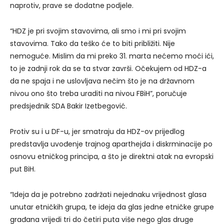
naprotiv, prave se dodatne podjele.
“HDZ je pri svojim stavovima, ali smo i mi pri svojim
stavovima. Tako da teško će to biti približiti. Nije
nemoguće. Mislim da mi preko 31. marta nećemo moći ići,
to je zadnji rok da se ta stvar završi. Očekujem od HDZ-a
da ne spaja i ne uslovljava nečim što je na državnom
nivou ono što treba uraditi na nivou FBiH”, poručuje
predsjednik SDA Bakir Izetbegović.
Protiv su i u DF-u, jer smatraju da HDZ-ov prijedlog
predstavlja uvođenje trajnog aparthejda i diskrminacije po
osnovu etničkog principa, a što je direktni atak na evropski
put BiH.
“Ideja da je potrebno zadržati nejednaku vrijednost glasa
unutar etničkih grupa, te ideja da glas jedne etničke grupe
građana vrijedi tri do četiri puta više nego glas druge