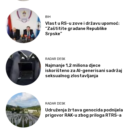
BIH
Vlast u RS-u zove i državu upomoć:
“Zaštitite građane Republike
Srpske”
RADAR DESK
Najmanje 1,2 miliona djece
iskorišteno za AI-generisani sadržaj
seksualnog zlostavljanja
RADAR DESK
Udruženja žrtava genocida podnijela
prigovor RAK-u zbog priloga RTRS-a