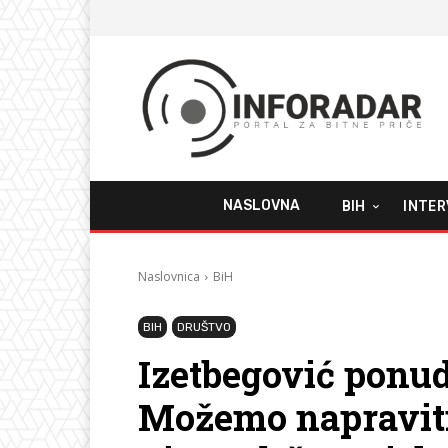
NASLOVNA
BIH
INTER
Naslovnica
BiH
BIH
DRUŠTVO
Izetbegović ponu
Možemo napraviti