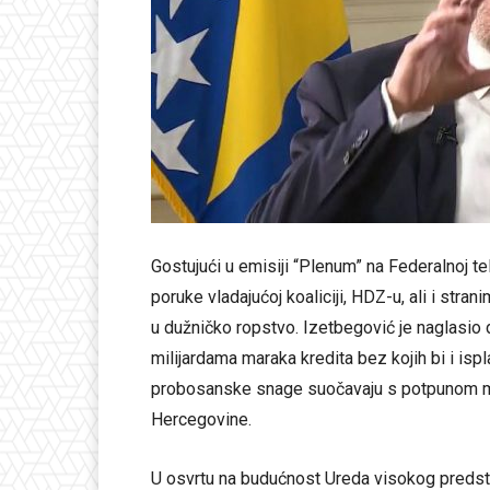
Gostujući u emisiji “Plenum” na Federalnoj te
poruke vladajućoj koaliciji, HDZ-u, ali i stra
u dužničko ropstvo. Izetbegović je naglasio d
milijardama maraka kredita bez kojih bi i isp
probosanske snage suočavaju s potpunom ma
Hercegovine.
U osvrtu na budućnost Ureda visokog predsta