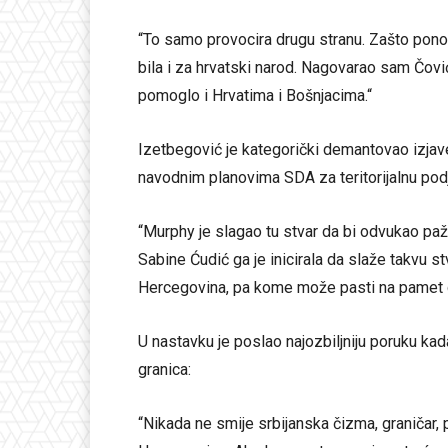
“To samo provocira drugu stranu. Zašto ponov
bila i za hrvatski narod. Nagovarao sam Čovi
pomoglo i Hrvatima i Bošnjacima.“
Izetbegović je kategorički demantovao izj
navodnim planovima SDA za teritorijalnu podj
“Murphy je slagao tu stvar da bi odvukao pažn
Sabine Ćudić ga je inicirala da slaže takvu st
Hercegovina, pa kome može pasti na pamet d
U nastavku je poslao najozbiljniju poruku kada
granica:
“Nikada ne smije srbijanska čizma, graničar, po