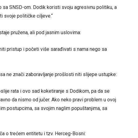
sa SNSD-om. Dodik koristi svoju agresivnu politiku, a
 svoje političke ciljeve.“
staje pružena, ali pod jasnim uslovima:
iti pristup i početi više sarađivati s nama nego sa
sa ne znači zaboravljanje prošlosti niti slijepe ustupke:
oslije rata i ovo sad koketiranje s Dodikom, pa da se
ravno da nismo od jučer. Ako neko pravi problem u ovoj
relim postupcima, sa svojim naglim popuštanjima, sa
iča o trećem entitetu i tzv. Herceg-Bosni: