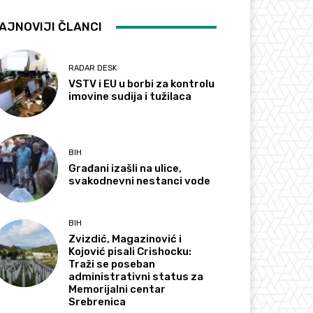
AJNOVIJI ČLANCI
RADAR DESK
VSTV i EU u borbi za kontrolu
imovine sudija i tužilaca
BIH
Građani izašli na ulice,
svakodnevni nestanci vode
BIH
Zvizdić, Magazinović i
Kojović pisali Crishocku:
Traži se poseban
administrativni status za
Memorijalni centar
Srebrenica