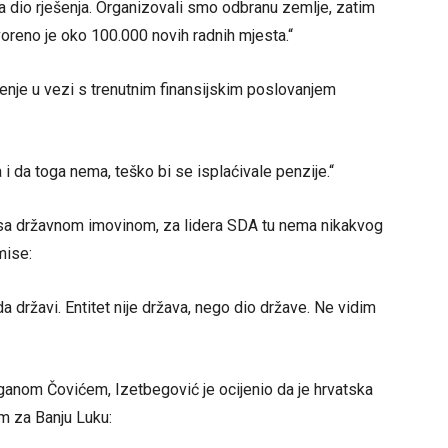
la dio rješenja. Organizovali smo odbranu zemlje, zatim
voreno je oko 100.000 novih radnih mjesta.“
nje u vezi s trenutnim finansijskim poslovanjem
i da toga nema, teško bi se isplaćivale penzije.“
i sa državnom imovinom, za lidera SDA tu nema nikakvog
mise:
a državi. Entitet nije država, nego dio države. Ne vidim
nom Čovićem, Izetbegović je ocijenio da je hrvatska
em za Banju Luku: