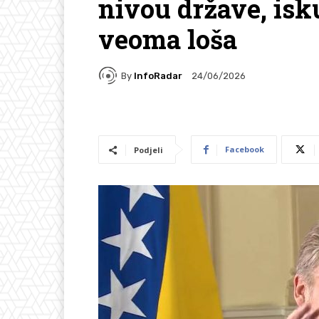
nivou države, isk
veoma loša
By
InfoRadar
24/06/2026
Facebook
Podjeli