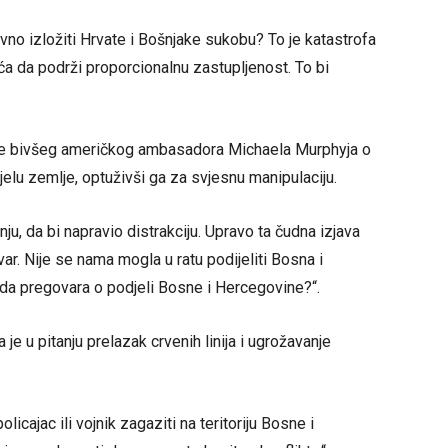
no izložiti Hrvate i Bošnjake sukobu? To je katastrofa
ća da podrži proporcionalnu zastupljenost. To bi
ave bivšeg američkog ambasadora Michaela Murphyja o
elu zemlje, optuživši ga za svjesnu manipulaciju.
ju, da bi napravio distrakciju. Upravo ta čudna izjava
var. Nije se nama mogla u ratu podijeliti Bosna i
a pregovara o podjeli Bosne i Hercegovine?“.
 je u pitanju prelazak crvenih linija i ugrožavanje
licajac ili vojnik zagaziti na teritoriju Bosne i