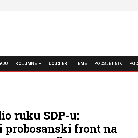
VJU
KOLUMNE
DOSSIER
TEME
PODSJETNIK
POD
dio ruku SDP-u:
 probosanski front na