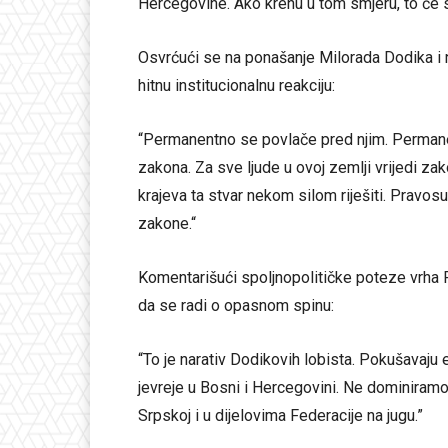
Hercegovine. Ako krenu u tom smjeru, to će s
Osvrćući se na ponašanje Milorada Dodika i n
hitnu institucionalnu reakciju:
“Permanentno se povlače pred njim. Permanen
zakona. Za sve ljude u ovoj zemlji vrijedi za
krajeva ta stvar nekom silom riješiti. Pravos
zakone.“
Komentarišući spoljnopolitičke poteze vrha R
da se radi o opasnom spinu:
“To je narativ Dodikovih lobista. Pokušavaju 
jevreje u Bosni i Hercegovini. Ne dominiramo
Srpskoj i u dijelovima Federacije na jugu.”