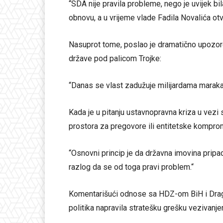
“SDA nije pravila probleme, nego je uvijek bi
obnovu, a u vrijeme vlade Fadila Novalića ot
Nasuprot tome, poslao je dramatično upozore
države pod palicom Trojke:
“Danas se vlast zadužuje milijardama maraka 
Kada je u pitanju ustavnopravna kriza u vez
prostora za pregovore ili entitetske kompro
“Osnovni princip je da državna imovina pripad
razlog da se od toga pravi problem.“
Komentarišući odnose sa HDZ-om BiH i Draga
politika napravila stratešku grešku vezivanj