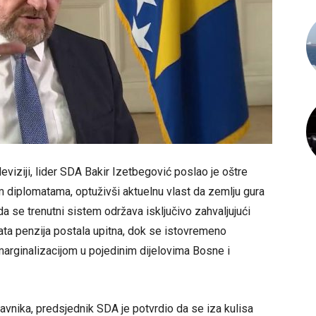
leviziji, lider SDA Bakir Izetbegović poslao je oštre
nim diplomatama, optuživši aktuelnu vlast da zemlju gura
a se trenutni sistem održava isključivo zahvaljujući
lata penzija postala upitna, dok se istovremeno
rginalizacijom u pojedinim dijelovima Bosne i
vnika, predsjednik SDA je potvrdio da se iza kulisa