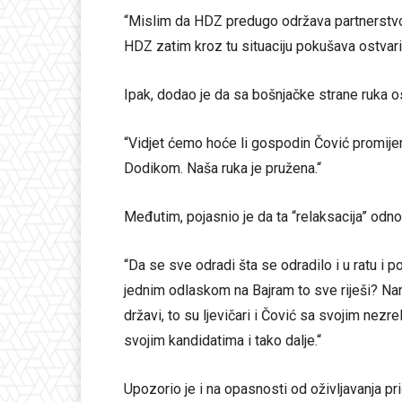
“Mislim da HDZ predugo održava partnerstvo 
HDZ zatim kroz tu situaciju pokušava ostvariti
Ipak, dodao je da sa bošnjačke strane ruka o
“Vidjet ćemo hoće li gospodin Čović promijen
Dodikom. Naša ruka je pružena.“
Međutim, pojasnio je da ta “relaksacija” odno
“Da se sve odradi šta se odradilo i u ratu i p
jednim odlaskom na Bajram to sve riješi? Na
državi, to su ljevičari i Čović sa svojim nez
svojim kandidatima i tako dalje.“
Upozorio je i na opasnosti od oživljavanja pr