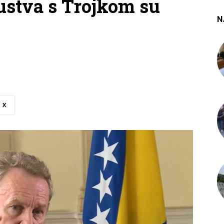
ustva s Trojkom su
N
X