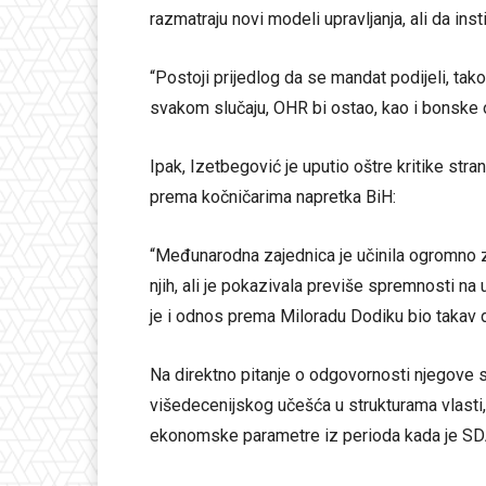
razmatraju novi modeli upravljanja, ali da inst
“Postoji prijedlog da se mandat podijeli, tako
svakom slučaju, OHR bi ostao, kao i bonske o
Ipak, Izetbegović je uputio oštre kritike st
prema kočničarima napretka BiH:
“Međunarodna zajednica je učinila ogromno za
njih, ali je pokazivala previše spremnosti na u
je i odnos prema Miloradu Dodiku bio takav d
Na direktno pitanje o odgovornosti njegove s
višedecenijskog učešća u strukturama vlasti,
ekonomske parametre iz perioda kada je SDA