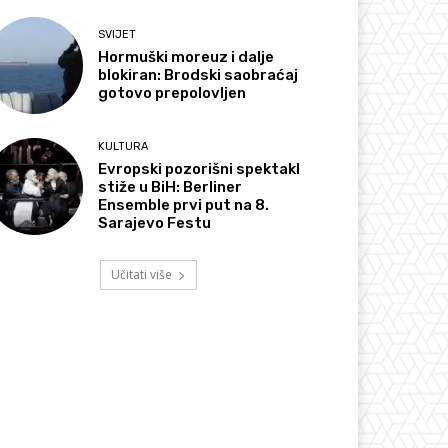
SVIJET
Hormuški moreuz i dalje
blokiran: Brodski saobraćaj
gotovo prepolovljen
KULTURA
Evropski pozorišni spektakl
stiže u BiH: Berliner
Ensemble prvi put na 8.
Sarajevo Festu
Učitati više