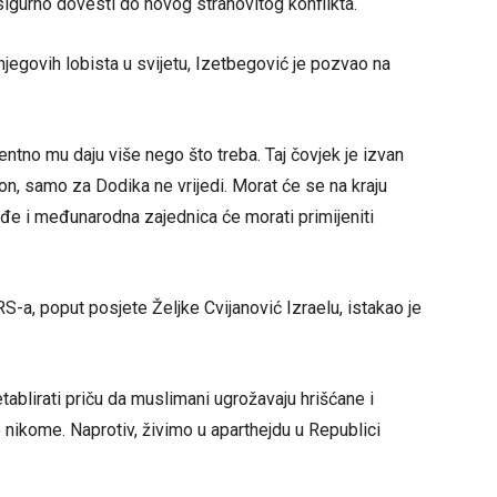
igurno dovesti do novog strahovitog konflikta.“
jegovih lobista u svijetu, Izetbegović je pozvao na
tno mu daju više nego što treba. Taj čovjek je izvan
kon, samo za Dodika ne vrijedi. Morat će se na kraju
uđe i međunarodna zajednica će morati primijeniti
S-a, poput posjete Željke Cvijanović Izraelu, istakao je
etablirati priču da muslimani ugrožavaju hrišćane i
 nikome. Naprotiv, živimo u aparthejdu u Republici