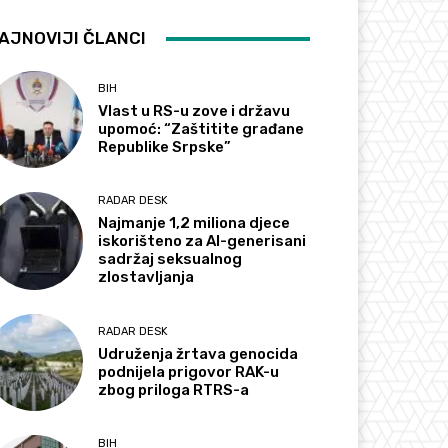
AJNOVIJI ČLANCI
BIH
Vlast u RS-u zove i državu
upomoć: “Zaštitite građane
Republike Srpske”
RADAR DESK
Najmanje 1,2 miliona djece
iskorišteno za AI-generisani
sadržaj seksualnog
zlostavljanja
RADAR DESK
Udruženja žrtava genocida
podnijela prigovor RAK-u
zbog priloga RTRS-a
BIH