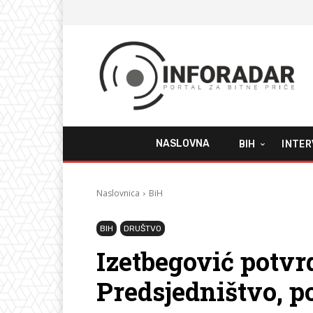
NASLOVNA
BIH
INTER
Naslovnica
BiH
BIH
DRUŠTVO
Izetbegović potvrd
Predsjedništvo, 