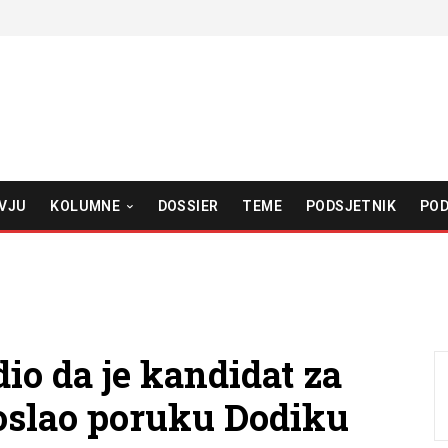
VJU
KOLUMNE
DOSSIER
TEME
PODSJETNIK
POD
io da je kandidat za
poslao poruku Dodiku