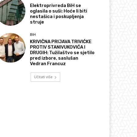
Elektroprivreda BiH se
oglasila o suši: Hoće li biti
nestašica i poskupljenja
struje
BIH
KRIVIČNA PRIJAVA TRIVIĆKE
PROTIV STANIVUKOVIĆA I
DRUGIH: Tužilaštvo se sjetilo
pred izbore, saslušan
Vedran Francuz
Učitati više