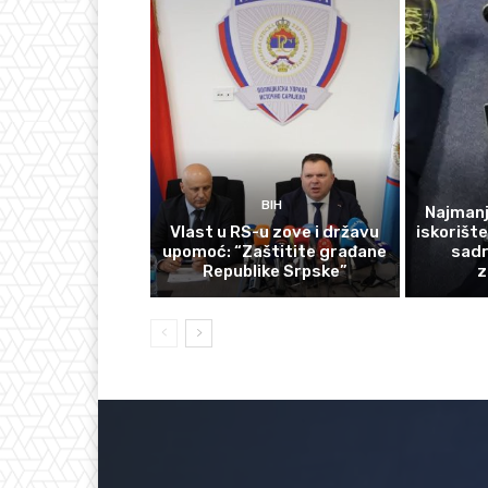
BIH
Najmanj
Vlast u RS-u zove i državu
iskorišt
upomoć: “Zaštitite građane
sadr
Republike Srpske”
z