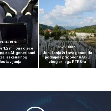
RADAR DESK
RADAR DESK
e 1,2 miliona djece
eno za AI-generisani
Udruženja žrtava genocida
žaj seksualnog
podnijela prigovor RAK-u
lostavljanja
zbog priloga RTRS-a