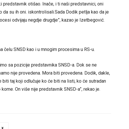
 predstavnik otišao. Inače, i ti naši predstavnici, oni
 da su ih oni. iskontrolisali.Sada Dodik petlja kao da je
procesi odvijaju negdje drugdje”, kazao je Izetbegović.
 na čelu SNSD kao i u mnogim procesima u RS-u.
nimo sa pozicije predstavnika SNSD-a. Dok se ne
samo nije provedena. Mora biti provedena. Dodik, dakle,
iti taj koji odlučuje ko će biti na listi, ko će sutradan
ilo kome. On više nije predstavnik SNSD-a”, rekao je.
X