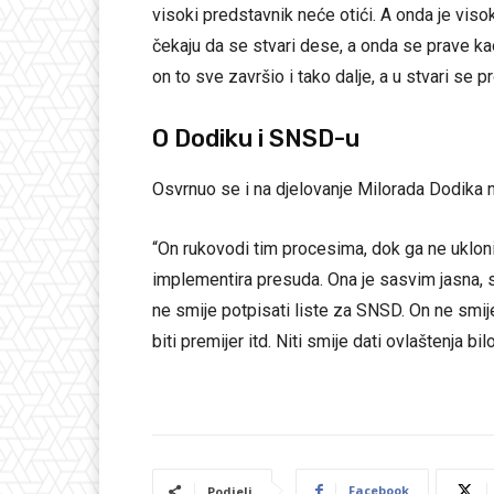
visoki predstavnik neće otići. A onda je visoki
čekaju da se stvari dese, a onda se prave kao
on to sve završio i tako dalje, a u stvari se 
O Dodiku i SNSD-u
Osvrnuo se i na djelovanje Milorada Dodika
“On rukovodi tim procesima, dok ga ne uklo
implementira presuda. Ona je sasvim jasna, 
ne smije potpisati liste za SNSD. On ne smije b
biti premijer itd. Niti smije dati ovlaštenja b
Facebook
Podjeli