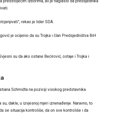
na predstojećim izborima, ali je naglasio da predsjednika
vati.
cjenjivati”, rekao je lider SDA.
begović je ocijenio da su Trojka i član Predsjedništva BiH
Svjesni su da ako ostane Bećirović, ostaje i Trojka i
ta
istiana Schmidta na poziciji visokog predstavnika.
 su, dakle, u izvjesnoj mjeri iznenađenje. Naravno, to
a se situacija kontroliše, da on sve kontroliše i da