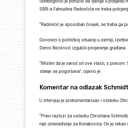
Izetbegović je poručio da vjeruje u pobjedu 
SBB-a Fahrudina Radončića ne treba potcjenji
“Radončić je sposoban čovjek, ne treba ga pot
Govoreći o političkoj situaciji u zemlji, Izet
Denis Bećirović izgubili povjerenje građana.
“Mislim da je narod sit ove vlasti, s pravom. 
stanje se pogoršava”, izjavio je.
Komentar na odlazak Schmid
U intervjuu je prokomentarisao i ostavku Chr
“Pravi razlozi za ostavku Christiana Schmidta
nije iznenađenje za Konakovića. On je rekao d