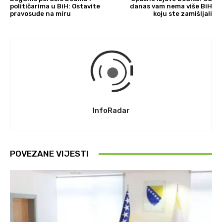
političarima u BiH: Ostavite
danas vam nema više BiH
pravosuđe na miru
koju ste zamišljali
InfoRadar
POVEZANE VIJESTI