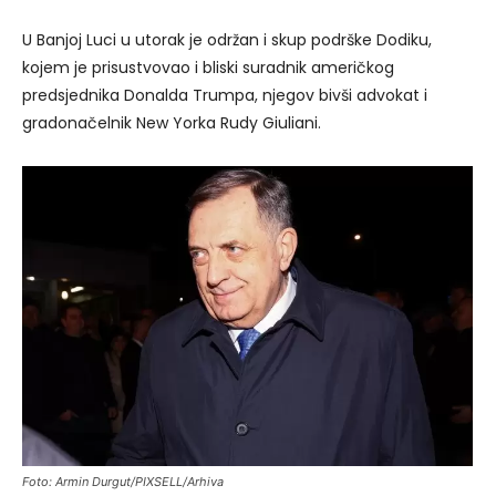
U Banjoj Luci u utorak je održan i skup podrške Dodiku,
kojem je prisustvovao i bliski suradnik američkog
predsjednika Donalda Trumpa, njegov bivši advokat i
gradonačelnik New Yorka Rudy Giuliani.
Foto: Armin Durgut/PIXSELL/Arhiva