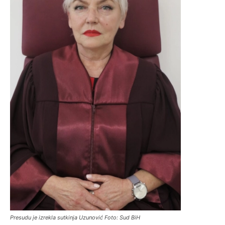
Presudu je izrekla sutkinja Uzunović Foto: Sud BiH