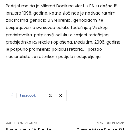
Podsjetimo da je Milorad Dodik na vlast u RS-u došao 18.
januara 1998. godine. Ratne zločince je nazivao ratnim
zločincima, genocid u Srebrenici, genocidom, te
bespogovorno izvršavao odluke tadašnjeg Visokog
predstavnika, potpisavši odluku o smjeni tadašnjeg
predsjednika RS Nikole Poplašena. Međutim, 2006. godine
je potpuno promijenio politiku i retoriku i postao
nacionalista sa retorikom podjela i odcjepljenja.
Facebook
X
PRETHODNI ČLANAK
NAREDNI ČLANAK
Bogunić poručio Dodiku i
Opasne izjave Dodika: Od