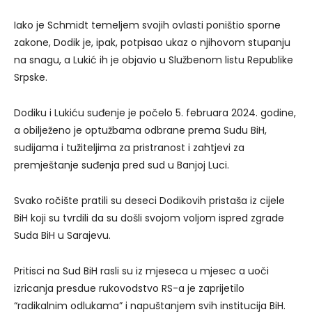
Iako je Schmidt temeljem svojih ovlasti poništio sporne
zakone, Dodik je, ipak, potpisao ukaz o njihovom stupanju
na snagu, a Lukić ih je objavio u Službenom listu Republike
Srpske.
Dodiku i Lukiću suđenje je počelo 5. februara 2024. godine,
a obilježeno je optužbama odbrane prema Sudu BiH,
sudijama i tužiteljima za pristranost i zahtjevi za
premještanje suđenja pred sud u Banjoj Luci.
Svako ročište pratili su deseci Dodikovih pristaša iz cijele
BiH koji su tvrdili da su došli svojom voljom ispred zgrade
Suda BiH u Sarajevu.
Pritisci na Sud BiH rasli su iz mjeseca u mjesec a uoči
izricanja presdue rukovodstvo RS-a je zaprijetilo
“radikalnim odlukama” i napuštanjem svih institucija BiH.