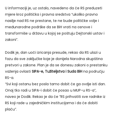
U informaciji je, uz ostalo, navedeno da će RS preduzeti
mjere kroz politička i pravna sredstva “ukoliko pravno
nasilje nad RS ne prestane, te ne bude političke volje i
međunarodne podrške da se BiH vrati na osnove i
transformiše u državu u kojoj se poštuju Dejtonski ustav i
zakoni”.
Dodik je, dan uoči izricanja presude, rekao da RS ulazi u
fazu da sve zaključke koje je donijela Narodna skupština
pretvori u zakone. Plan je da se donesu zakoni o prestanku
važenja ovlasti
SIPA-e, Tužiteljstva i Suda BiH
na području
RS-a.
“Svi koji ostanu bez posla tamo dobit će ga ovdje isti dan.
Onaj tko radi u SIPA-i dobit će posao u MUP-u RS-a”,
naveo je Dodik. Rekao je da će “RS prihvatiti sve radnike iz
RS koji rade u zajedničkim institucijama i da će dobiti
plaću”.