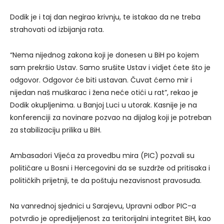
Dodik je i taj dan negirao krivnju, te istakao da ne treba
strahovati od izbijanja rata.
“Nema nijednog zakona koji je donesen u BiH po kojem
sam prekršio Ustav. Samo srušite Ustav i vidjet ćete što je
odgovor. Odgovor će biti ustavan. Čuvat ćemo mir i
nijedan naš muškarac i žena neće otići u rat”, rekao je
Dodik okupljenima. u Banjoj Luci u utorak. Kasnije je na
konferenciji za novinare pozvao na dijalog koji je potreban
za stabilizaciju prilika u BiH.
Ambasadori Vijeća za provedbu mira (PIC) pozvali su
političare u Bosni i Hercegovini da se suzdrže od pritisaka i
političkih prijetnji, te da poštuju nezavisnost pravosuđa.
Na vanrednoj sjednici u Sarajevu, Upravni odbor PIC-a
potvrdio je opredijeljenost za teritorijalni integritet BiH, kao