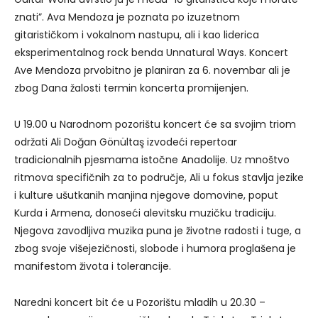
znati”. Ava Mendoza je poznata po izuzetnom
gitarističkom i vokalnom nastupu, ali i kao liderica
eksperimentalnog rock benda Unnatural Ways. Koncert
Ave Mendoza prvobitno je planiran za 6. novembar ali je
zbog Dana žalosti termin koncerta promijenjen.
U 19.00 u Narodnom pozorištu koncert će sa svojim triom
održati Ali Doğan Gönültaş izvodeći repertoar
tradicionalnih pjesmama istočne Anadolije. Uz mnoštvo
ritmova specifičnih za to područje, Ali u fokus stavlja jezike
i kulture ušutkanih manjina njegove domovine, poput
Kurda i Armena, donoseći alevitsku muzičku tradiciju.
Njegova zavodljiva muzika puna je životne radosti i tuge, a
zbog svoje višejezičnosti, slobode i humora proglašena je
manifestom života i tolerancije.
Naredni koncert bit će u Pozorištu mladih u 20.30 –