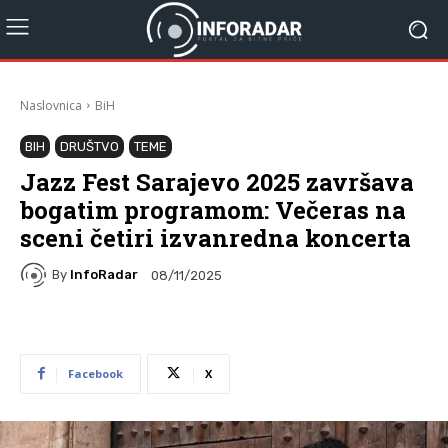
Naslovnica
BiH
BIH
DRUŠTVO
TEME
Jazz Fest Sarajevo 2025 završava
bogatim programom: Večeras na
sceni četiri izvanredna koncerta
By
InfoRadar
08/11/2025
Facebook
X