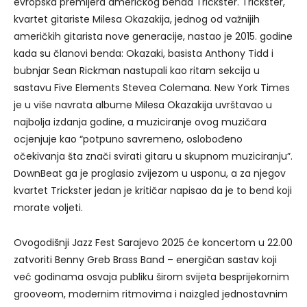
evropska premijera američkog benda Trickster. Trickster,
kvartet gitariste Milesa Okazakija, jednog od važnijih
američkih gitarista nove generacije, nastao je 2015. godine
kada su članovi benda: Okazaki, basista Anthony Tidd i
bubnjar Sean Rickman nastupali kao ritam sekcija u
sastavu Five Elements Stevea Colemana. New York Times
je u više navrata albume Milesa Okazakija uvrštavao u
najbolja izdanja godine, a muziciranje ovog muzičara
ocjenjuje kao “potpuno savremeno, oslobođeno
očekivanja šta znači svirati gitaru u skupnom muziciranju”.
DownBeat ga je proglasio zvijezom u usponu, a za njegov
kvartet Trickster jedan je kritičar napisao da je to bend koji
morate voljeti.
Ovogodišnji Jazz Fest Sarajevo 2025 će koncertom u 22.00
zatvoriti Benny Greb Brass Band – energičan sastav koji
već godinama osvaja publiku širom svijeta besprijekornim
grooveom, modernim ritmovima i naizgled jednostavnim