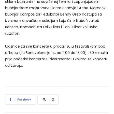
stilom baziranim na savršenoj tehnici i zapanjujućem
bubnjarskom majstorstvu lidera Bennyja Greba. Njemački
bubnjar, kompozitor i edukator Benny Greb nastupa sa
izvrsnom duvačkom sekcijom koju čine trubač Jakob
Bänsch, trombonista Felix Eilers i Tobi Zillner koji svira
suzafon.
Ulaznice za sve koncerte u prodaji su u festivalskom box
officeu (La Benevolencija 14, od 11.00 do 18.00) i 30 minuta
prije početka koncerta u dvoranama u kojima se koncerti
održavaju.
Facebook
X