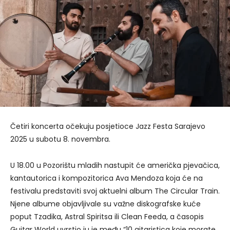
Četiri koncerta očekuju posjetioce Jazz Festa Sarajevo
2025 u subotu 8. novembra.
U 18.00 u Pozorištu mladih nastupit će američka pjevačica,
kantautorica i kompozitorica Ava Mendoza koja će na
festivalu predstaviti svoj aktuelni album The Circular Train.
Njene albume objavljivale su važne diskografske kuće
poput Tzadika, Astral Spiritsa ili Clean Feeda, a časopis
Guitar World uvrstio ju je među “10 gitaristica koje morate