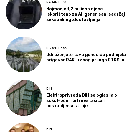
RADAR DESK
Najmanje 1,2 miliona djece
iskorišteno za AI-generisani sadržaj
seksualnog zlostavljanja
RADAR DESK
Udruženja žrtava genocida podnijela
prigovor RAK-u zbog priloga RTRS-a
BIH
Elektroprivreda BiH se oglasila o
suši: Hoće li biti nestašica i
poskupljenja struje
BIH