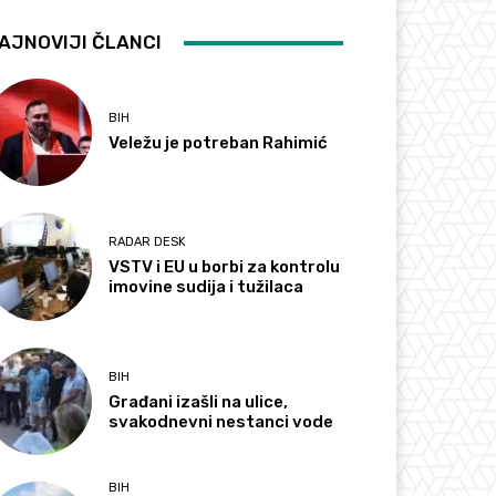
AJNOVIJI ČLANCI
BIH
Veležu je potreban Rahimić
RADAR DESK
VSTV i EU u borbi za kontrolu
imovine sudija i tužilaca
BIH
Građani izašli na ulice,
svakodnevni nestanci vode
BIH