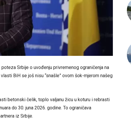
e poteza Srbije o uvođenju privremenog ograničenja na
, vlasti BiH se još nisu “snašle” ovom šok-mjerom našeg
ti betonski čelik, toplo valjanu žicu u koturu i rebrasti
anuara do 30. juna 2026. godine. To ograničava
rtnera iz Srbije.