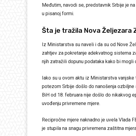
Međutim, navodi se, predstavnik Srbije je n
u pisanoj formi.
Šta je tražila Nova Željezara 
Iz Ministarstva su naveli i da su od Nove Žel
zahtjev za pokretanje adekvatnog sistema za
njih zatražili dopunu podataka kako bi mogli
Iako su u ovom aktu iz Ministarstva vanjske
potezom Srbije došlo do nanošenja ozbiljne š
BiH od 18. februara nije došlo do nikakvog e
uvođenju privremene mjere.
Recipročne mjere naknadno je uvela Vlada FB
je stupila na snagu privremena zaštitna mjera