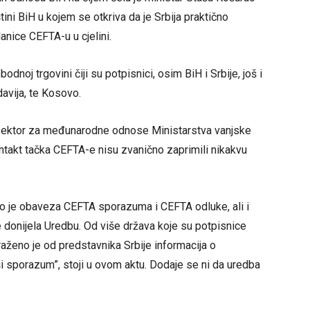
ni BiH u kojem se otkriva da je Srbija praktično
anice CEFTA-u u cjelini.
noj trgovini čiji su potpisnici, osim BiH i Srbije, još i
avija, te Kosovo.
s, Sektor za međunarodne odnose Ministarstva vanjske
ntakt tačka CEFTA-e nisu zvanično zaprimili nikakvu
 što je obaveza CEFTA sporazuma i CEFTA odluke, ali i
donijela Uredbu. Od više država koje su potpisnice
ženo je od predstavnika Srbije informacija o
i sporazum”, stoji u ovom aktu. Dodaje se ni da uredba