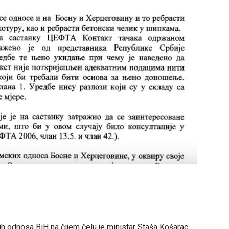
ih odnosa BiH na čijem čelu je ministar Staša Košarac