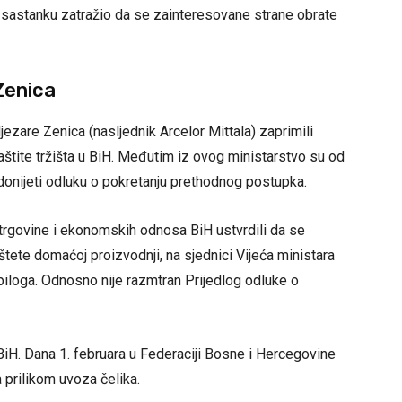
a sastanku zatražio da se zainteresovane strane obrate
Zenica
jezare Zenica (nasljednik Arcelor Mittala) zaprimili
štite tržišta u BiH. Međutim iz ovog ministarstvo su od
 donijeti odluku o pokretanju prethodnog postupka.
 trgovine i ekonomskih odnosa BiH ustvrdili da se
tete domaćoj proizvodnji, na sjednici Vijeća ministara
piloga. Odnosno nije razmtran Prijedlog odluke o
iH. Dana 1. februara u Federaciji Bosne i Hercegovine
 prilikom uvoza čelika.