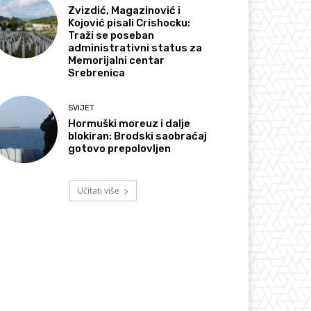
Zvizdić, Magazinović i
Kojović pisali Crishocku:
Traži se poseban
administrativni status za
Memorijalni centar
Srebrenica
SVIJET
Hormuški moreuz i dalje
blokiran: Brodski saobraćaj
gotovo prepolovljen
Učitati više