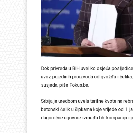
Dok privreda u BiH uveliko osjeća posljedic
uvoz pojedinih proizvoda od gvožđa i čelika
susjeda, piše Fokus.ba.
Srbija je uredbom uvela tarifne kvote na rebras
betonski čelik u šipkama koje vrijede od 1. j
dugoročne ugovore između bh. kompanija i pa