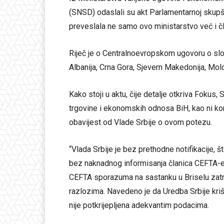
(SNSD) odaslali su akt Parlamentarnoj skupšti
preveslala ne samo ovo ministarstvo već i čl
Riječ je o Centralnoevropskom ugovoru o slobod
Albanija, Crna Gora, Sjevern Makedonija, Mold
Kako stoji u aktu, čije detalje otkriva Foku
trgovine i ekonomskih odnosa BiH, kao ni ko
obavijest od Vlade Srbije o ovom potezu.
“Vlada Srbije je bez prethodne notifikacije,
bez naknadnog informisanja članica CEFTA-e 
CEFTA sporazuma na sastanku u Briselu zatra
razlozima. Navedeno je da Uredba Srbije kriš
nije potkrijepljena adekvantim podacima.