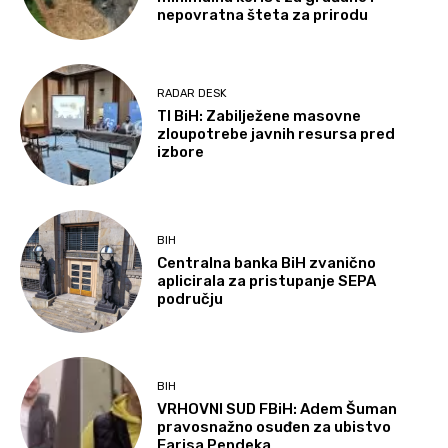
nepovratna šteta za prirodu
RADAR DESK
TI BiH: Zabilježene masovne
zloupotrebe javnih resursa pred
izbore
BIH
Centralna banka BiH zvanično
aplicirala za pristupanje SEPA
području
BIH
VRHOVNI SUD FBiH: Adem Šuman
pravosnažno osuđen za ubistvo
Farisa Pendeka