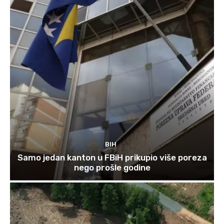
BIH
Samo jedan kanton u FBiH prikupio više poreza
nego prošle godine