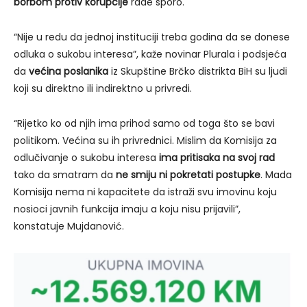
borbom protiv korupcije
rade sporo.
“Nije u redu da jednoj instituciji treba godina da se donese
odluka o sukobu interesa”, kaže novinar Plurala i podsjeća
da
većina poslanika
iz Skupštine Brčko distrikta BiH su ljudi
koji su direktno ili indirektno u privredi.
“Rijetko ko od njih ima prihod samo od toga što se bavi
politikom. Većina su ih privrednici. Mislim da Komisija za
odlučivanje o sukobu interesa
ima pritisaka na svoj rad
tako da smatram da
ne smiju ni pokretati postupke
. Mada
Komisija nema ni kapacitete da istraži svu imovinu koju
nosioci javnih funkcija imaju a koju nisu prijavili”,
konstatuje Mujdanović.