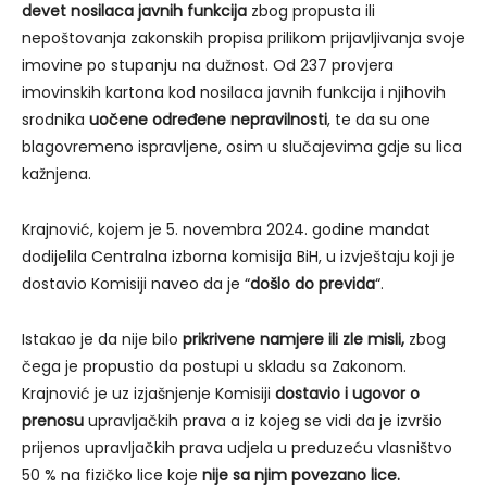
devet nosilaca javnih funkcija
zbog propusta ili
nepoštovanja zakonskih propisa prilikom prijavljivanja svoje
imovine po stupanju na dužnost. Od 237 provjera
imovinskih kartona kod nosilaca javnih funkcija i njihovih
srodnika
uočene određene nepravilnosti
, te da su one
blagovremeno ispravljene, osim u slučajevima gdje su lica
kažnjena.
Krajnović, kojem je 5. novembra 2024. godine mandat
dodijelila Centralna izborna komisija BiH, u izvještaju koji je
dostavio Komisiji naveo da je “
došlo do previda
“.
Istakao je da nije bilo
prikrivene namjere ili zle misli,
zbog
čega je propustio da postupi u skladu sa Zakonom.
Krajnović je uz izjašnjenje Komisiji
dostavio i ugovor o
prenosu
upravljačkih prava a iz kojeg se vidi da je izvršio
prijenos upravljačkih prava udjela u preduzeću vlasništvo
50 % na fizičko lice koje
nije sa njim povezano lice.