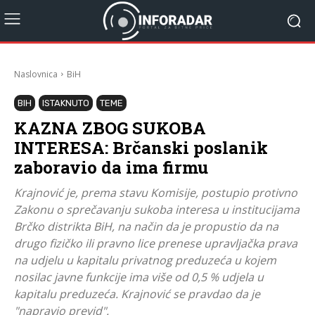
Naslovnica
BiH
BIH
ISTAKNUTO
TEME
KAZNA ZBOG SUKOBA
INTERESA: Brčanski poslanik
zaboravio da ima firmu
Krajnović je, prema stavu Komisije, postupio protivno
Zakonu o sprečavanju sukoba interesa u institucijama
Brčko distrikta BiH, na način da je propustio da na
drugo fizičko ili pravno lice prenese upravljačka prava
na udjelu u kapitalu privatnog preduzeća u kojem
nosilac javne funkcije ima više od 0,5 % udjela u
kapitalu preduzeća. Krajnović se pravdao da je
"napravio previd".