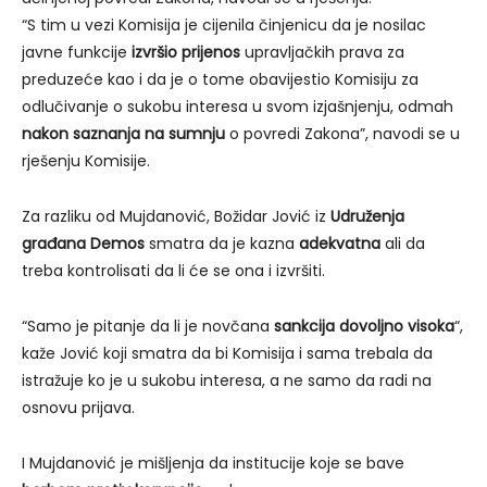
“S tim u vezi Komisija je cijenila činjenicu da je nosilac
javne funkcije
izvršio prijenos
upravljačkih prava za
preduzeće kao i da je o tome obavijestio Komisiju za
odlučivanje o sukobu interesa u svom izjašnjenju, odmah
nakon saznanja na sumnju
o povredi Zakona”, navodi se u
rješenju Komisije.
Za razliku od Mujdanović, Božidar Jović iz
Udruženja
građana Demos
smatra da je kazna
adekvatna
ali da
treba kontrolisati da li će se ona i izvršiti.
“Samo je pitanje da li je novčana
sankcija dovoljno visoka
“,
kaže Jović koji smatra da bi Komisija i sama trebala da
istražuje ko je u sukobu interesa, a ne samo da radi na
osnovu prijava.
I Mujdanović je mišljenja da institucije koje se bave