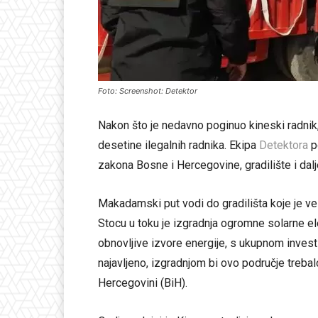
Foto: Screenshot: Detektor
Nakon što je nedavno poginuo kineski radnik,
desetine ilegalnih radnika. Ekipa
Detektora
po
zakona Bosne i Hercegovine, gradilište i dalje
Makadamski put vodi do gradilišta koje je ve
Stocu u toku je izgradnja ogromne solarne el
obnovljive izvore energije, s ukupnom invest
najavljeno, izgradnjom bi ovo područje trebal
Hercegovini (BiH).