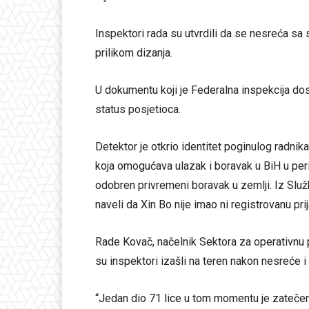
Inspektori rada su utvrdili da se nesreća sa
prilikom dizanja.
U dokumentu koji je Federalna inspekcija dost
status posjetioca.
Detektor je otkrio identitet poginulog radnik
koja omogućava ulazak i boravak u BiH u peri
odobren privremeni boravak u zemlji. Iz Sl
naveli da Xin Bo nije imao ni registrovanu pri
Rade Kovač, načelnik Sektora za operativnu 
su inspektori izašli na teren nakon nesreće i 
“Jedan dio 71 lice u tom momentu je zateč