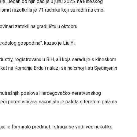
ele. Jedan od njih pao je u junu 2025. na kineskog
rt razotkrila je 71 radnika koji su radili na crno.
inari zatekli na gradilištu u oktobru.
radalog gospodina”, kazao je Liu Yi.
dustry, registrovanu u BiH, ali koja sarađuje s kineskom
t na Komanju Brdu i nalazi se na crnoj listi Sjedinjenih
 unutrašnjih poslova Hercegovačko-neretvanskog
eći pored viličara, nakon što je paleta s teretom pala na
koje je formiralo predmet. Istraga se vodi već nekoliko