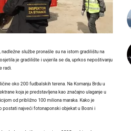
 nadležne službe pronašle su na istom gradilištu na
sjetila je gradilište i uvjerila se da, uprkos nepoštivanju
 radi.
ličine oko 200 fudbalskih terena. Na Komanju Brdu u
ektrane koja je predstavljena kao značajno ulaganje u
icijom od približno 100 miliona maraka. Kako je
o postati najveći fotonaponski objekat u Bosni i