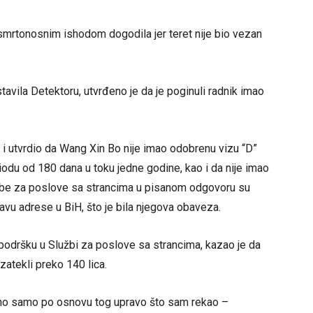
 smrtonosnim ishodom dogodila jer teret nije bio vezan
avila Detektoru, utvrđeno je da je poginuli radnik imao
a i utvrdio da Wang Xin Bo nije imao odobrenu vizu “D”
odu od 180 dana u toku jedne godine, kao i da nije imao
užbe za poslove sa strancima u pisanom odgovoru su
javu adrese u BiH, što je bila njegova obaveza.
podršku u Službi za poslove sa strancima, kazao je da
zatekli preko 140 lica.
eno samo po osnovu tog upravo što sam rekao –