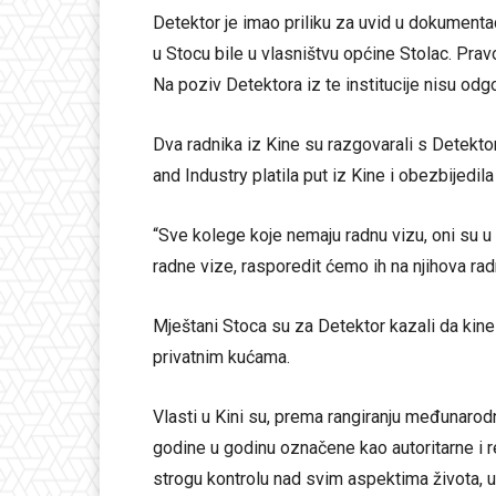
Detektor je imao priliku za uvid u dokumenta
u Stocu bile u vlasništvu općine Stolac. Pravo
Na poziv Detektora iz te institucije nisu odgo
Dva radnika iz Kine su razgovarali s Detektor
and Industry platila put iz Kine i obezbijedil
“Sve kolege koje nemaju radnu vizu, oni su u
radne vize, rasporedit ćemo ih na njihova rad
Mještani Stoca su za Detektor kazali da kinesk
privatnim kućama.
Vlasti u Kini su, prema rangiranju međunarod
godine u godinu označene kao autoritarne i r
strogu kontrolu nad svim aspektima života, up