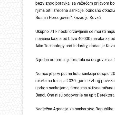
bezviznog boravka, sa važećom prijavom bor
njima biti izrečene sankcije, odnosno otkazi
Bosni i Hercegovini”, kazao je Kovač.
Ukupno 71 kineski državljanin će morati napu
novčana kazna od blizu 40.000 maraka za od
Ailin Technology and Industry, dodao je Kova
Nijedna od firmi nije pristala na razgovor sa
Nornco je prvi put na listu sankcija dospio
raketama Irana, a 2020. godine zbog povezan
uprkos sankcijama, firma ima aktivne račune 
Banci. One nisu odgovorile na upit Detektora
Nadležna Agencija za bankarstvo Republike S