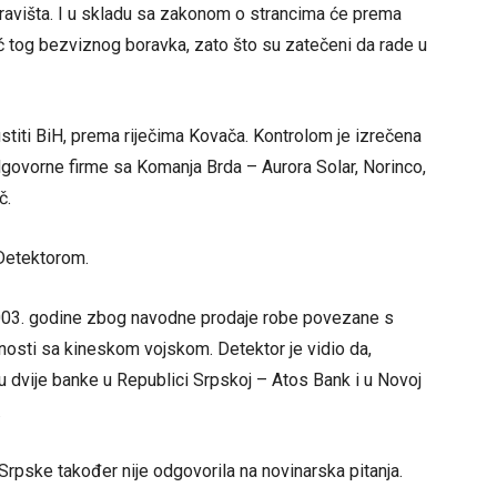
avišta. I u skladu sa zakonom o strancima će prema
,ć tog bezviznog boravka, zato što su zatečeni da rade u
stiti BiH, prema riječima Kovača. Kontrolom je izrečena
govorne firme sa Komanja Brda – Aurora Solar, Norinco,
č.
 Detektorom.
 2003. godine zbog navodne prodaje robe povezane s
osti sa kineskom vojskom. Detektor je vidio da,
u dvije banke u Republici Srpskoj – Atos Bank i u Novoj
.
rpske također nije odgovorila na novinarska pitanja.