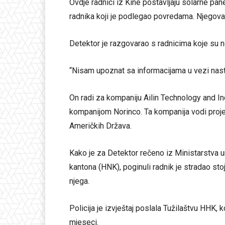
Ovdje radnici iz Kine postavljaju solarne pan
radnika koji je podlegao povredama. Njegova sm
Detektor je razgovarao s radnicima koje su nov
“Nisam upoznat sa informacijama u vezi nast
On radi za kompaniju Ailin Technology and In
kompanijom Norinco. Ta kompanija vodi projeka
Američkih Država.
Kako je za Detektor rečeno iz Ministarstva
kantona (HNK), poginuli radnik je stradao stoj
njega.
Policija je izvještaj poslala Tužilaštvu HHK, 
mjeseci.