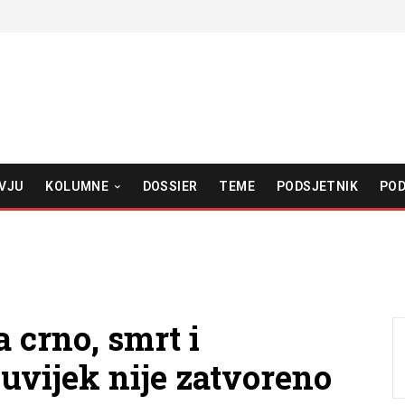
VJU
KOLUMNE
DOSSIER
TEME
PODSJETNIK
POD
 crno, smrt i
š uvijek nije zatvoreno