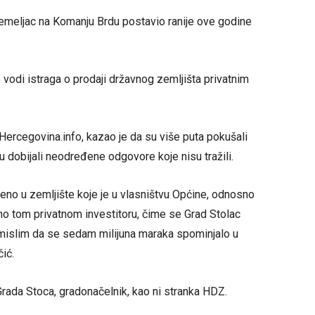
emeljac na Komanju Brdu postavio ranije ove godine
 vodi istraga o prodaji državnog zemljišta privatnim
 Hercegovina.info, kazao je da su više puta pokušali
su dobijali neodređene odgovore koje nisu tražili.
eno u zemljište koje je u vlasništvu Općine, odnosno
no tom privatnom investitoru, čime se Grad Stolac
 mislim da se sedam milijuna maraka spominjalo u
ić.
Grada Stoca, gradonačelnik, kao ni stranka HDZ.