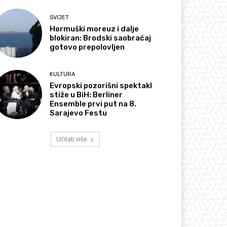
SVIJET
Hormuški moreuz i dalje
blokiran: Brodski saobraćaj
gotovo prepolovljen
KULTURA
Evropski pozorišni spektakl
stiže u BiH: Berliner
Ensemble prvi put na 8.
Sarajevo Festu
Učitati više