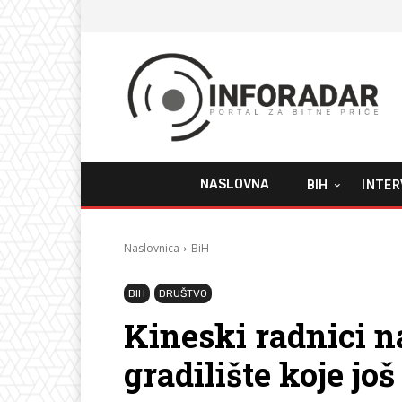
NASLOVNA
BIH
INTER
Naslovnica
BiH
BIH
DRUŠTVO
Kineski radnici na
gradilište koje jo