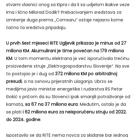
stvarni vlasnici onog sa Kipra i da li sa udjelom ikakve veze
ima i lično Milorad Dodik? Prebacivanjem sredstava za
izmirenje duga prema „Comsaru“ ostaje nejasno kome
tačno ta sredstva pripadaju.
U prvih šest mjeseci RiTE Ugljevik prikazao je minus od
27
miliona KM
.
Akumulirani je time povećan na 179 miliona
KM
. U tom momentu elektrana je već isporučivala trećinu
proizvedene struje „Elektrogospodarstvu Slovenije“. Na sve
to postojao je i dug od
372 miliona KM po arbitražnoj
presudi
, a na osnovu prijeratnih ulaganja. Ubrzo se
medijima javio ministar energetike i rudarstva RS Petar
Đokić s pričom da su Slovenci ipak smanjili potraživanje od
kamata,
sa 67 na 37 miliona eura
. Međutim, ostalo je da
se plati
i 62 miliona eura za neisporučenu struju od 2022.
do 2024. godine
.
Ispostavilo se da RiTE nema novca za skidanje bar jednog