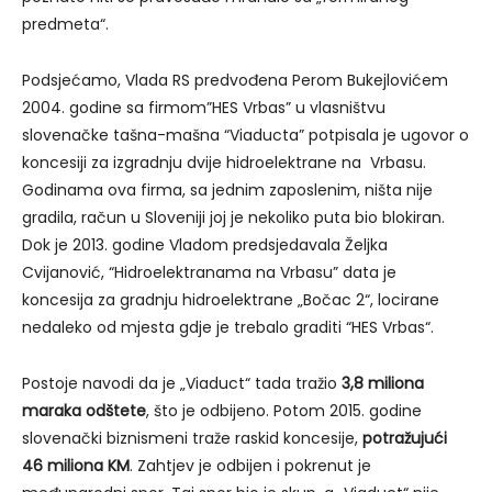
predmeta“.
Podsjećamo, Vlada RS predvođena Perom Bukejlovićem
2004. godine sa firmom”HES Vrbas” u vlasništvu
slovenačke tašna-mašna “Viaducta” potpisala je ugovor o
koncesiji za izgradnju dvije hidroelektrane na Vrbasu.
Godinama ova firma, sa jednim zaposlenim, ništa nije
gradila, račun u Sloveniji joj je nekoliko puta bio blokiran.
Dok je 2013. godine Vladom predsjedavala Željka
Cvijanović, “Hidroelektranama na Vrbasu” data je
koncesija za gradnju hidroelektrane „Bočac 2“, locirane
nedaleko od mjesta gdje je trebalo graditi “HES Vrbas“.
Postoje navodi da je „Viaduct“ tada tražio
3,8 miliona
maraka odštete
, što je odbijeno. Potom 2015. godine
slovenački biznismeni traže raskid koncesije,
potražujući
46 miliona KM
. Zahtjev je odbijen i pokrenut je