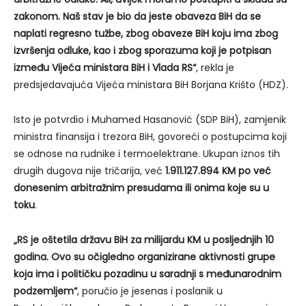
zakonom. Naš stav je bio da jeste obaveza BiH da se
naplati regresno tužbe, zbog obaveze BiH koju ima zbog
izvršenja odluke, kao i zbog sporazuma koji je potpisan
između Vijeća ministara BiH i Vlada RS“
, rekla je
predsjedavajuća Vijeća ministara BiH Borjana Krišto (HDZ).
Isto je potvrdio i Muhamed Hasanović (SDP BiH), zamjenik
ministra finansija i trezora BiH, govoreći o postupcima koji
se odnose na rudnike i termoelektrane. Ukupan iznos tih
drugih dugova nije tričarija, već
1.911.127.894 KM po već
donesenim arbitražnim presudama ili onima koje su u
toku
.
„RS je oštetila državu BiH za milijardu KM u posljednjih 10
godina. Ovo su očigledno organizirane aktivnosti grupe
koja ima i političku pozadinu u saradnji s međunarodnim
podzemljem“
, poručio je jesenas i poslanik u