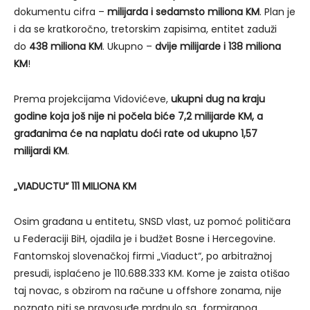
dokumentu cifra –
milijarda i sedamsto miliona KM
. Plan je
i da se kratkoročno, tretorskim zapisima, entitet zaduži
do
438 miliona KM
. Ukupno –
dvije milijarde i 138 miliona
KM
!
Prema projekcijama Vidovićeve,
ukupni dug na kraju
godine koja još nije ni počela biće 7,2 milijarde KM, a
građanima će na naplatu doći rate od ukupno 1,57
milijardi KM
.
„VIADUCTU“ 111 MILIONA KM
Osim građana u entitetu, SNSD vlast, uz pomoć političara
u Federaciji BiH, ojadila je i budžet Bosne i Hercegovine.
Fantomskoj slovenačkoj firmi „Viaduct“, po arbitražnoj
presudi, isplaćeno je 110.688.333 KM. Kome je zaista otišao
taj novac, s obzirom na račune u offshore zonama, nije
poznato niti se pravosuđe mrdnulo sa „formiranog