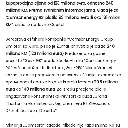
kupoprodajna cijena od 123 miliona evra, odnosno 240
miliona KM. Prema zvaničnim informacijama, Vlada je za
‘Comsar energy RS’ platila 93 miliona evra ili oko 181 milion
KM“
, pisao je nedavno Capital.
Serdarova offshore kompanija “Comsar Energy Group
Limited” sa Kipra, pisao je Žurnal, prihvatila je da za
240
miliona KM (123 miliona eura)
Preduzeću za gasne
projekte “Gas-RES” proda kćerku-firmu “Comsar Energy
RS“. Vršilac dužnosti direktora „Gas-RES“ Nikica Vranješ
kazao je da se pregovaralo na osnovu Studije ekonomske
opravdanosti analize koja se kretala između
119,5 miliona
eura
do
149 miliona eura
. Za izradu procjena bila je
angažovana konsultantsko-revizorska kuća „Grand
Thorton“ u vlasništvu bivšeg premijera RS Aleksandra
Džombića, kao i „Deloitte“.
Misterija „Comsara“, takođe, nikada nije razjašnjena. Ko su