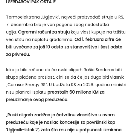
I SERDAROV IPAK OSTAJE
Termoelektrana „Ugljevik“, najveći proizvođač struje u RS,
7. decembra bila je van pogona zbog nedostatka
uglja.
Ogromni računi za struju
koju vlast kupuje na tržištu
već stižu na naplatu građanima.
Od 1. februara cifre će
biti uvećane za još 10 odsto za stanovništvo i šest odsto
za privredu.
Iako je bilo rečeno da će ruski oligarh Rašid Serdarov biti
skupo plaćena prošlost, čini se da će još dugo biti vlasnik
„Comsar Energy RS“. U budžetu RS za 2026. godinu ministri
nisu planirali isplatu
preostalih 60 miliona KM za
preuzimanje ovog preduzeća
.
„Ruski oligarh zadržao je četvrtinu vlasništva u ovom
preduzeću koje je nosilac koncesije za površinski kop
‘Ugljevik-Istok 2’, zato što mu nije u potpunosti izmirena