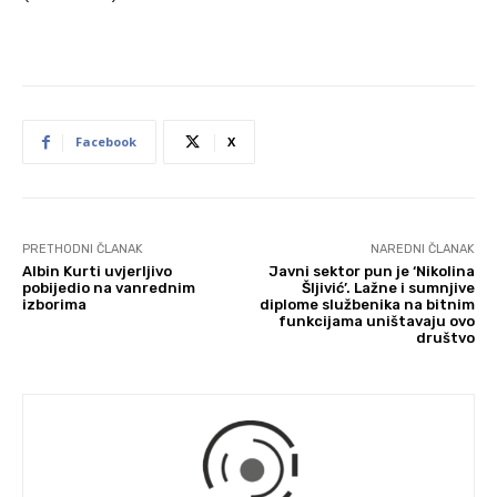
Facebook
X
PRETHODNI ČLANAK
NAREDNI ČLANAK
Albin Kurti uvjerljivo
Javni sektor pun je ‘Nikolina
pobijedio na vanrednim
Šljivić’. Lažne i sumnjive
izborima
diplome službenika na bitnim
funkcijama uništavaju ovo
društvo