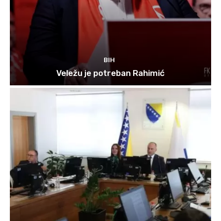
BIH
Veležu je potreban Rahimić