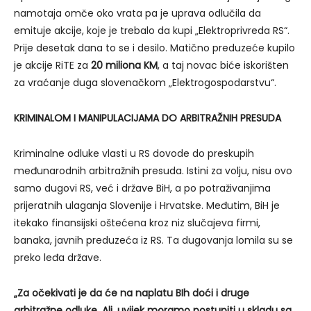
namotaja omče oko vrata pa je uprava odlučila da
emituje akcije, koje je trebalo da kupi „Elektroprivreda RS“.
Prije desetak dana to se i desilo. Matično preduzeće kupilo
je akcije RiTE za
20 miliona KM
, a taj novac biće iskorišten
za vraćanje duga slovenačkom „Elektrogospodarstvu“.
KRIMINALOM I MANIPULACIJAMA DO ARBITRAŽNIH PRESUDA
Kriminalne odluke vlasti u RS dovode do preskupih
međunarodnih arbitražnih presuda. Istini za volju, nisu ovo
samo dugovi RS, već i države BiH, a po potraživanjima
prijeratnih ulaganja Slovenije i Hrvatske. Međutim, BiH je
itekako finansijski oštećena kroz niz slučajeva firmi,
banaka, javnih preduzeća iz RS. Ta dugovanja lomila su se
preko leđa države.
„Za očekivati je da će na naplatu BIh doći i druge
arbitražne odluke. Ali, uvijek moramo postupiti u skladu sa