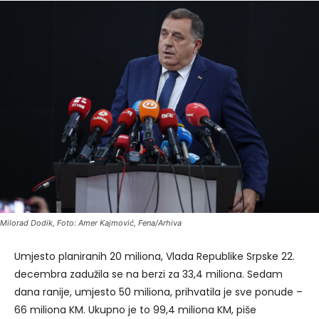
Milorad Dodik, Foto: Amer Kajmović, Fena/Arhiva
Umjesto planiranih 20 miliona, Vlada Republike Srpske 22.
decembra zadužila se na berzi za 33,4 miliona. Sedam
dana ranije, umjesto 50 miliona, prihvatila je sve ponude –
66 miliona KM. Ukupno je to 99,4 miliona KM, piše