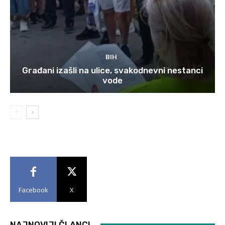
BIH
Građani izašli na ulice, svakodnevni nestanci
vode
Facebook
X
NAJNOVIJI ČLANCI