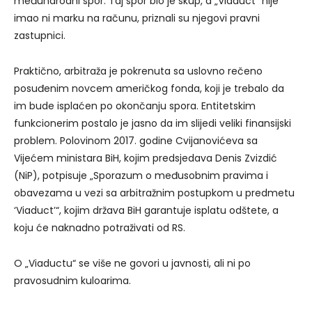
međunarodni spor. Taj spor bio je skup, a „Viaduct“ nije
imao ni marku na računu, priznali su njegovi pravni
zastupnici.
Praktično, arbitraža je pokrenuta sa uslovno rečeno
posuđenim novcem američkog fonda, koji je trebalo da
im bude isplaćen po okončanju spora. Entitetskim
funkcionerim postalo je jasno da im slijedi veliki finansijski
problem. Polovinom 2017. godine Cvijanovićeva sa
Vijećem ministara BiH, kojim predsjedava Denis Zvizdić
(NiP), potpisuje „Sporazum o međusobnim pravima i
obavezama u vezi sa arbitražnim postupkom u predmetu
‘Viaduct’“, kojim država BiH garantuje isplatu odštete, a
koju će naknadno potraživati od RS.
O „Viaductu“ se više ne govori u javnosti, ali ni po
pravosudnim kuloarima.