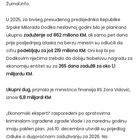
Žurnal.info.
U 2025, za bivšeg presuđenog predsjednika Republike
Srpske Milorada Dodika neslavnoj godini bilo je planirano
ukupno
zaduženje od 862 miliona KM
, ali samo pet dana
prije posljednjeg izlaska na berzu ministri su odlučili da
cifru
podebljaju za još 219 miliona KM
. Oni koji bi po
Dodikovim riječima trebalo da dobiju Nobelovu nagradu za
ekonomiju entitet su za
365 dana zadužili za oko 1,1
milijardu KM
.
Ukupni dug
, priznala je ministrica finansija RS Zora Vidović,
iznosi
6,8 milijardi KM
.
„Ekonomski eksperti“ raspoređeni po spratovima
kriminalom izgrađene zgrade Vlade i za narednu godinu
imaju paklen plan. Još 10. decembra utvrdili su prijedlog
Odluke o dugoročnom zaduživanju za 2026. Na