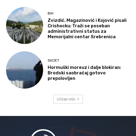
BIH
Zvizdić, Magazinović i Kojović pisali
Crishocku: Traži se poseban
administrativni status za
Memorijalni centar Srebrenica
SVIJET
Hormuški moreuz i dalje blokiran:
Brodski saobraćaj gotovo
prepolovljen
Učitati više