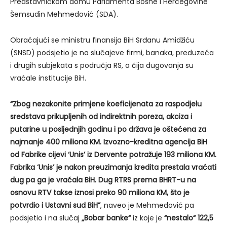
Predstavničkom domu Parlamenta Bosne i Hercegovine
Šemsudin Mehmedović (SDA).
Obraćajući se ministru finansija BiH Srđanu Amidžiću
(SNSD) podsjetio je na slučajeve firmi, banaka, preduzeća
i drugih subjekata s područja RS, a čija dugovanja su
vraćale institucije BiH.
“Zbog nezakonite primjene koeficijenata za raspodjelu
sredstava prikupljenih od indirektnih poreza, akciza i
putarine u posljednjih godinu i po država je oštećena za
najmanje 400 miliona KM. Izvozno-kreditna agencija BiH
od Fabrike cijevi ‘Unis’ iz Dervente potražuje 193 miliona KM.
Fabrika ‘Unis’ je nakon preuzimanja kredita prestala vraćati
dug pa ga je vraćala BiH. Dug RTRS prema BHRT-u na
osnovu RTV takse iznosi preko 90 miliona KM, što je
potvrdio i Ustavni sud BiH”
, naveo je Mehmedović pa
podsjetio i na slučaj
„Bobar banke“
iz koje je
“nestalo“ 122,5