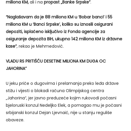
miliona KM,
ali i na
propast „Banke Srpske”
.
“Naglašavam da je 88 miliona KM u ‘Bobar banci’ i 55
miliona KM u ‘Banci Srpske’, koliko su iznosili osigurani
depoziti, isplaćeno isključivo iz Fonda agencije za
osiguranje depozita BiH, ukupno 142 miliona KM iz državne
kase”
, rekao je Mehmedović.
VLADU RS PRITIŠĆU DESETINE MILIONA KM DUGA OC
JAHORINA”
U jeku priče o dugovima i prelamanja preko leđa države
stižu i vijesti o blokadi računa Olimpijskog centra
„Jahorina“, jer javno preduzeće kojim rukovodi počasni
bjeloruski konzul Nedeljko Elek, a pomagao mu je počasni
srbijanski konzul Dejan Ljevnaić, nije u stanju reguliše
obaveze.