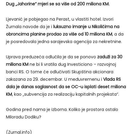
Dug „Jahorine“ mjeri se sa više od 200 miliona KM.
Ljevanić je pobjegao na Perast, u vlastiti hotel. Izvori
Žurnala navode da je i
luksuzno imanje u Nikolićima na
obroncima planine prodao za više od 10 miliona KM
, a da
je posredovala jedna sarajevska agencija za nekretnine.
Uprava preduzeća odlučila je da se ponovo
zaduži za 30
miliona KM
ne bi li vratila dug Investiciono – razvojnoj
banci RS. O tome će odlučivati Skupština akcionara
zakazana za 29. decembar. U međuvremenu i
Vlada RS
dala je danas saglasnost da se OC-u isplati deset miliona
KM
, kao „subvencija za realizaciju kapitalnih projekata“.
Godina pred nama je izborna. Koliko je prostora ostalo
Miloradu Dodiku?
(Zurnal.info)