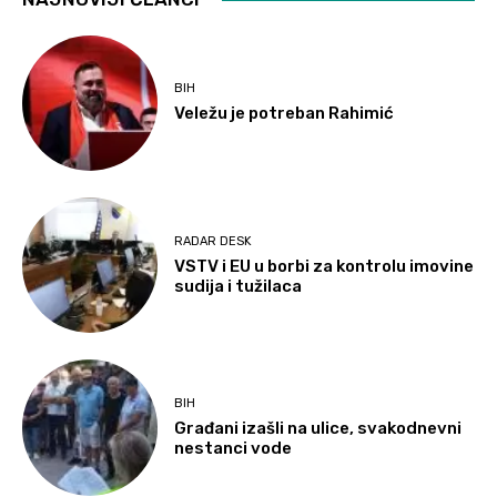
BIH
Veležu je potreban Rahimić
RADAR DESK
VSTV i EU u borbi za kontrolu imovine
sudija i tužilaca
BIH
Građani izašli na ulice, svakodnevni
nestanci vode