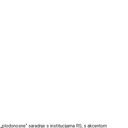
i „plodonosne“ saradnje s institucijama RS, s akcentom
eriodu dobijati unosne poslove, vrijednosti od nekoliko
ačin se ova kompanija svrstala među šampione javnih
ompanija.
avio u partnerstvu s
„Prointerom“
iz Banjaluke i
z Beograda.
 s Poreskom upravom RS potpisao ugovor u iznosu od 7,1
voru za nastavak implementacije integrisanog sistema“.
vog sina s „Prointerom“. Naprotiv, on je odgovarajući
019. godine te veze i potvrdio.