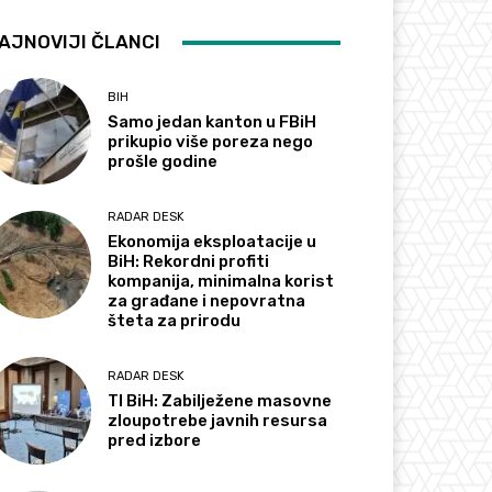
AJNOVIJI ČLANCI
BIH
Samo jedan kanton u FBiH
prikupio više poreza nego
prošle godine
RADAR DESK
Ekonomija eksploatacije u
BiH: Rekordni profiti
kompanija, minimalna korist
za građane i nepovratna
šteta za prirodu
RADAR DESK
TI BiH: Zabilježene masovne
zloupotrebe javnih resursa
pred izbore