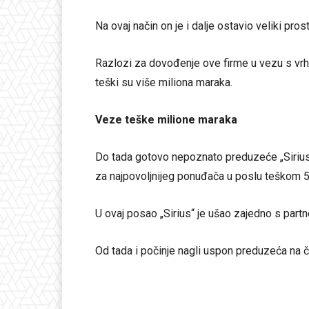
Na ovaj način on je i dalje ostavio veliki pro
Razlozi za dovođenje ove firme u vezu s vrh
teški su više miliona maraka.
Veze teške milione maraka
Do tada gotovo nepoznato preduzeće „Siriu
za najpovoljnijeg ponuđača u poslu teškom 5
U ovaj posao „Sirius“ je ušao zajedno s par
Od tada i počinje nagli uspon preduzeća na č