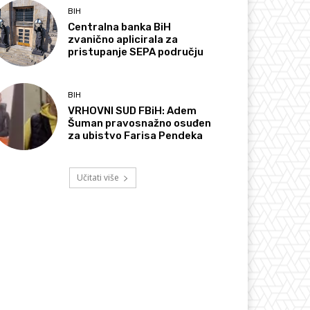
BIH
Centralna banka BiH
zvanično aplicirala za
pristupanje SEPA području
BIH
VRHOVNI SUD FBiH: Adem
Šuman pravosnažno osuđen
za ubistvo Farisa Pendeka
Učitati više