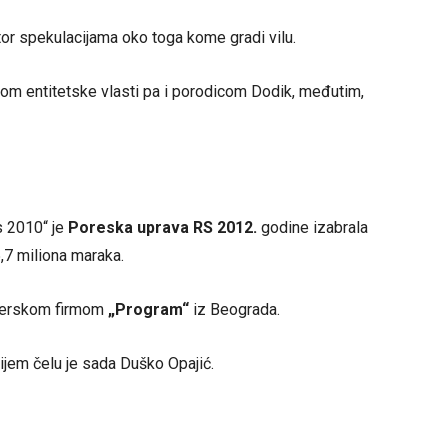
stor spekulacijama oko toga kome gradi vilu.
om entitetske vlasti pa i porodicom Dodik, međutim,
s 2010“ je
Poreska uprava RS 2012.
godine izabrala
,7 miliona maraka.
tnerskom firmom
„Program“
iz Beograda.
ijem čelu je sada Duško Opajić.