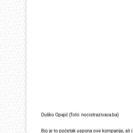
Duško Opajić (foto: nocistrazivaca.ba)
Bio je to početak uspona ove kompanije, ali 
na poresku upravu, od koje će i u naradnom p
hiljada do nekoliko miliona maraka. Na taj n
nabavki u Republici Srpskoj, u kategoriji IT-k
Uspješnu tendersku utakmicu „Sirius“ je nast
njegovom „sestrinskom“ firmom „Prointer“ i
Konzoricijum ove tri firme je 2017. godine
milion maraka (bez PDV-a), a riječ je o „Ugo
Milorad Dodik
nikada nije demantovao veze s
na poslaničko pitanje u Skupštini RS u julu 2