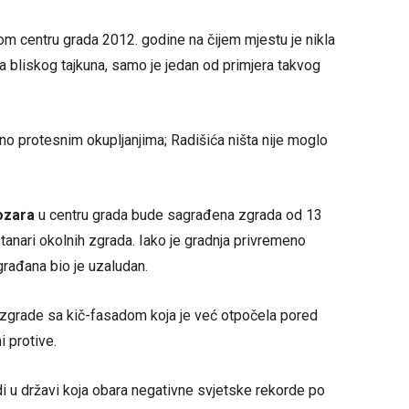
m centru grada 2012. godine na čijem mjestu je nikla
ma bliskog tajkuna, samo je jedan od primjera takvog
ano protesnim okupljanjima; Radišića ništa nije moglo
ozara
u centru grada bude sagrađena zgrada od 13
tanari okolnih zgrada. Iako je gradnja privremeno
građana bio je uzaludan.
zgrade sa kič-fasadom koja je već otpočela pored
 protive.
di u državi koja obara negativne svjetske rekorde po