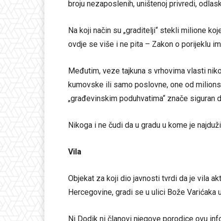
broju nezaposlenih, uništenoj privredi, odlas
Na koji način su „graditelji“ stekli milione ko
ovdje se više i ne pita – Zakon o porijeklu 
Međutim, veze tajkuna s vrhovima vlasti niko 
kumovske ili samo poslovne, one od milions
„građevinskim poduhvatima“ znače siguran d
Nikoga i ne čudi da u gradu u kome je najduži
Vila
Objekat za koji dio javnosti tvrdi da je vila
Hercegovine, gradi se u ulici Bože Varićaka u
Ni Dodik ni članovi njegove porodice ovu info