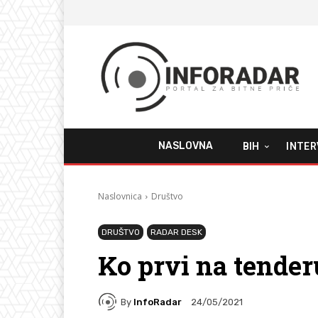
NASLOVNA
BIH
INTER
Naslovnica
Društvo
DRUŠTVO
RADAR DESK
Ko prvi na tender
By
InfoRadar
24/05/2021