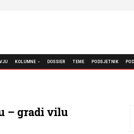
VJU
KOLUMNE
DOSSIER
TEME
PODSJETNIK
POD
u – gradi vilu