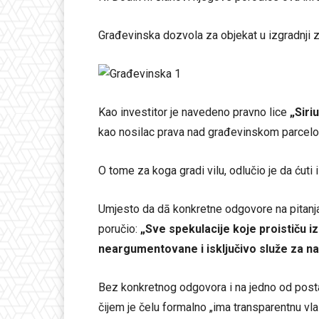
Građevinska dozvola za objekat u izgradnji z
Kao investitor je navedeno pravno lice
„Siri
kao nosilac prava nad građevinskom parcelom
O tome za koga gradi vilu, odlučio je da ćuti 
Umjesto da dā konkretne odgovore na pitanja
poručio:
„Sve spekulacije koje proističu iz
neargumentovane i isključivo služe za n
Bez konkretnog odgovora i na jedno od postav
čijem je čelu formalno „ima transparentnu vlas