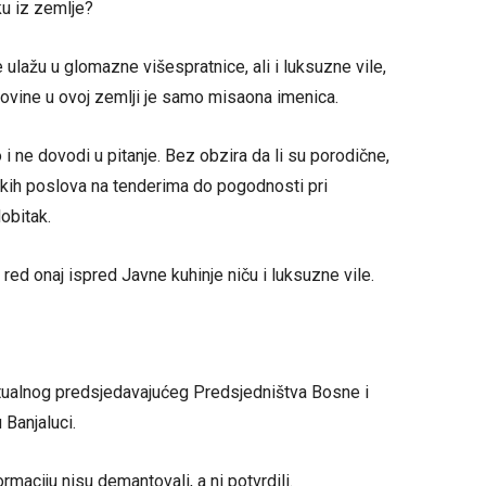
ku iz zemlje?
je ulažu u glomazne višespratnice, ali i luksuzne vile,
imovine u ovoj zemlji je samo misaona imenica.
i ne dovodi u pitanje. Bez obzira da li su porodične,
kih poslova na tenderima do pogodnosti pri
obitak.
 red onaj ispred Javne kuhinje niču i luksuzne vile.
 aktualnog predsjedavajućeg Predsjedništva Bosne i
 Banjaluci.
rmaciju nisu demantovali, a ni potvrdili.