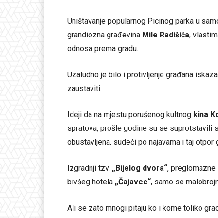
Uništavanje popularnog Picinog parka u samo
grandiozna građevina
Mile Radišića
, vlasti
odnosa prema gradu.
Uzaludno je bilo i protivljenje građana iskaz
zaustaviti.
Ideji da na mjestu porušenog kultnog
kina K
spratova, prošle godine su se suprotstavili s
obustavljena, sudeći po najavama i taj otpor 
Izgradnji tzv.
„Bijelog dvora“
, preglomazne 
bivšeg hotela
„Čajavec“
, samo se malobrojni
Ali se zato mnogi pitaju ko i kome toliko gra