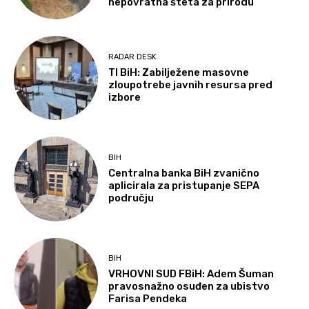
nepovratna šteta za prirodu
RADAR DESK
TI BiH: Zabilježene masovne
zloupotrebe javnih resursa pred
izbore
BIH
Centralna banka BiH zvanično
aplicirala za pristupanje SEPA
području
BIH
VRHOVNI SUD FBiH: Adem Šuman
pravosnažno osuđen za ubistvo
Farisa Pendeka