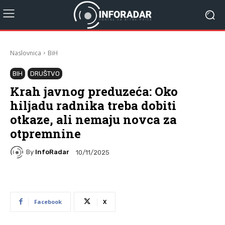
Naslovnica
BiH
BIH
DRUŠTVO
Krah javnog preduzeća: Oko
hiljadu radnika treba dobiti
otkaze, ali nemaju novca za
otpremnine
By
InfoRadar
10/11/2025
Facebook
X