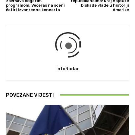
završava bogatim
republikancima: Kraj najduže
programom: Večeras na sceni
blokade vlade u historiji
četiri izvanredna koncerta
Amerike
InfoRadar
POVEZANE VIJESTI