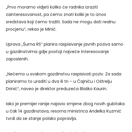
„Prvo moramo vidjeti koliko će radnika izraziti
zainteresovanost, pa ćemo znati koliki je to iznos
sredstava koji ćemo tražiti. Sada ne mogu dati realnu
procjenu“, rekao je Minić.
Uprava „Šuma RS“ planira raspisivanje javnih poziva samo
u gazdinstvima gdje postoji najveće interesovanje
zaposlenih.
„Nećemo u svakom gazdinstvu raspisivati poziv. Za sada
planiramo to uraditi u dva ili tri – u Čajniču i Oštrelju
Drinić“, naveo je direktor preduzeća Blaško Kaurin.
Iako je premijer ranije najavio smjene zbog novih gubitaka
u čak 14 gazdinstava, resorna ministrica Anđelka Kuzmić
tvrdi da se stanje polako popravlja.