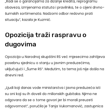
„Radi se o garancijama za dizanje kredita, reprogramu
obaveza, izmjenama statuta i pravilnika, te o cijeni drvno-
šumskih sortimenata. Nadzorni odbor redovno prati
situaciju“, kazala je Kuzmić.
Opozicija traži raspravu o
dugovima
Opozicija u Narodnoj skupštini RS već mjesecima zahtijeva
posebnu sjednicu o stanju u javnim preduzećima,
uključujući i „Šume RS“. Međutim, ta tema još nije došla na
dnevni red.
„Ljudi koji danas vode ministarstva i javna preduzeća isti
su oni koji su ih doveli do milionskih gubitaka. Njima ne
odgovara da se o tome govori jer bi morali preuzeti
odgovornost“, poručila je Tanja Vukomanović, zastupnica