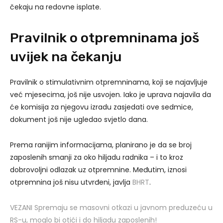
čekaju na redovne isplate.
Pravilnik o otpremninama još
uvijek na čekanju
Pravilnik o stimulativnim otpremninama, koji se najavljuje
već mjesecima, još nije usvojen. Iako je uprava najavila da
će komisija za njegovu izradu zasjedati ove sedmice,
dokument još nije ugledao svjetlo dana.
Prema ranijim informacijama, planirano je da se broj
zaposlenih smanji za oko hiljadu radnika – i to kroz
dobrovoljni odlazak uz otpremnine. Međutim, iznosi
otpremnina još nisu utvrđeni, javlja
BHRT
.
VEZANI Spremaju se masovni otkazi u javnom preduzeću u
RS-u, moglo bi otići i do hiljadu zaposlenih!