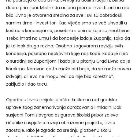
na području Grada Livna. Svi koji su došli s idejom, bili su
dobro primljeni. Mislim da ucjena prema investitorima nije
bilo. Livno je otvorena sredina za sve i svi su dobrodošli,
samim time i investitori. Kao vijeće smo se već uhvatili u
koštac s koncesijama, posebno s onima koje su neaktivne.
Treba imati na umu i da koncesije izdaje Županija, tako da
je to ipak druga razina. Osobno zagovaram reviziju svih
koncesija, posebno neaktivnih koje nas koče. Kada je riječ
o suradnji sa Županijom i kada je u pitanju Grad Livno da je
korektno. Naravno da to može biti bolje, da se može novca
izdvojiti, ali evo ne mogu reći da nije bilo korektno”,
zaključio i dao tricu.
Oporba u Livnu iznijela je oštre kritike na rad gradske
uprave zbog zanemarivanja obrazovanja i mladih. Dok
susjedni Tomislavgrad osigurava školski pribor za sve
učenike i uspješno razvija obrazovne projekte, Livno
zaostaje. Iako je zgrada za srednju glazbenu školu