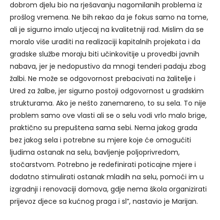
dobrom djelu bio na rješavanju nagomilanih problema iz
prošlog vremena. Ne bih rekao da je fokus samo na tome,
ali je sigurno imalo utjecaj na kvalitetniji rad. Mislim da se
moralo više uraditi na realizaciji kapitalnih projekata i da
gradske službe moraju biti učinkovitije u provedbi javnih
nabava, jer je nedopustivo da mnogi tenderi padaju zbog
žalbi. Ne može se odgovornost prebacivati na žalitelje i
Ured za žalbe, jer sigurno postoji odgovornost u gradskim
strukturama. Ako je nešto zanemareno, to su sela. To nije
problem samo ove vlasti ali se o selu vodi vrlo malo brige,
praktično su prepuštena sama sebi. Nema jakog grada
bez jakog sela i potrebne su mjere koje će omogućiti
ljudima ostanak na selu, bavljenje poljoprivredom,
stočarstvom. Potrebno je redefinirati poticajne mjere i
dodatno stimulirati ostanak mladih na selu, pomoći im u
izgradnji i renovaciji domova, gdje nema škola organizirati
prijevoz djece sa kućnog praga i sl”, nastavio je Marijan.