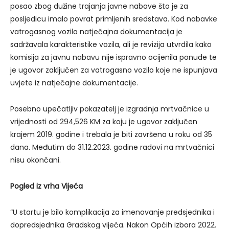
posao zbog dužine trajanja javne nabave što je za
posljedicu imalo povrat primljenih sredstava. Kod nabavke
vatrogasnog vozila natječajna dokumentacija je
sadržavala karakteristike vozila, ali je revizija utvrdila kako
komisija za javnu nabavu nije ispravno ocijenila ponude te
je ugovor zaključen za vatrogasno vozilo koje ne ispunjava
uvjete iz natječajne dokumentacije.
Posebno upečatljiv pokazatelj je izgradnja mrtvačnice u
vrijednosti od 294,526 KM za koju je ugovor zaključen
krajem 2019. godine i trebala je biti završena u roku od 35
dana. Međutim do 31.12.2023. godine radovi na mrtvačnici
nisu okončani.
Pogled iz vrha Vijeća
“U startu je bilo komplikacija za imenovanje predsjednika i
dopredsjednika Gradskog vijeća. Nakon Općih izbora 2022.