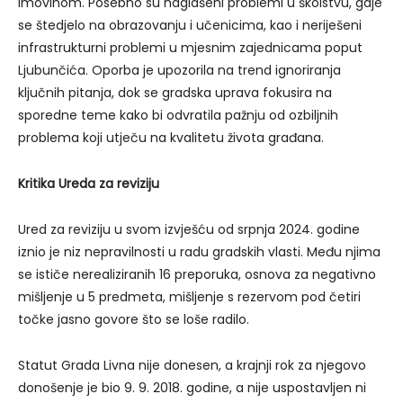
imovinom. Posebno su naglašeni problemi u školstvu, gdje
se štedjelo na obrazovanju i učenicima, kao i neriješeni
infrastrukturni problemi u mjesnim zajednicama poput
Ljubunčića. Oporba je upozorila na trend ignoriranja
ključnih pitanja, dok se gradska uprava fokusira na
sporedne teme kako bi odvratila pažnju od ozbiljnih
problema koji utječu na kvalitetu života građana.
Kritika Ureda za reviziju
Ured za reviziju u svom izvješću od srpnja 2024. godine
iznio je niz nepravilnosti u radu gradskih vlasti. Među njima
se ističe nerealiziranih 16 preporuka, osnova za negativno
mišljenje u 5 predmeta, mišljenje s rezervom pod četiri
točke jasno govore što se loše radilo.
Statut Grada Livna nije donesen, a krajnji rok za njegovo
donošenje je bio 9. 9. 2018. godine, a nije uspostavljen ni