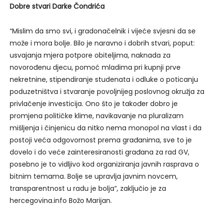
Dobre stvari Darke Čondrića
“Mislim da smo svi, i gradonačelnik i vijeće svjesni da se
može i mora bolje. Bilo je naravno i dobrih stvari, poput:
usvajanja mjera potpore obiteljima, naknada za
novorođenu djecu, pomoć mladima pri kupnji prve
nekretnine, stipendiranje studenata i odluke o poticanju
poduzetništva i stvaranje povoljnijeg poslovnog okružja za
privlačenje investicija. Ono što je također dobro je
promjena političke klime, navikavanje na pluralizam
mišljenja i činjenicu da nitko nema monopol na vlast i da
postoji veća odgovornost prema građanima, sve to je
dovelo i do veće zainteresiranosti građana za rad GV,
posebno je to vidljivo kod organiziranja javnih rasprava o
bitnim temama. Bolje se upravlja javnim novcem,
transparentnost u radu je bolja”, zaključio je za
hercegovina.info Božo Marijan.