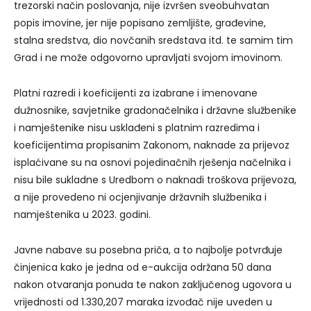
trezorski način poslovanja, nije izvršen sveobuhvatan
popis imovine, jer nije popisano zemljište, građevine,
stalna sredstva, dio novčanih sredstava itd. te samim tim
Grad i ne može odgovorno upravljati svojom imovinom.
Platni razredi i koeficijenti za izabrane i imenovane
dužnosnike, savjetnike gradonačelnika i državne službenike
i namještenike nisu usklađeni s platnim razredima i
koeficijentima propisanim Zakonom, naknade za prijevoz
isplaćivane su na osnovi pojedinačnih rješenja načelnika i
nisu bile sukladne s Uredbom o naknadi troškova prijevoza,
a nije provedeno ni ocjenjivanje državnih službenika i
namještenika u 2023. godini.
Javne nabave su posebna priča, a to najbolje potvrđuje
činjenica kako je jedna od e-aukcija održana 50 dana
nakon otvaranja ponuda te nakon zaključenog ugovora u
vrijednosti od 1.330,207 maraka izvođač nije uveden u