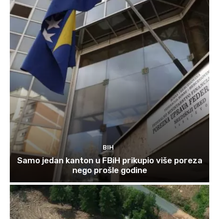
BIH
Samo jedan kanton u FBiH prikupio više poreza
nego prošle godine