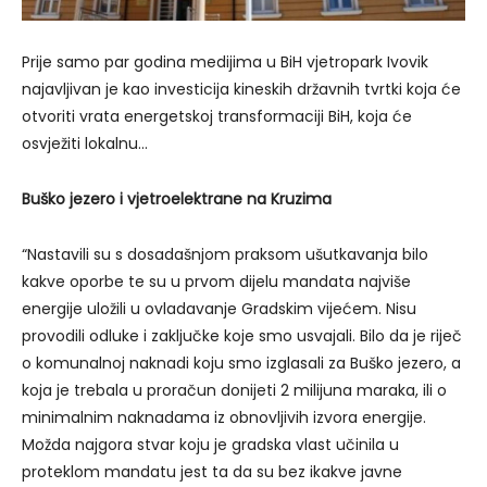
Prije samo par godina medijima u BiH vjetropark Ivovik
najavljivan je kao investicija kineskih državnih tvrtki koja će
otvoriti vrata energetskoj transformaciji BiH, koja će
osvježiti lokalnu…
Buško jezero i vjetroelektrane na Kruzima
“Nastavili su s dosadašnjom praksom ušutkavanja bilo
kakve oporbe te su u prvom dijelu mandata najviše
energije uložili u ovladavanje Gradskim vijećem. Nisu
provodili odluke i zaključke koje smo usvajali. Bilo da je riječ
o komunalnoj naknadi koju smo izglasali za Buško jezero, a
koja je trebala u proračun donijeti 2 milijuna maraka, ili o
minimalnim naknadama iz obnovljivih izvora energije.
Možda najgora stvar koju je gradska vlast učinila u
proteklom mandatu jest ta da su bez ikakve javne