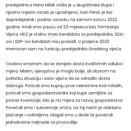
predsjednica Hana Milak otišla je u skupštinske klupe i
njezino mjesto ostalo je upražnjeno. Ivan Penić je bio
dopredsjednik i podnio ostavku na samom koncu 2022.
godine. Imali smo pauzu od 3,5 mjeseca bez formiranja
Vijeća. HDZ je stalno imao kandidata za predsjednika, SDA-
ovi i SDP-ovi kandidati nisu prolazili. U proljeće 2023.
imenovan sam na funkciju predsjednika Gradskog vijeća.
Osobno smatram da se donijelo dosta kvalitetnih odluka i
mjera. Mislim, vjerojatno je moglo bolje, ali obzirom na
političku situaciju i saziv vijeća da se odradilo dosta
dobroga. Poticali smo kupnju prve nekretnine kod mladih,
poticali smo gospodarstvenike koji kupe zemljište za
povrat investicije, bilo je niz mjera za razvoj gospodarstva.
Povećali smo i subvencije vrtića, na taj način je olakšano
plaćanje i roditeljima. Ulagali smo u škole te povećali
jednokratne naknade za prvorodilje.