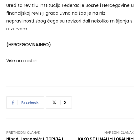
Ured za reviziju institucija Federacije Bosne i Hercegovine u
financijskoj reviziji grada Livna naišao je na niz
nepravilnosti zbog čega su revizori dali nekoliko mišljenja s
rezervom…
(HERCEGOVINA.INFO)
Više na
misbih.
Facebook
X
PRETHODNI ČLANAK
NAREDNI ČLANAK
Nihad Hasanović: UTOPIJA I
KAKO SE U MALIM LOKALNIM