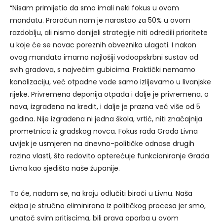
“Nisam primijetio da smo imali neki fokus u ovom
mandatu. Proračun nam je narastao za 50% u ovom
razdoblju, ali nismo donijeli strategije niti odredili prioritete
u koje će se novac poreznih obveznika ulagati. I nakon
ovog mandata imamo najlošiji vodoopskrbni sustav od
svih gradova, s najvećim gubicima. Praktički nemamo
kanalizaciju, već otpadne vode samo izlijevamo u livanjske
rijeke. Privremena deponija otpada i dalje je privremena, a
nova, izgrađena na kredit, i dalje je prazna već više od 5
godina. Nije izgrađena ni jedna škola, vrtić, niti značajnija
prometnica iz gradskog novca. Fokus rada Grada Livna
uvijek je usmjeren na dnevno-političke odnose drugih
razina vlasti, što redovito opterećuje funkcioniranje Grada
Livna kao sjedišta naše županije.
To će, nadam se, na kraju odlučiti birači u Livnu. Naša
ekipa je stručno eliminirana iz političkog procesa jer smo,
unatoč svim pritiscima, bili prava oporba u ovom