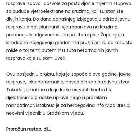
rasprave izdavali dozvole za postavljanje mjernih stupova
za buduće vjetroelektrane na Kruzima, koji su stanište
divljih konja. Do dana današnjeg izbjegavaju održati javnu
raspravu o pet planiranih vjetroparkova na Kruzima,
prebacujući odgovornost na prostorni plan Županije, a
istodobno izbjegavaju građanima pružiti priliku da kažu što
misle o toj temi putem instituta neformalnih javnih
rasprava koje su sami uveli.
Ovu posljednju praksu, koja je započela ove godine, javne
rasprave, iako neformalne, naveo bih kao pozitivnu stvar.
Također, smatram da je lakše ostvariti kontakt s
djelatnicima gradske uprave nego u proteklim
mandatima”, istaknuo je za hercegovina.info Ivica Brešić,
neovisni vijećnik u Gradskom vijeću.
Proračun rastao, ali…