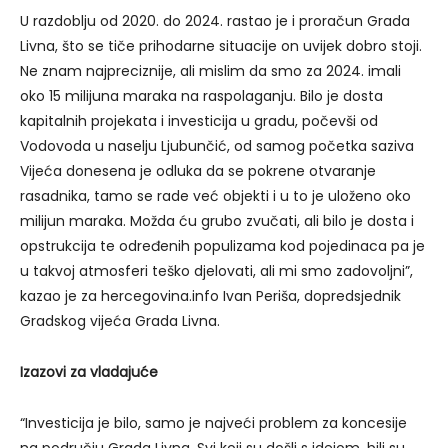
U razdoblju od 2020. do 2024. rastao je i proračun Grada
Livna, što se tiče prihodarne situacije on uvijek dobro stoji.
Ne znam najpreciznije, ali mislim da smo za 2024. imali
oko 15 milijuna maraka na raspolaganju. Bilo je dosta
kapitalnih projekata i investicija u gradu, počevši od
Vodovoda u naselju Ljubunčić, od samog početka saziva
Vijeća donesena je odluka da se pokrene otvaranje
rasadnika, tamo se rade već objekti i u to je uloženo oko
milijun maraka. Možda ću grubo zvučati, ali bilo je dosta i
opstrukcija te određenih populizama kod pojedinaca pa je
u takvoj atmosferi teško djelovati, ali mi smo zadovoljni”,
kazao je za hercegovina.info Ivan Periša, dopredsjednik
Gradskog vijeća Grada Livna.
Izazovi za vladajuće
“Investicija je bilo, samo je najveći problem za koncesije