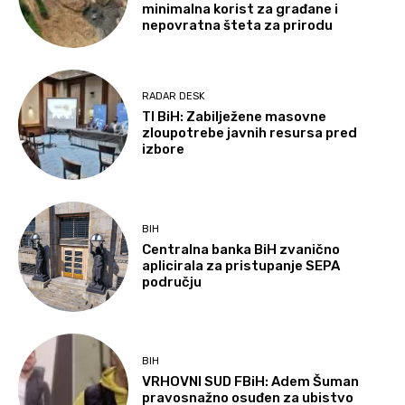
minimalna korist za građane i
nepovratna šteta za prirodu
RADAR DESK
TI BiH: Zabilježene masovne
zloupotrebe javnih resursa pred
izbore
BIH
Centralna banka BiH zvanično
aplicirala za pristupanje SEPA
području
BIH
VRHOVNI SUD FBiH: Adem Šuman
pravosnažno osuđen za ubistvo