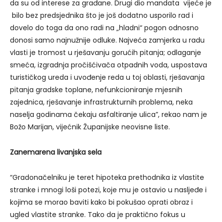
da su od interese za građane. Drugi dio mandata vijeće je
bilo bez predsjednika što je još dodatno usporilo rad i
dovelo do toga da ono radi na „hladni“ pogon odnosno
donosi samo najnužnije odluke. Najveća zamjerka u radu
vlasti je tromost u rješavanju gorućih pitanja; odlaganje
smeća, izgradnja pročišćivača otpadnih voda, uspostava
turističkog ureda i uvođenje reda u toj oblasti, rješavanja
pitanja gradske toplane, nefunkcioniranje mjesnih
zajednica, rješavanje infrastrukturnih problema, neka
naselja godinama čekaju asfaltiranje ulica”, rekao nam je
Božo Marijan, vijećnik Županijske neovisne liste.
Zanemarena livanjska sela
“Gradonačelniku je teret hipoteka prethodnika iz vlastite
stranke i mnogi loši potezi, koje mu je ostavio u nasljeđe i
kojima se morao baviti kako bi pokušao oprati obraz i
ugled vlastite stranke. Tako da je praktično fokus u