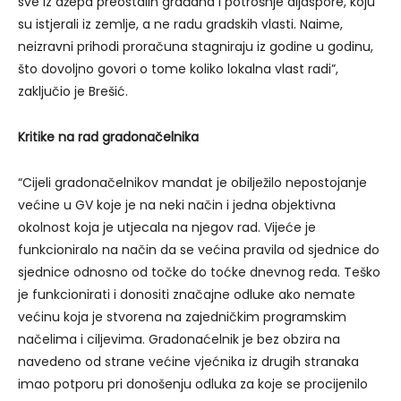
sve iz džepa preostalih građana i potrošnje dijaspore, koju
su istjerali iz zemlje, a ne radu gradskih vlasti. Naime,
neizravni prihodi proračuna stagniraju iz godine u godinu,
što dovoljno govori o tome koliko lokalna vlast radi”,
zaključio je Brešić.
Kritike na rad gradonačelnika
“Cijeli gradonačelnikov mandat je obilježilo nepostojanje
većine u GV koje je na neki način i jedna objektivna
okolnost koja je utjecala na njegov rad. Vijeće je
funkcioniralo na način da se većina pravila od sjednice do
sjednice odnosno od točke do toćke dnevnog reda. Teško
je funkcionirati i donositi značajne odluke ako nemate
većinu koja je stvorena na zajedničkim programskim
načelima i ciljevima. Gradonaćelnik je bez obzira na
navedeno od strane većine vjećnika iz drugih stranaka
imao potporu pri donošenju odluka za koje se procijenilo