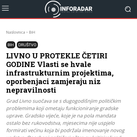
Naslovnica
BiH
BIH
DRUŠTVO
LIVNO U PROTEKLE ČETIRI
GODINE Vlasti se hvale
infrastrukturnim projektima,
oporbenjaci zamjeraju niz
nepravilnosti
Grad Livno suočava se s dugogodišnjim političkim
problemima koji ometaju funkcioniranje gradske
uprave. Gradsko vijeće, koje je na pola mandata
ostalo bez rukovodstva, mjesecima nije uspjelo
formirati većinu koja bi podržala imenovanje novog