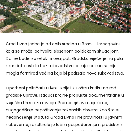
Grad Livno jedna je od onih sredina u Bosni i Hercegovini
koja se može ‘pohvaliti’ složenom političkom situacijom.
Da ne bude izuzetak ni ovaj put, Gradsko vijeće je na pola
mandata ostalo bez rukovodstva, a mjesecima se nije
mogla formirati većina koja bi podržala novo rukovodstvo.
Oporbeni političari u Livnu iznijeli su oštru kritiku na rad
gradske uprave, ističući brojne propuste dokumentirane u
izvješću Ureda za reviziju. Prema njihovim riječima,
dugogodišnje nepoštivanje zakonskih obveza, kao što su
nedonošenje Statuta Grada Livna i nepravilnosti u javnim
nabavama, rezultiralo je lošim gospodarenjem gradskom