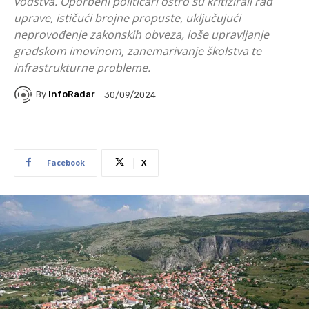
vodstva. Oporbeni političari oštro su kritizirali rad
uprave, ističući brojne propuste, uključujući
neprovođenje zakonskih obveza, loše upravljanje
gradskom imovinom, zanemarivanje školstva te
infrastrukturne probleme.
By
InfoRadar
30/09/2024
Facebook
X