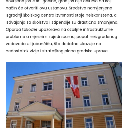
dovršena još 2019. godine, grad još nije odlučio na koji
način će otvoriti ovu ustanovu. Sredstva namijenjena
izgradnji školskog centra izvrsnosti stoje neiskorištena, a
izdvajanja za školstvo i stipendije su drastično smanjena.
Oporba također upozorava na ozbiljne infrastrukturne
probleme u mjesnim zajednicama, poput neizgrađenog
vodovoda u Ljubunčiću, što dodatno ukazuje na
nedostatak vizije i strateškog plana gradske uprave.