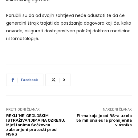
Poručili su da od svojih zahtjeva neće odustati te da će
generalni štrajk trajati do postizanja dogovora koji će, kako
navode, osigurati dostojanstven položaj doktora medicine
i stomatologije.
Facebook
X
PRETHODNI ČLANAK
NAREDNI ČLANAK
REKLI ‘NE’ GEOLOŠKIM
Firma koja je od RS-a uzela
ISTRAŽIVANJIMA NA OZRENU:
56 miliona eura promijenila
Mještanima Sočkovca
vlasnika
zabranjeni protesti pred
NSRS