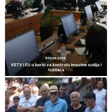
RADAR DESK
VSTV i EU u borbi za kontrolu imovine sudija i
tužilaca