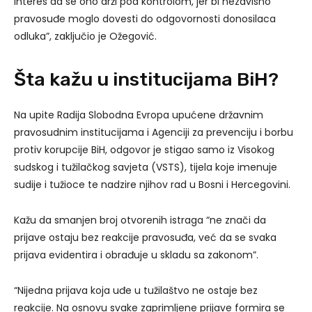
interes da se ono drži pod kontrolom, jer bi nezavisno
pravosuđe moglo dovesti do odgovornosti donosilaca
odluka”, zaključio je Ožegović.
Šta kažu u institucijama BiH?
Na upite Radija Slobodna Evropa upućene državnim
pravosudnim institucijama i Agenciji za prevenciju i borbu
protiv korupcije BiH, odgovor je stigao samo iz Visokog
sudskog i tužilačkog savjeta (VSTS), tijela koje imenuje
sudije i tužioce te nadzire njihov rad u Bosni i Hercegovini.
Kažu da smanjen broj otvorenih istraga “ne znači da
prijave ostaju bez reakcije pravosuđa, već da se svaka
prijava evidentira i obrađuje u skladu sa zakonom”.
“Nijedna prijava koja uđe u tužilaštvo ne ostaje bez
reakcije. Na osnovu svake zaprimljene prijave formira se