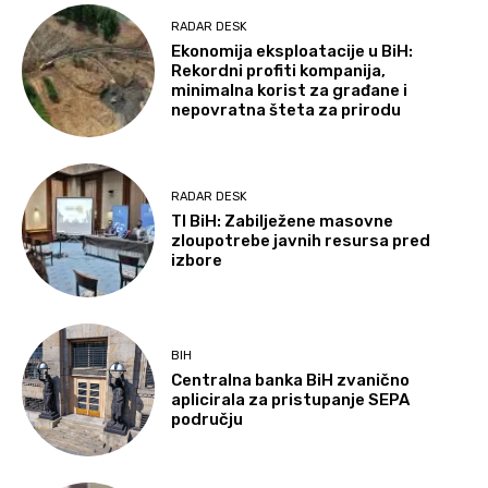
RADAR DESK
Ekonomija eksploatacije u BiH:
Rekordni profiti kompanija,
minimalna korist za građane i
nepovratna šteta za prirodu
RADAR DESK
TI BiH: Zabilježene masovne
zloupotrebe javnih resursa pred
izbore
BIH
Centralna banka BiH zvanično
aplicirala za pristupanje SEPA
području