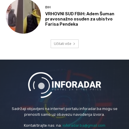
BIH
VRHOVNI SUD FBiH: Adem Šuman
pravosnažno osuđen za ubistvo
Farisa Pendeka
Učitati više
Sadržaji objavljeni na internet portalu inforadar.ba mogu se
prenositi samo uz obavezu navođenja izvora.
Kontaktirajte nas: na:
inforadar.ba@gmail.com