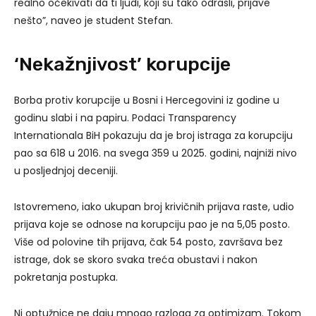
realno očekivati da ti ljudi, koji su tako odrasli, prijave
nešto”, naveo je student Stefan.
‘Nekažnjivost’ korupcije
Borba protiv korupcije u Bosni i Hercegovini iz godine u
godinu slabi i na papiru. Podaci Transparency
Internationala BiH pokazuju da je broj istraga za korupciju
pao sa 618 u 2016. na svega 359 u 2025. godini, najniži nivo
u posljednjoj deceniji.
Istovremeno, iako ukupan broj krivičnih prijava raste, udio
prijava koje se odnose na korupciju pao je na 5,05 posto.
Više od polovine tih prijava, čak 54 posto, završava bez
istrage, dok se skoro svaka treća obustavi i nakon
pokretanja postupka.
Ni optužnice ne daju mnogo razloga za optimizam. Tokom