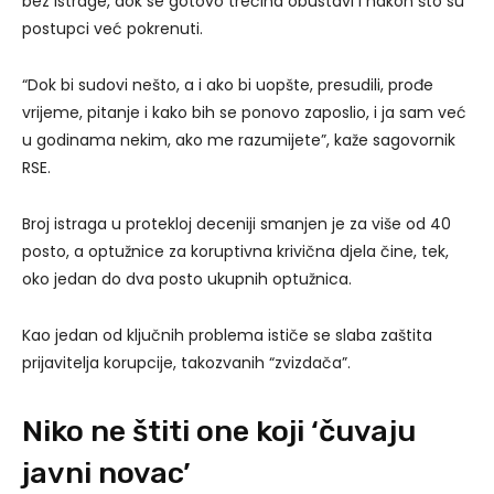
bez istrage, dok se gotovo trećina obustavi i nakon što su
postupci već pokrenuti.
“Dok bi sudovi nešto, a i ako bi uopšte, presudili, prođe
vrijeme, pitanje i kako bih se ponovo zaposlio, i ja sam već
u godinama nekim, ako me razumijete”, kaže sagovornik
RSE.
Broj istraga u protekloj deceniji smanjen je za više od 40
posto, a optužnice za koruptivna krivična djela čine, tek,
oko jedan do dva posto ukupnih optužnica.
Kao jedan od ključnih problema ističe se slaba zaštita
prijavitelja korupcije, takozvanih “zvizdača”.
Niko ne štiti one koji ‘čuvaju
javni novac’