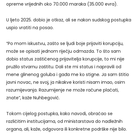
opreme vrijednih oko 70.000 maraka (35.000 evra).
U ljeto 2025. dobio je otkaz, ali se nakon sudskog postupka
uspio vratiti na posao.
“Po mom iskustvu, zašto se ljudi boje prijaviti korupciju,
može se opisati jednom riječju odmazda. To što sam
dobio status zaštićenog prijavitelja korupcije, to mi nije
pružilo stvarnu zaštitu. Dali ste mi status i napravili od
mene glinenog goluba i gađa me ko stigne. Ja sam štitio
javni novac, ne svoj, ja nikakve koristi nisam imao, osim
razumijevanja. Razumijenje ne može račune plaćati,
znate”, kaže Nuhbegović.
Tokom cijelog postupka, kako navodi, obraćao se
različitim institucijama, od ministarstava do nadležnih
organa, ali, kaže, odgovora ili konkretne podrške nije bilo.