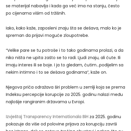
se materijal nabavlja i kada ga već ima na stanju, često
po cijenama višim od tržišnih.
Iako, kako kaže, zaposleni znaju šta se dešava, malo ko je
spreman da prijavi moguće zloupotrebe.
“Velike pare se tu potroše i to tako godinama prolazi, a da
niko ništa ne upita zašto se to radi. Ljudi znaju, ali ćute. Ili
imaju interes ili se boje. I ja to gledam, ćutim…podijelim sa
nekim intimno i to se dešava godinama”, kaže on.
Njegova priča odražava širi problem u zemlji koja se prema
Indeksu percepcije korupcije za 2025. godinu nalazi među
najlošije rangiranim državama u Evropi.
Izvještaj Transparency Internationala BiH
za 2025. godinu
pokazuje da više od polovine prijava za korupciju završi