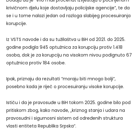
Dodaju da je “vrlo mali procenat izvještaja o počinjenom
krivičnom djelu koje dostavljaju policijske agencije”, te da
se i u tome nalazi jedan od razloga slabijeg procesuiranja
korupcije.
Iz VSTS navode i da su tužilaštva u BiH od 2021. do 2025.
godine podigla 945 optužnica za korupciju protiv 1.418
osoba, dok je za korupciju na visokom nivou podignuto 67
optužnica protiv 184 osobe.
Ipak, priznaju da rezultati “moraju biti mnogo bolji”,
posebno kada je riječ o procesuiranju visoke korupcije.
Ističu i da je pravosuđe u BiH tokom 2025. godine bilo pod
pritiskom zbog, kako navode, „kriznog stanja i udara na
pravosudni i sigurnosni sistem od određenih struktura
vlasti entiteta Republika Srpska“.