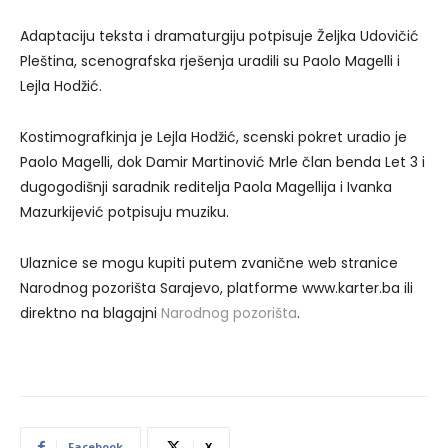
Adaptaciju teksta i dramaturgiju potpisuje Željka Udovičić
Pleština, scenografska rješenja uradili su Paolo Magelli i
Lejla Hodžić.
Kostimografkinja je Lejla Hodžić, scenski pokret uradio je
Paolo Magelli, dok Damir Martinović Mrle član benda Let 3 i
dugogodišnji saradnik reditelja Paola Magellija i Ivanka
Mazurkijević potpisuju muziku.
Ulaznice se mogu kupiti putem zvanične web stranice
Narodnog pozorišta Sarajevo, platforme www.karter.ba ili
direktno na blagajni
Narodnog pozorišta
.
Facebook
X