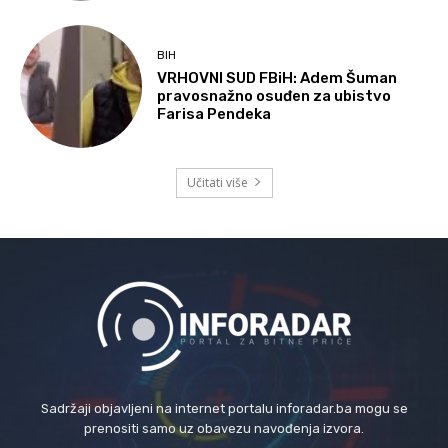
BIH
VRHOVNI SUD FBiH: Adem Šuman
pravosnažno osuđen za ubistvo
Farisa Pendeka
Učitati više
Sadržaji objavljeni na internet portalu inforadar.ba mogu se
prenositi samo uz obavezu navođenja izvora.