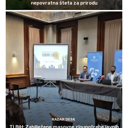
nepovratna šteta za prirodu
RADAR DESK
TI BiH: Zabilježene masovne zloupotrebe javnih