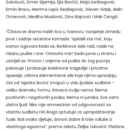
Sokolović, Ermin Sijamija, Ejla Bavčić, Maja Izetbegović,
Ermin Bravo, Merima Lepić Redžepović, Slaven Vidak, Aldin
Omerović, Mediha Musliović, Dino Bajrović i Mak Čengić.
“Čitava se drama naših lica u ‘Ivanovu’ razapinje između
prve i zadnje rečenice komada: ‘Uplašili ste me’, koju
Ivanov izgovara kada se, Borkinove šale radi, nađe na
nišanu puške i one ‘Ostavite me!’ kada jurne u stranu i
ustrijeli se. Prostor i vrijeme od puške do tog pucnja
pokazuje i prokazuje kolektivne tragedije i privatne
opsesije, otkriva elementarne sile koje njima upravljaju,
čini od ‘isječka života’ imajući u vidu ljudske sudbine –
veliku dramsku formu. Krivaca ovdje nema. Nema
pozitivnih i negativnih junaka. Nema ni junaka. Sve sami
obični ljudi. Niko nije amnestiran od odgovornosti za
vlastitu sudbinu niti ikoga optužuje za upropaštavanje
tuđe. Baš svako djeluje, donosi dobre ili loše odluke iz
vlastitoga egoizma”, prema tekstu Željke Udovičić Pleštine.