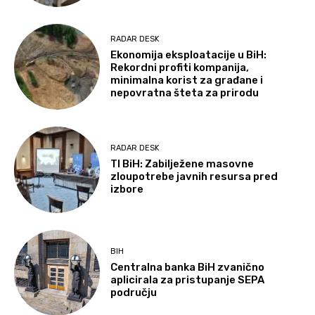
RADAR DESK
Ekonomija eksploatacije u BiH:
Rekordni profiti kompanija,
minimalna korist za građane i
nepovratna šteta za prirodu
RADAR DESK
TI BiH: Zabilježene masovne
zloupotrebe javnih resursa pred
izbore
BIH
Centralna banka BiH zvanično
aplicirala za pristupanje SEPA
području