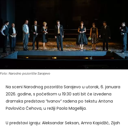
Foto: Narodno pozorište Sarajevo
Na sceni Narodnog pozorišta Sarajevo u utorak, 6. januara
2026. godine, s početkom u 19:30 sati bit će izvedena
dramska predstava “Ivanov” rađena po tekstu Antona
Pavloviča Čehova, u režiji Paola Magellija.
U predstavi igraju: Aleksandar Seksan, Amra Kapidžić, Zijah