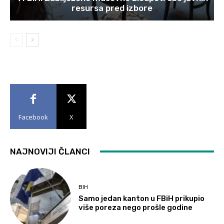
resursa pred izbore
Facebook
X
NAJNOVIJI ČLANCI
BIH
Samo jedan kanton u FBiH prikupio
više poreza nego prošle godine