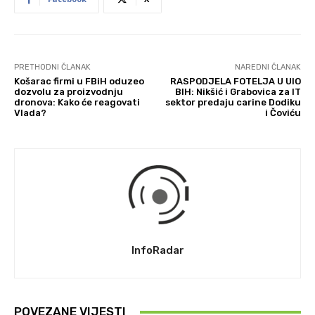
PRETHODNI ČLANAK
NAREDNI ČLANAK
Košarac firmi u FBiH oduzeo
RASPODJELA FOTELJA U UIO
dozvolu za proizvodnju
BIH: Nikšić i Grabovica za IT
dronova: Kako će reagovati
sektor predaju carine Dodiku
Vlada?
i Čoviću
InfoRadar
POVEZANE VIJESTI