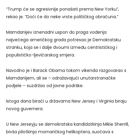
“Trump će se agresivnije ponašati prema New Yorku”,
rekao je. “Doći će do neke vrste političkog obračuna.”
Mamdanijev iznenadni uspon do praga vođenja
najvećega američkog grada potresao je Demokratsku
stranku, koja se i dalje dvoumi između centrističkog i
populističko-ljevičarskog smjera.
Navodno je i Barack Obama tokom vikenda razgovarao s
Mamdanijem, ali se – odražavajući unutarstranačke
podjele – suzdržao od javne podrške.
Istoga dana birači u državama New Jersey i Virginia biraju
novog guvernera.
U New Jerseyju se demokratska kandidatkinja Mikie Sherrill,
bivša pilotkinja mornaričkog helikoptera, suočava s