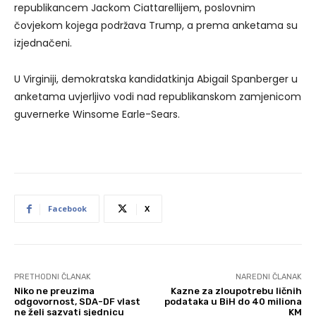
republikancem Jackom Ciattarellijem, poslovnim
čovjekom kojega podržava Trump, a prema anketama su
izjednačeni.
U Virginiji, demokratska kandidatkinja Abigail Spanberger u
anketama uvjerljivo vodi nad republikanskom zamjenicom
guvernerke Winsome Earle-Sears.
Facebook
X
PRETHODNI ČLANAK
NAREDNI ČLANAK
Niko ne preuzima
Kazne za zloupotrebu ličnih
odgovornost, SDA-DF vlast
podataka u BiH do 40 miliona
ne želi sazvati sjednicu
KM