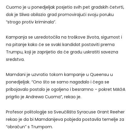
Cuomo je u ponedjeljak posjetio svih pet gradskih četvrti,
dok je Sliwa obilazio grad promovirajući svoju poruku
“strogo protiv kriminala”.
Kampanja se usredotočila na troškove života, sigurnost i
na pitanje kako će se svaki kandidat postaviti prema
Trumpu, koji je zaprijetio da će gradu uskratiti savezna
sredstva.
Mamdani je uzvratio tokom kampanje u Queensu u
ponedjeljak. “Ono što se samo nagađalo i čega se
pribojavalo postalo je ogoljeno i besramno – pokret MAGA
prigrlio je Andrewa Cuoma”, rekao je.
Profesor politologije sa Sveučilišta Syracuse Grant Reeher
rekao je da bi Mamdanijeva pobjeda postavila temelje za
“obračun” s Trumpom.