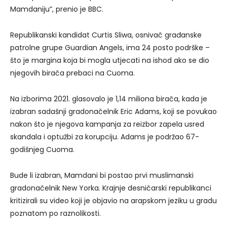
Mamdaniju”, prenio je BBC.
Republikanski kandidat Curtis Sliwa, osnivač građanske
patrolne grupe Guardian Angels, ima 24 posto podrške –
što je margina koja bi mogla utjecati na ishod ako se dio
njegovih birača prebaci na Cuoma.
Na izborima 2021. glasovalo je 1,14 miliona birača, kada je
izabran sadašnji gradonačelnik Eric Adams, koji se povukao
nakon što je njegova kampanja za reizbor zapela usred
skandala i optužbi za korupciju. Adams je podržao 67-
godišnjeg Cuoma.
Bude li izabran, Mamdani bi postao prvi muslimanski
gradonačelnik New Yorka. Krajnje desničarski republikanci
kritizirali su video koji je objavio na arapskom jeziku u gradu
poznatom po raznolikosti.