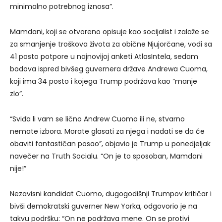
minimalno potrebnog iznosa”.
Mamdani, koji se otvoreno opisuje kao socijalist i zalaže se
za smanjenje troškova života za obične Njujorčane, vodi sa
41 posto potpore u najnovijoj anketi AtlasIntela, sedam
bodova ispred bivšeg guvernera države Andrewa Cuoma,
koji ima 34 posto i kojega Trump podržava kao “manje
zlo”.
“Sviđa li vam se lično Andrew Cuomo ili ne, stvarno
nemate izbora. Morate glasati za njega i nadati se da će
obaviti fantastičan posao”, objavio je Trump u ponedjeljak
navečer na Truth Socialu. “On je to sposoban, Mamdani
nije!”
Nezavisni kandidat Cuomo, dugogodišnji Trumpov kritičar i
bivši demokratski guverner New Yorka, odgovorio je na
takvu podršku: “On ne podržava mene. On se protivi