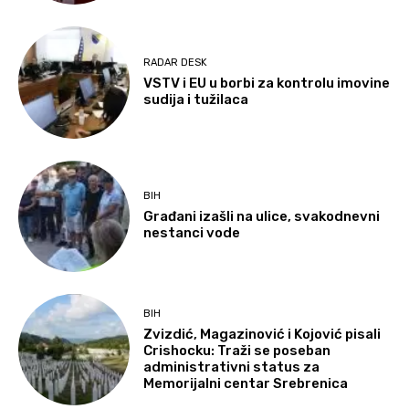
RADAR DESK
VSTV i EU u borbi za kontrolu imovine
sudija i tužilaca
BIH
Građani izašli na ulice, svakodnevni
nestanci vode
BIH
Zvizdić, Magazinović i Kojović pisali
Crishocku: Traži se poseban
administrativni status za
Memorijalni centar Srebrenica