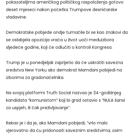
pokazateljima američkog političkog raspoloženja gotovo
deset mjeseci nakon početka Trumpove desničarske
vladavine.
Demokratske pobjede ondje tumačile bi se kao znakovi da
se oslabjela opozicija vraća u život uoči međuizbora
sljedeće godine, koji će odlučiti o kontroli Kongresa.
Trump je u ponedjeljak zaprijetio da će uskratiti savezna
sredstva New Yorku ako demokrat Mamdani pobijedi na
izborima za gradonačelnika.
Na svojoj platformi Truth Social nazvao je 34-godišnjeg
kandidata “komunistom” koji bi grad ostavio s “NULA šansi
za uspjeh, ili čak preživljavanje”.
Rekao je i da je, ako Mamdani pobijedi, “vrlo malo
vjerovatno da ću pridonositi saveznim sredstvima, osim