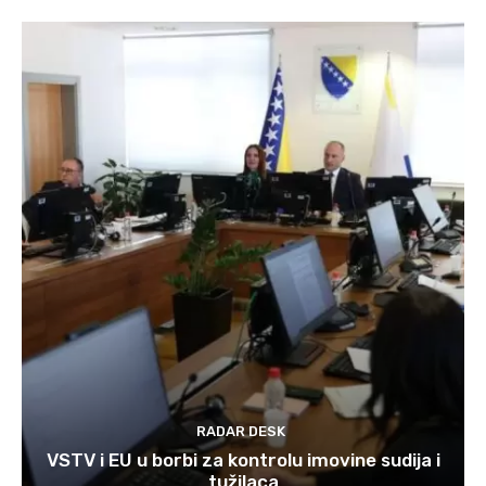
RADAR DESK
VSTV i EU u borbi za kontrolu imovine sudija i
tužilaca