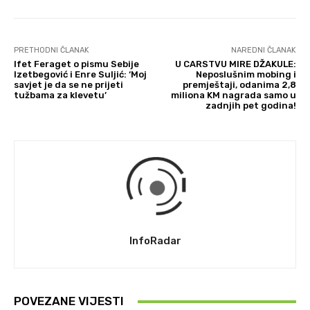
PRETHODNI ČLANAK
NAREDNI ČLANAK
Ifet Feraget o pismu Sebije
U CARSTVU MIRE DŽAKULE:
Izetbegović i Enre Suljić: ‘Moj
Neposlušnim mobing i
savjet je da se ne prijeti
premještaji, odanima 2,8
tužbama za klevetu’
miliona KM nagrada samo u
zadnjih pet godina!
InfoRadar
POVEZANE VIJESTI