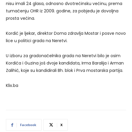
nisu imali 24 glasa, odnosno dvotrećinsku većinu, prema
tumačenju OHR iz 2009. godine, za pobjedu je dovoljna
prosta većina.
Kordić je ljekar, direktor Doma zdravlja Mostar i posve novo
lice u politici grada na Neretvi.
U izboru za gradonačelnika grada na Neretvi bilo je osim
Kordića i Guzina još dvoje kandidata, Irma Baralija i Arman
Zalihić, koje su kandidirali Bh. blok i Prva mostarska partija.
Klix.ba
Facebook
X