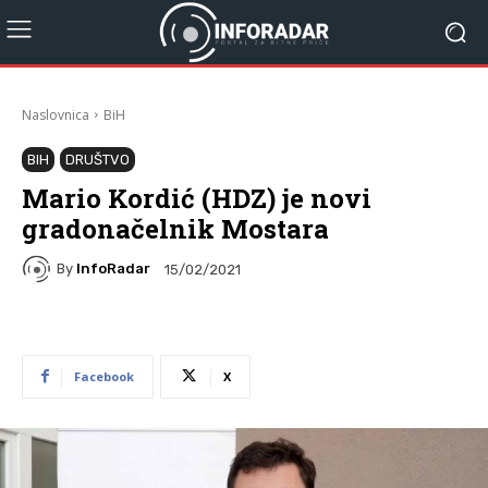
Naslovnica
BiH
BIH
DRUŠTVO
Mario Kordić (HDZ) je novi
gradonačelnik Mostara
By
InfoRadar
15/02/2021
Facebook
X