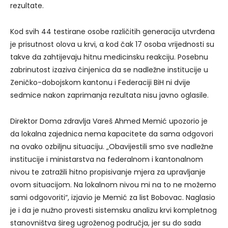
rezultate.
Kod svih 44 testirane osobe različitih generacija utvrđena
je prisutnost olova u krvi, a kod čak 17 osoba vrijednosti su
takve da zahtijevaju hitnu medicinsku reakciju. Posebnu
zabrinutost izaziva činjenica da se nadležne institucije u
Zeničko-dobojskom kantonu i Federaciji BiH ni dvije
sedmice nakon zaprimanja rezultata nisu javno oglasile.
Direktor Doma zdravlja Vareš Ahmed Memić upozorio je
da lokalna zajednica nema kapacitete da sama odgovori
na ovako ozbiljnu situaciju. „Obavijestili smo sve nadležne
institucije i ministarstva na federalnom i kantonalnom
nivou te zatražili hitno propisivanje mjera za upravljanje
ovom situacijom. Na lokalnom nivou mi na to ne možemo
sami odgovoriti“, izjavio je Memić za list Bobovac. Naglasio
je i da je nužno provesti sistemsku analizu krvi kompletnog
stanovništva šireg ugroženog područja, jer su do sada