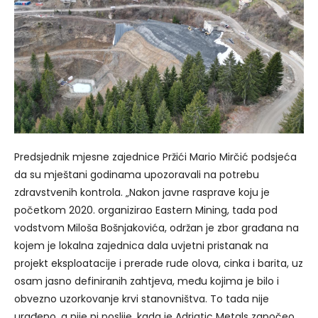
Predsjednik mjesne zajednice Pržići Mario Mirčić podsjeća
da su mještani godinama upozoravali na potrebu
zdravstvenih kontrola. „Nakon javne rasprave koju je
početkom 2020. organizirao Eastern Mining, tada pod
vodstvom Miloša Bošnjakovića, održan je zbor građana na
kojem je lokalna zajednica dala uvjetni pristanak na
projekt eksploatacije i prerade rude olova, cinka i barita, uz
osam jasno definiranih zahtjeva, među kojima je bilo i
obvezno uzorkovanje krvi stanovništva. To tada nije
urađeno, a nije ni poslije, kada je Adriatic Metals započeo