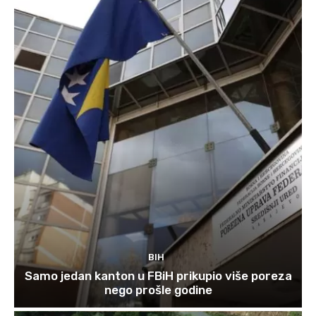
BIH
Samo jedan kanton u FBiH prikupio više poreza
nego prošle godine