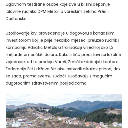
uglavnom testirane osobe koje žive u blizini deponije
jalovine rudnika DPM Metali u vareškim selima Pržići i
Daštansko.
Uzorkovanje krvi provedeno je u dogovoru s kanadskim
investitorom koji je prije nekoliko mjeseci preuzeo rudnik i
kompaniju Adriatic Metals u transakciji vrijednoj oko 1,3
milijarde američkih dolara. Kako ističu predstavnici lokalne
zajednice, od te prodaje Vareš, Zeničko-dobojski kanton,
Federacija BiH i država BiH nisu ostvarili nikakav prihod, dok
se sada, prema svemu sudeći, suočavaju s mogućim
dugoročnim zdravstvenim posljedicama.