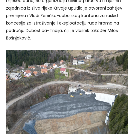
mjesec dana, 50 organizacija civilnog društva i mjesnih
zajednica iz sliva rijeke Krivaje uputilo je otvoreni zahtjev
premijeru i Vladi Zeničko-dobojskog kantona za raskid
koncesije za istraživanje i eksploataciju rude hroma na
području Duboštica–Tribija, čiji je vlasnik također Miloš
Bošnjaković.