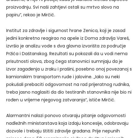
proizvodnju. Svi naši zahtjevi ostali su mrtvo slovo na
papiru“, rekao je Mirčić.
Institut za zdravlje i sigurnost hrane Zenica, koji je zasad
jedini konkretno reagirao na apele iz Doma zdravlja Vareš,
izvršio je analizu vode s dva glavna izvorišta za područje
Pržića i Daštanskog. Rezultati su pokazali da u vodi nema
prisutnosti olova, zbog čega stanovnici sumnjaju da je
izvor zagađenja u zraku i prašini, posebno onoj povezanoj s
kamionskim transportom rude i jalovine. „Iako su neki
pokušali prebaciti odgovornost na rad prijeratnog rudnika,
treba jasno naglasiti da dio testiranih stanovnika nije bio ni
rođen u vrijeme njegovog zatvaranja“, ističe Mirčić.
Alarmantni nalazi ponovo otvaraju pitanje odgovornosti
nadležnih ministarstava koja izdaju koncesije, odobravaju
dozvole i trebaju štititi zdravlje građana. Prije nepunih