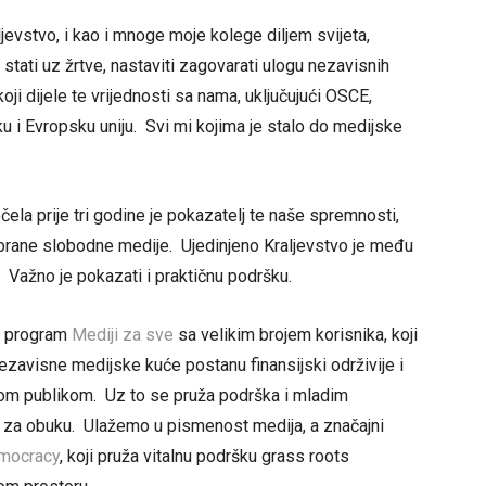
ljevstvo, i kao i mnoge moje kolege diljem svijeta,
 stati uz žrtve, nastaviti zagovarati ulogu nezavisnih
ji dijele te vrijednosti sa nama, uključujući OSCE,
 i Evropsku uniju. Svi mi kojima je stalo do medijske
ela prije tri godine je pokazatelj te naše spremnosti,
brane slobodne medije. Ujedinjeno Kraljevstvo je među
. Važno je pokazati i praktičnu podršku.
va program
Mediji za sve
sa velikim brojem korisnika, koji
ezavisne medijske kuće postanu finansijski održivije i
om publikom. Uz to se pruža podrška i mladim
ke za obuku. Ulažemo u pismenost medija, a značajni
mocracy
, koji pruža vitalnu podršku grass roots