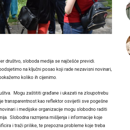
er društvo, sloboda medija se najčešće previdi.
podsjetimo na ključni posao koji rade nezavisni novinari,
m pokažemo koliko ih cijenimo.
uštva. Mogu zaštititi građane i ukazati na zloupotrebu
e transparentnost kao reflektor osvijetli sve pogešne
 novinari i medijske organizacije mogu slobodno raditi
rnija. Slobodna razmjena mišljenja i informacije koje
ficira i traži prilike, te prepozna probleme koje treba