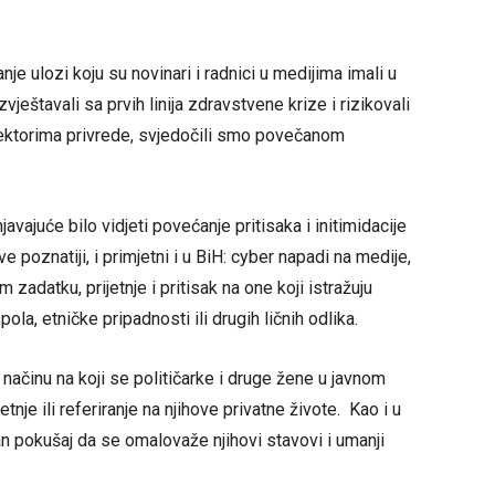
je ulozi koju su novinari i radnici u medijima imali u
štavali sa prvih linija zdravstvene krize i rizikovali
ektorima privrede, svjedočili smo povečanom
javajuće bilo vidjeti povećanje pritisaka i initimidacije
ve poznatiji, i primjetni i u BiH: cyber napadi na medije,
 zadatku, prijetnje i pritisak na one koji istražuju
ola, etničke pripadnosti ili drugih ličnih odlika.
načinu na koji se političarke i druge žene u javnom
etnje ili referiranje na njihove privatne živote. Kao i u
an pokušaj da se omalovaže njihovi stavovi i umanji