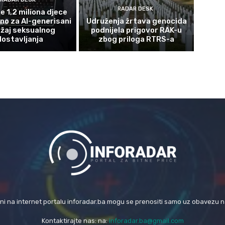
RADAR DESK
e 1,2 miliona djece
eno za AI-generisani
Udruženja žrtava genocida
žaj seksualnog
podnijela prigovor RAK-u
lostavljanja
zbog priloga RTRS-a
eni na internet portalu inforadar.ba mogu se prenositi samo uz obavezu 
Kontaktirajte nas: na:
inforadar.ba@gmail.com