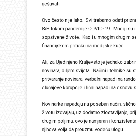
rješavati.
Ovo često nije lako. Svi trebamo odati priznan
BiH tokom pandemije COVID-19. Mnogi su izvje
sopstvene živote. Kao i u mnogim drugim s
finansijskom pritisku na medijske kuće.
Ali, za Ujedinjeno Kraljevsto je jednako zabrin
novinara, diljem svijeta. Načini i tehnike su s
pritvaranje novinara, verbalni napadi na random
slučajeve korupcije i lični napadi na osnovu sp
Novinarke napadaju na poseban način, slično 
životu izdvajaju, uz dodatno zlostavljanje, prij
drugim poljima, ovo je namjeran i konzistent
njihova volja da preuzmu vodeću ulogu.