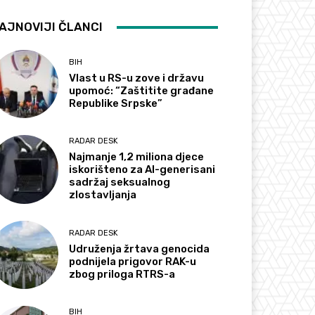
AJNOVIJI ČLANCI
BIH
Vlast u RS-u zove i državu
upomoć: “Zaštitite građane
Republike Srpske”
RADAR DESK
Najmanje 1,2 miliona djece
iskorišteno za AI-generisani
sadržaj seksualnog
zlostavljanja
RADAR DESK
Udruženja žrtava genocida
podnijela prigovor RAK-u
zbog priloga RTRS-a
BIH