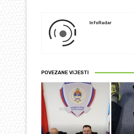
InfoRadar
POVEZANE VIJESTI