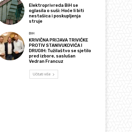
Elektroprivreda BiH se
oglasila o suši: Hoće li biti
nestašica i poskupljenja
struje
BIH
KRIVIČNA PRIJAVA TRIVIĆKE
PROTIV STANIVUKOVIĆA I
DRUGIH: Tužilaštvo se sjetilo
pred izbore, saslušan
Vedran Francuz
Učitati više