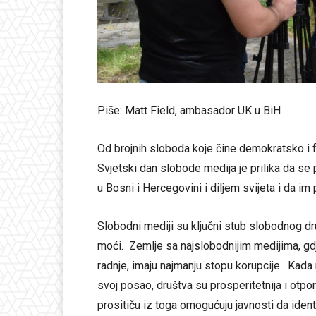
Piše: Matt Field, ambasador UK u BiH
Od brojnih sloboda koje čine demokratsko i f
Svjetski dan slobode medija je prilika da se 
u Bosni i Hercegovini i diljem svijeta i da i
Slobodni mediji su ključni stub slobodnog dr
moći. Zemlje sa najslobodnijim medijima, gdj
radnje, imaju najmanju stopu korupcije. Kada
svoj posao, društva su prosperitetnija i otpo
prositiču iz toga omogućuju javnosti da identi