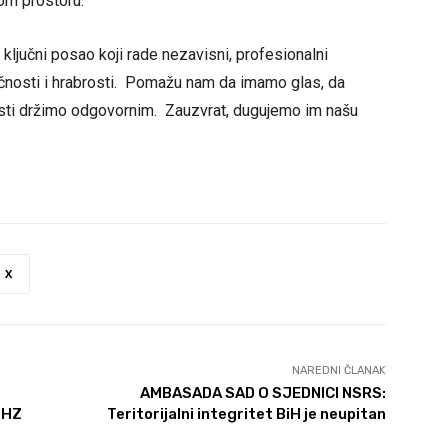
kom prostoru.
ključni posao koji rade nezavisni, profesionalni
učnosti i hrabrosti. Pomažu nam da imamo glas, da
asti držimo odgovornim. Zauzvrat, dugujemo im našu
X
NAREDNI ČLANAK
AMBASADA SAD O SJEDNICI NSRS:
 HZ
Teritorijalni integritet BiH je neupitan