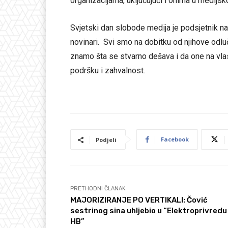
organizacijama, uključujući i onima u medijs
Svjetski dan slobode medija je podsjetnik na 
novinari. Svi smo na dobitku od njihove odl
znamo šta se stvarno dešava i da one na vl
podršku i zahvalnost.
Facebook
Podjeli
PRETHODNI ČLANAK
MAJORIZIRANJE PO VERTIKALI: Čović
sestrinog sina uhljebio u “Elektroprivredu
HB”