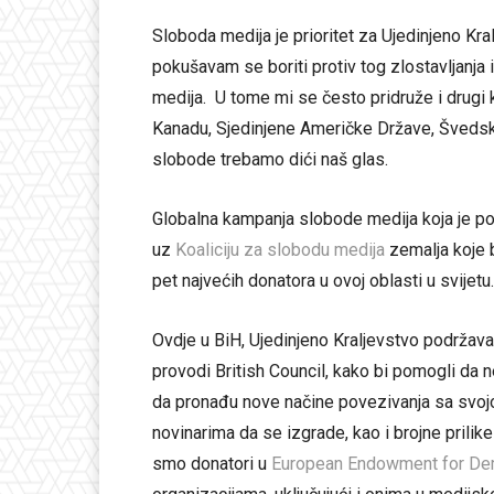
Sloboda medija je prioritet za Ujedinjeno Kra
pokušavam se boriti protiv tog zlostavljanja i
medija. U tome mi se često pridruže i drugi ko
Kanadu, Sjedinjene Američke Države, Švedsku
slobode trebamo dići naš glas.
Globalna kampanja slobode medija koja je poč
uz
Koaliciju za slobodu medija
zemalja koje 
pet najvećih donatora u ovoj oblasti u svijetu
Ovdje u BiH, Ujedinjeno Kraljevstvo podrža
provodi British Council, kako bi pomogli da n
da pronađu nove načine povezivanja sa svoj
novinarima da se izgrade, kao i brojne prili
smo donatori u
European Endowment for De