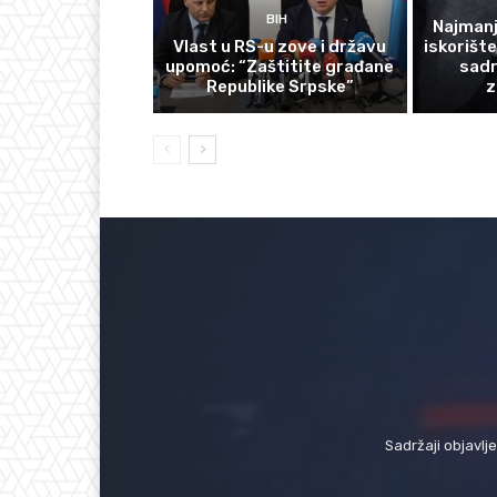
BIH
Najmanj
Vlast u RS-u zove i državu
iskorišt
upomoć: “Zaštitite građane
sadr
Republike Srpske”
z
Sadržaji objavlj