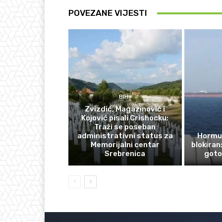
POVEZANE VIJESTI
BIH
Zvizdić, Magazinović i
Kojović pisali Crishocku:
Traži se poseban
administrativni status za
Hormuš
Memorijalni centar
blokiran
Srebrenica
goto