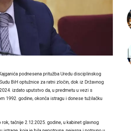
tiv Kajganića podnesena pritužba Uredu disciplinskog
Sudu BiH optužnice za ratni zločin, dok iz Državnog
2024. izdato uputstvo da, u predmetu u vezi s
 1992. godine, okonča istragu i donese tužilačku
o rok, tačnije 2.12.2025. godine, u kabinet glavnog
 istrage, koja je bila nepotpuna, nejasna i potpuno u