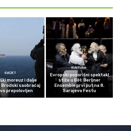
KULTURA
SVIJET
Evropski pozorišni spektakl
ki moreuz i dalje
stiže u BiH: Berliner
: Brodski saobraćaj
Ensemble prvi put na 8.
vo prepolovljen
Sarajevo Festu