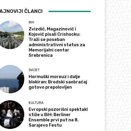
AJNOVIJI ČLANCI
BIH
Zvizdić, Magazinović i
Kojović pisali Crishocku:
Traži se poseban
administrativni status za
Memorijalni centar
Srebrenica
SVIJET
Hormuški moreuz i dalje
blokiran: Brodski saobraćaj
gotovo prepolovljen
KULTURA
Evropski pozorišni spektakl
stiže u BiH: Berliner
Ensemble prvi put na 8.
Sarajevo Festu