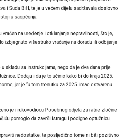
a i Suda BiH, te je u većem dijelu sadržavala doslovno
stoji u saopćenju.
raćen na uređenje i otklanjanje nepravilnosti, što je,
o izbjegnuto višestruko vraćanje na doradu ili odbijanje
 u skladu sa instrukcijama, nego da je dva dana prije
žnice. Dodaju i da je to učinio kako bi do kraja 2025.
orme, jer je “u tom trenutku za 2025. imao ostvarenu
loženo je i rukovodiocu Posebnog odjela za ratne zločine
iću pomoglo da završi istragu i podigne optužnicu.
praviti nedostatke, te posljedično tome ni biti pozitivno