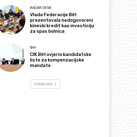
RADAR DESK
Vlada Federacije BiH
prezentovala nedogovoreni
kineski kredit kao investiciju
za spas bolnica
BIH
CIK BiH ovjerio kandidatske
liste za kompenzacijske
mandate
Učitati više