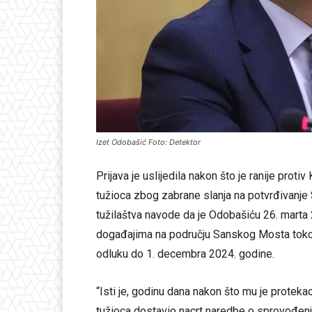
Izet Odobašić Foto: Detektor
Prijava je uslijedila nakon što je ranije pro
tužioca zbog zabrane slanja na potvrđivanje 
tužilaštva navode da je Odobašiću 26. marta 
događajima na području Sanskog Mosta tokom
odluku do 1. decembra 2024. godine.
“Isti je, godinu dana nakon što mu je proteka
tužioca dostavio nacrt naredbe o sprovođenju