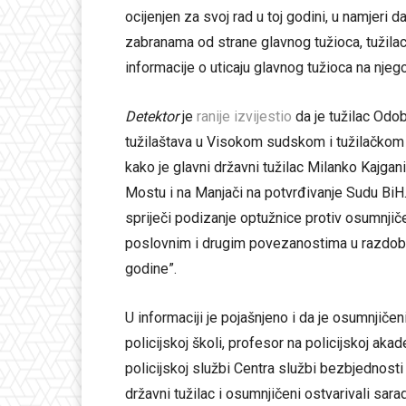
ocijenjen za svoj rad u toj godini, u namjer
zabranama od strane glavnog tužioca, tužilac 
informacije o uticaju glavnog tužioca na njego
Detektor
je
ranije izvijestio
da je tužilac Odob
tužilaštava u Visokom sudskom i tužilačkom
kako je glavni državni tužilac Milanko Kajga
Mostu i na Manjači na potvrđivanje Sudu BiH.
spriječi podizanje optužnice protiv osumnji
poslovnim i drugim povezanostima u razdobl
godine”.
U informaciji je pojašnjeno i da je osumnjiče
policijskoj školi, profesor na policijskoj akad
policijskoj službi Centra službi bezbjednosti
državni tužilac i osumnjičeni ostvarivali sara