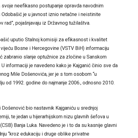
i da svoje neefikasno postupanje opravda navodnim
Odobašić je u javnost iznio netačne i neistinite
v rad”, pojašnjavaju iz Državnog tužilaštva.
ašić uputio Stalnoj komisiji za efikasnost i kvalitet
 vijeću Bosne i Hercegovine (VSTV BiH) informaciju
nić zabranio slanje optužnice za zločine u Sanskom
 U informaciji je navedeno kako je Kajganić činio sve da
čenog Mile Došenovića, jer je s tom osobom “u
ju od 1992. godine do najmanje 2006., odnosno 2010.
ni Došenović bio nastavnik Kajganiću u srednjoj
emiji, te jedan u hijerarhijskom nizu glavnih šefova u
 (CSB) Banja Luka. Navedeno je i to da su kasnije glavni
dnju “kroz edukaciju i druge oblike privatne