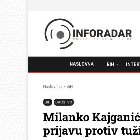
NASLOVNA
BIH
INTER
Naslovnica
BiH
BIH
DRUŠTVO
Milanko Kajganić
prijavu protiv tuž