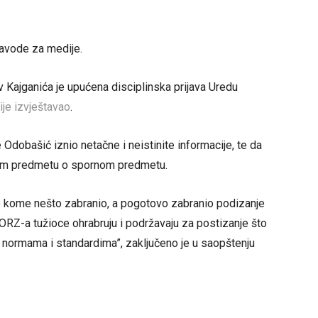
navode za medije.
iv Kajganića je upućena disciplinska prijava Uredu
ije izvještavao
.
 Odobašić iznio netačne i neistinite informacije, te da
 ovom predmetu o spornom predmetu.
ilo kome nešto zabranio, a pogotovo zabranio podizanje
 PORZ-a tužioce ohrabruju i podržavaju za postizanje što
im normama i standardima”, zaključeno je u saopštenju