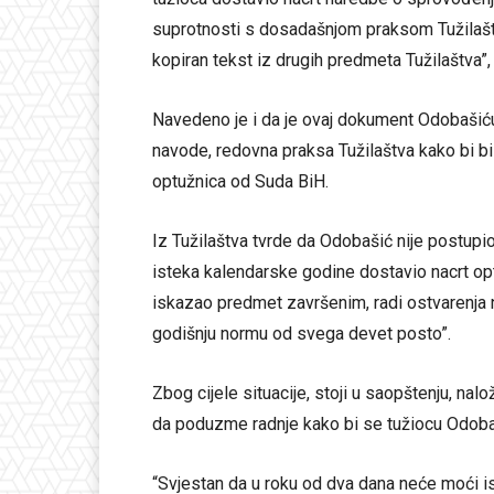
suprotnosti s dosadašnjom praksom Tužilaštv
kopiran tekst iz drugih predmeta Tužilaštva”, 
Navedeno je i da je ovaj dokument Odobašiću v
navode, redovna praksa Tužilaštva kako bi bil
optužnica od Suda BiH.
Iz Tužilaštva tvrde da Odobašić nije postupio
isteka kalendarske godine dostavio nacrt optu
iskazao predmet završenim, radi ostvarenja n
godišnju normu od svega devet posto”.
Zbog cijele situacije, stoji u saopštenju, na
da poduzme radnje kako bi se tužiocu Odobaš
“Svjestan da u roku od dva dana neće moći is