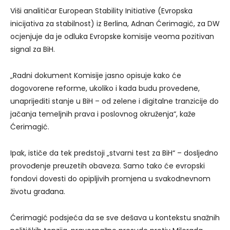
Viši analitičar European Stability Initiative (Evropska
inicijativa za stabilnost) iz Berlina, Adnan Ćerimagić, za DW
ocjenjuje da je odluka Evropske komisije veoma pozitivan
signal za BiH.
„Radni dokument Komisije jasno opisuje kako će
dogovorene reforme, ukoliko i kada budu provedene,
unaprijediti stanje u BiH – od zelene i digitalne tranzicije do
jačanja temeljnih prava i poslovnog okruženja“, kaže
Ćerimagić.
Ipak, ističe da tek predstoji „stvarni test za BiH“ – dosljedno
provođenje preuzetih obaveza. Samo tako će evropski
fondovi dovesti do opipljivih promjena u svakodnevnom
životu građana.
Ćerimagić podsjeća da se sve dešava u kontekstu snažnih