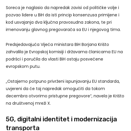
Soreca je naglasio da napredak zavisi od političke volje i
pozvao lidere u BiH da isti princip konsenzusa primijene i
kod usvajanja dva ključna pravosudna zakona, te pri
imenovanju glavnog pregovarača sa EU i njegovog tima.
Predsjedavajuća Vijeća ministara BiH Borjana Krišto
zahvalila je Evropskoj komisiji i državama članicama EU na
podršci i poručila da vlasti BiH ostaju posvećene
evropskom putu.
„Ostajemo potpuno privrženi ispunjavanju EU standarda,
uvjereni da će taj napredak omogućiti da tokom
decembra otvorimo pristupne pregovore“, navela je Krišto
na društvenoj mreži X.
5G, digitalni identitet i modernizacija
transporta