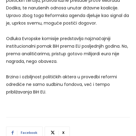
političkih tenzija, pravosnažne presude protiv Milorada
Dodika, te narušenih odnosa unutar državne koalicije.
Upravo zbog toga Reformska agenda djeluje kao signal da
je, uprkos svemu, moguće postići dogovor.
Odluka Evropske komisije predstavlja najznačajniji
institucionalni pomak BiH prema EU posljednjih godina. No,
prema analitičarima, pristup gotovo milijardi eura nije
nagrada, nego obaveza.
Brzina i ozbiljnost političkih aktera u provedbi reformi
odrediće ne samo sudbinu fondova, već i tempo
približavanja BiH EU.
Facebook
X