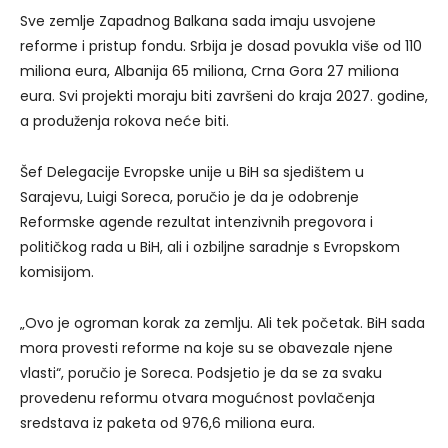
Sve zemlje Zapadnog Balkana sada imaju usvojene
reforme i pristup fondu. Srbija je dosad povukla više od 110
miliona eura, Albanija 65 miliona, Crna Gora 27 miliona
eura. Svi projekti moraju biti završeni do kraja 2027. godine,
a produženja rokova neće biti.
Šef Delegacije Evropske unije u BiH sa sjedištem u
Sarajevu, Luigi Soreca, poručio je da je odobrenje
Reformske agende rezultat intenzivnih pregovora i
političkog rada u BiH, ali i ozbiljne saradnje s Evropskom
komisijom.
„Ovo je ogroman korak za zemlju. Ali tek početak. BiH sada
mora provesti reforme na koje su se obavezale njene
vlasti“, poručio je Soreca. Podsjetio je da se za svaku
provedenu reformu otvara mogućnost povlačenja
sredstava iz paketa od 976,6 miliona eura.