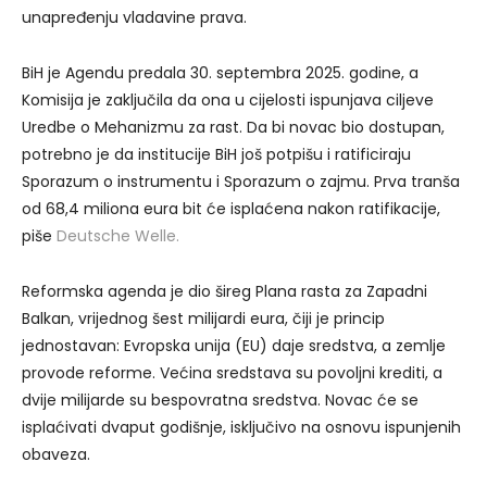
unapređenju vladavine prava.
BiH je Agendu predala 30. septembra 2025. godine, a
Komisija je zaključila da ona u cijelosti ispunjava ciljeve
Uredbe o Mehanizmu za rast. Da bi novac bio dostupan,
potrebno je da institucije BiH još potpišu i ratificiraju
Sporazum o instrumentu i Sporazum o zajmu. Prva tranša
od 68,4 miliona eura bit će isplaćena nakon ratifikacije,
piše
Deutsche Welle.
Reformska agenda je dio šireg Plana rasta za Zapadni
Balkan, vrijednog šest milijardi eura, čiji je princip
jednostavan: Evropska unija (EU) daje sredstva, a zemlje
provode reforme. Većina sredstava su povoljni krediti, a
dvije milijarde su bespovratna sredstva. Novac će se
isplaćivati dvaput godišnje, isključivo na osnovu ispunjenih
obaveza.