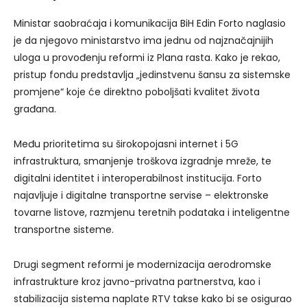
Ministar saobraćaja i komunikacija BiH Edin Forto naglasio
je da njegovo ministarstvo ima jednu od najznačajnijih
uloga u provođenju reformi iz Plana rasta. Kako je rekao,
pristup fondu predstavlja „jedinstvenu šansu za sistemske
promjene“ koje će direktno poboljšati kvalitet života
građana.
Među prioritetima su širokopojasni internet i 5G
infrastruktura, smanjenje troškova izgradnje mreže, te
digitalni identitet i interoperabilnost institucija. Forto
najavljuje i digitalne transportne servise – elektronske
tovarne listove, razmjenu teretnih podataka i inteligentne
transportne sisteme.
Drugi segment reformi je modernizacija aerodromske
infrastrukture kroz javno-privatna partnerstva, kao i
stabilizacija sistema naplate RTV takse kako bi se osigurao