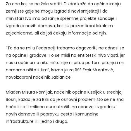
Za one koji se ne žele vratiti, Dizdar kaže da općine imaju
zemljište gdje se mogu izgraditi novi smještaji i da
ministarstvo ima od ranije spremne projekte sanacije i
izgradnje novih domova, koji su prezentirani lokalnim
zajednicama, ali da još čekaju informacije od njih.
“To da se mi u Federaciji trebamo dogovoriti, ne odnosi se
na općine i gradove. To se misli na entitetski nivo vlasti, jer
nas u općinama niko ništa nije ni pitao po tom pitanju i mi
nemamo ništa s tim”, kazao je za RSE Emir Muratović,
novoizabrani načelnik Jablanice.
Mladen Mišura Ramljak, načelnik općine Kiseljak u srednjoj
Bosni, kazao je za RSE da je osnovni problem što se ne zna
hoće li se 11 miliona eura utrošiti na obnovu i izgradnju
novih domova ili popravku cesta i komunalne
infrastrukture ili i jedno i drugo.