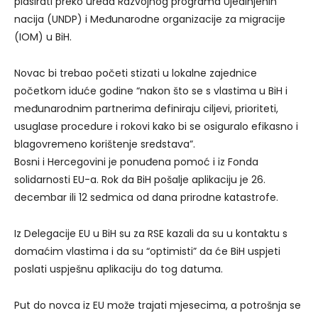
plasirati preko ureda Razvojnog programa Ujedinjenih
nacija (UNDP) i Međunarodne organizacije za migracije
(IOM) u BiH.
Novac bi trebao početi stizati u lokalne zajednice
početkom iduće godine “nakon što se s vlastima u BiH i
međunarodnim partnerima definiraju ciljevi, prioriteti,
usuglase procedure i rokovi kako bi se osiguralo efikasno i
blagovremeno korištenje sredstava”.
Bosni i Hercegovini je ponuđena pomoć i iz Fonda
solidarnosti EU-a. Rok da BiH pošalje aplikaciju je 26.
decembar ili 12 sedmica od dana prirodne katastrofe.
Iz Delegacije EU u BiH su za RSE kazali da su u kontaktu s
domaćim vlastima i da su “optimisti” da će BiH uspjeti
poslati uspješnu aplikaciju do tog datuma.
Put do novca iz EU može trajati mjesecima, a potrošnja se