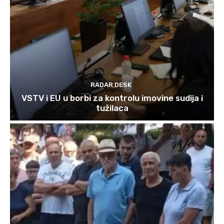
RADAR DESK
VSTV i EU u borbi za kontrolu imovine sudija i
tužilaca