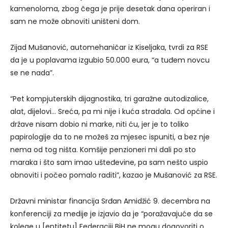
kamenoloma, zbog čega je prije desetak dana operiran i
sam ne može obnoviti uništeni dom.
Zijad Mušanović, automehaničar iz Kiseljaka, tvrdi za RSE
da je u poplavama izgubio 50.000 eura, “a tuđem novcu
se ne nada”.
“Pet kompjuterskih dijagnostika, tri garažne autodizalice,
alat, dijelovi… Sreća, pa mi nije i kuća stradala. Od općine i
države nisam dobio ni marke, niti ću, jer je to toliko
papirologije da to ne možeš za mjesec ispuniti, a bez nje
nema od tog ništa. Komšije penzioneri mi dali po sto
maraka i što sam imao ušteđevine, pa sam nešto uspio
obnoviti i počeo pomalo raditi”, kazao je Mušanović za RSE.
Državni ministar financija Srđan Amidžić 9. decembra na
konferenciji za medije je izjavio da je “poražavajuće da se
kolege u [entitetu] Federaciji BiH ne mogu dogovoriti o