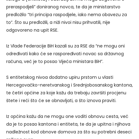
preraspodjeli” doniranog novca, te da je ministarstvo
predložilo “tri principa raspodjele, iako nema obavezu za
to”. Što su predložili, a niži nivoi nisu prihvatili, nije
odgovoreno na upit RSE.
Iz Vlade Federacije BiH kazali su za RSE da “ne mogu oni
određivati kako će se raspoređivati novac sa državnog
računa, već je to posao Vijeća ministara BiH”.
S entitetskog nivoa dodatno upiru prstom u vlasti
Hercegovačko-neretvanskog i Srednjobosanskog kantona,
te četiri općine za koje kažu da trebaju završiti procjenu
štete i reći što će se obnavljati, a što iznova praviti.
Iz općina kažu da ne mogu one voditi obnovu cesta, već
da je to posao kantona i entiteta, te da je upitna i njihova
nadležnost kod obnove domova za što su potrebni deseci