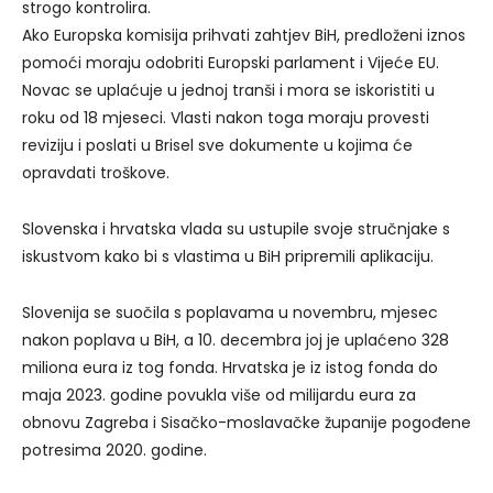
strogo kontrolira.
Ako Europska komisija prihvati zahtjev BiH, predloženi iznos
pomoći moraju odobriti Europski parlament i Vijeće EU.
Novac se uplaćuje u jednoj tranši i mora se iskoristiti u
roku od 18 mjeseci. Vlasti nakon toga moraju provesti
reviziju i poslati u Brisel sve dokumente u kojima će
opravdati troškove.
Slovenska i hrvatska vlada su ustupile svoje stručnjake s
iskustvom kako bi s vlastima u BiH pripremili aplikaciju.
Slovenija se suočila s poplavama u novembru, mjesec
nakon poplava u BiH, a 10. decembra joj je uplaćeno 328
miliona eura iz tog fonda. Hrvatska je iz istog fonda do
maja 2023. godine povukla više od milijardu eura za
obnovu Zagreba i Sisačko-moslavačke županije pogođene
potresima 2020. godine.