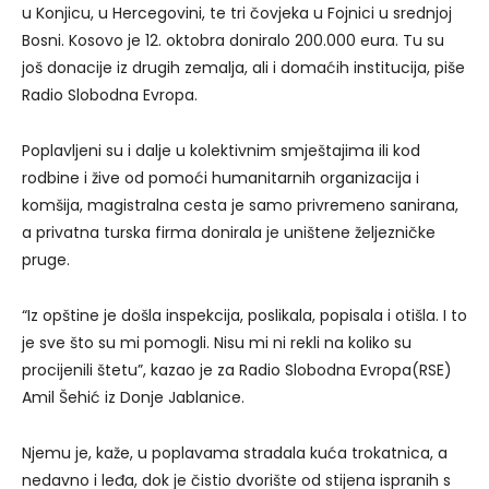
u Konjicu, u Hercegovini, te tri čovjeka u Fojnici u srednjoj
Bosni. Kosovo je 12. oktobra doniralo 200.000 eura. Tu su
još donacije iz drugih zemalja, ali i domaćih institucija, piše
Radio Slobodna Evropa.
Poplavljeni su i dalje u kolektivnim smještajima ili kod
rodbine i žive od pomoći humanitarnih organizacija i
komšija, magistralna cesta je samo privremeno sanirana,
a privatna turska firma donirala je uništene željezničke
pruge.
“Iz opštine je došla inspekcija, poslikala, popisala i otišla. I to
je sve što su mi pomogli. Nisu mi ni rekli na koliko su
procijenili štetu”, kazao je za Radio Slobodna Evropa(RSE)
Amil Šehić iz Donje Jablanice.
Njemu je, kaže, u poplavama stradala kuća trokatnica, a
nedavno i leđa, dok je čistio dvorište od stijena ispranih s