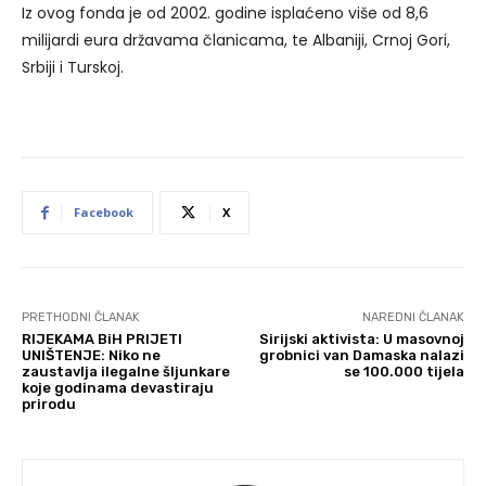
Iz ovog fonda je od 2002. godine isplaćeno više od 8,6
milijardi eura državama članicama, te Albaniji, Crnoj Gori,
Srbiji i Turskoj.
Facebook
X
PRETHODNI ČLANAK
NAREDNI ČLANAK
RIJEKAMA BiH PRIJETI
Sirijski aktivista: U masovnoj
UNIŠTENJE: Niko ne
grobnici van Damaska nalazi
zaustavlja ilegalne šljunkare
se 100.000 tijela
koje godinama devastiraju
prirodu