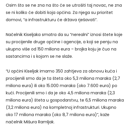
Osim što se ne zna na što će se utrošiti taj novac, ne zna
se ni koliko će dobiti koja općina. Za njega su prioritet
domovi, “a infrastrukturu će država rješavati”.
Načelnik Kiseljaka smatra da su “nerealni” iznosi štete koje
su procijenile druge općine i agencije, a koji se penju na
ukupno više od 150 miliona eura – brojka koju je čuo na
sastancima i s kojom se ne slaže.
“U općini Kiseljak imamo 350 zahtjeva za obnovu kuća i
procijenili smo da je ta šteta oko 5,3 miliona maraka (2,7
miliona eura) ili oko 15.000 maraka (oko 7.600 eura) po
kući. Procijenili smo i da je oko 4,5 miliona maraka (2,3
miliona eura) šteta u gospodarstvu, te 6,5 miliona maraka
(3,2 miliona eura) na kompletnoj infrastrukturi. Ukupno
oko 17 miliona maraka (oko 8,7 miliona eura)”, kaže
načelnik Mišura Ramljak.