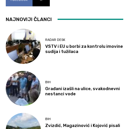
NAJNOVIJI ČLANCI
RADAR DESK
VSTV i EU u borbi za kontrolu imovine
sudija i tužilaca
BIH
Građani izašli na ulice, svakodnevni
nestanci vode
BIH
Zvizdić, Magazinović i Kojović pisali