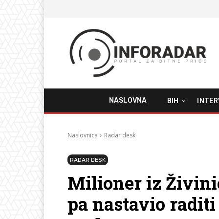
NASLOVNA
BIH
INTER
Naslovnica
Radar desk
RADAR DESK
Milioner iz Živin
pa nastavio radit