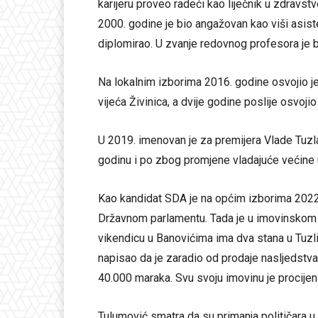
karijeru proveo radeći kao liječnik u zdravstv
2000. godine je bio angažovan kao viši asiste
diplomirao. U zvanje redovnog profesora je b
Na lokalnim izborima 2016. godine osvojio 
vijeća Živinica, a dvije godine poslije osvoj
U 2019. imenovan je za premijera Vlade Tuzl
godinu i po zbog promjene vladajuće većine 
Kao kandidat SDA je na općim izborima 2022.
Državnom parlamentu. Tada je u imovinskom 
vikendicu u Banovićima ima dva stana u Tuzli
napisao da je zaradio od prodaje nasljedstva.
40.000 maraka. Svu svoju imovinu je procijen
Tulumović smatra da su primanja političara u