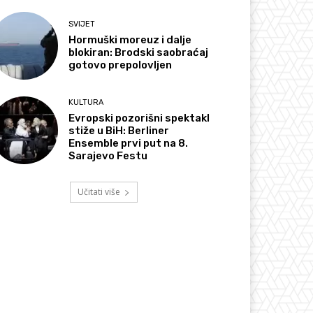
SVIJET
Hormuški moreuz i dalje
blokiran: Brodski saobraćaj
gotovo prepolovljen
KULTURA
Evropski pozorišni spektakl
stiže u BiH: Berliner
Ensemble prvi put na 8.
Sarajevo Festu
Učitati više