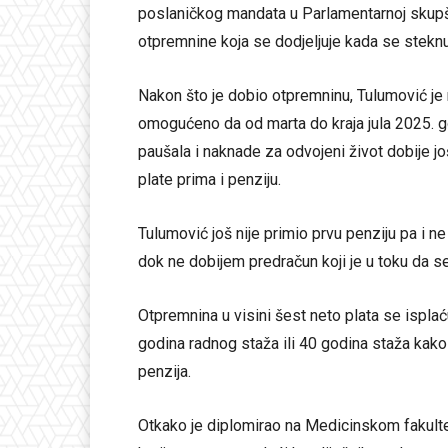
poslaničkog mandata u Parlamentarnoj skupš
otpremnine koja se dodjeljuje kada se steknu
Nakon što je dobio otpremninu, Tulumović je 
omogućeno da od marta do kraja jula 2025. go
paušala i naknade za odvojeni život dobije
plate prima i penziju.
Tulumović još nije primio prvu penziju pa i n
dok ne dobijem predračun koji je u toku da se
Otpremnina u visini šest neto plata se ispla
godina radnog staža ili 40 godina staža kak
penzija.
Otkako je diplomirao na Medicinskom fakultet