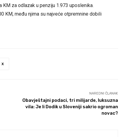
a KM za odlazak u penziju 1.973 uposlenika.
800 KM, među njima su najveće otpremnine dobili
X
NAREDNI ČLANAK
Obavještajni podaci, tri milijarde, luksuzna
vila: Je li Dodik u Sloveniji sakrio ogroman
novac?