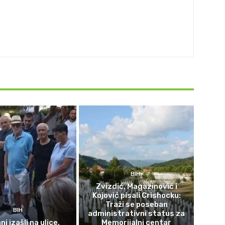
BIH
Zvizdić, Magazinović i
Kojović pisali Crishocku:
Traži se poseban
BIH
administrativni status za
i izašli na ulice,
Memorijalni centar