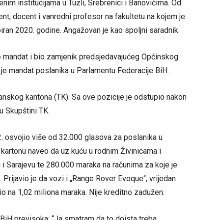
enim institucijama u Tuzli, Srebrenici i Banovićima. Od
nt, docent i vanredni profesor na fakultetu na kojem je
iran 2020. godine. Angažovan je kao spoljni saradnik.
je mandat i bio zamjenik predsjedavajućeg Općinskog
io je mandat poslanika u Parlamentu Federacije BiH.
anskog kantona (TK). Sa ove pozicije je odstupio nakon
u Skupštini TK.
 osvojio više od 32.000 glasova za poslanika u
kartonu naveo da uz kuću u rodnim Živinicama i
 i Sarajevu te 280.000 maraka na računima za koje je
 Prijavio je da vozi i „Range Rover Evoque“, vrijedan
io na 1,02 miliona maraka. Nije kreditno zadužen.
 BiH previsoka: “Ja smatram da to doista treba