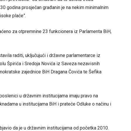
h 30 godina prosječan građanin je na nekim minimalnim
isoke plaće”.
aćeno za otpremnine 23 funkcionera iz Parlamenta BiH,
avila raditi, uključujući i državne parlamentarce iz
lu Špirića i Sredoja Novića iz Saveza nezavisnih
mokratske zajednice BiH Dragana Čovića te Šefika
uposlenici u državnim institucijama imaju pravo na
nadama u institucijama BiH i prateće Odluke o načinu i
objavio da je u državnim institucijama od početka 2010.