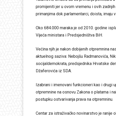
promijeniti jer u ovom vremenu i ovih zadnji
primanjima dok parlamentarci, doista, imaju v
Oko 684.000 maraka je od 2010. godine ispl
Vijeća ministara i Predsjedništva BiH.
Većina njih je nakon dobijenih otpremnina nast
aktuelnog saziva: Nebojšu Radmanovića, Niko
socijaldemokrata, predsjednika Hrvatske de
Džaferovića iz SDA.
Izabrani i imenovani funkcioneri kao i drugi 
otpremnine na osnovu Zakona o platama i nak
postupku ostvarivanja prava na otpremninu.
Centar za istraživačko novinarstvo je ranije 