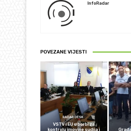
InfoRadar
POVEZANE VIJESTI
RADAR DESK
VSTV i EU u borbi za
kontrolu imovine sudija i
Građan