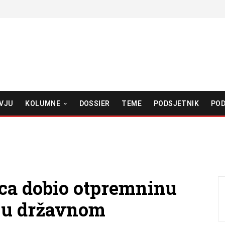
VJU
KOLUMNE
DOSSIER
TEME
PODSJETNIK
POD
ica dobio otpremninu
i u državnom