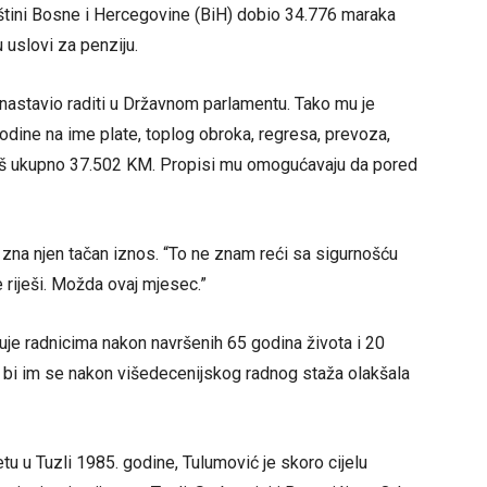
tini Bosne i Hercegovine (BiH) dobio 34.776 maraka
 uslovi za penziju.
nastavio raditi u Državnom parlamentu. Tako mu je
dine na ime plate, toplog obroka, regresa, prevoza,
 još ukupno 37.502 KM. Propisi mu omogućavaju da pored
e zna njen tačan iznos. “To ne znam reći sa sigurnošću
 riješi. Možda ovaj mjesec.”
ćuje radnicima nakon navršenih 65 godina života i 20
o bi im se nakon višedecenijskog radnog staža olakšala
u u Tuzli 1985. godine, Tulumović je skoro cijelu