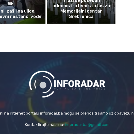
Traži se poseban
BIH
administrativni status za
i izašli na ulice,
Memorijalni centar
evni nestanci vode
Srebrenica
eni na internet portalu inforadar.ba mogu se prenositi samo uz obavezu 
Kontaktirajte nas: na:
inforadar.ba@gmail.com