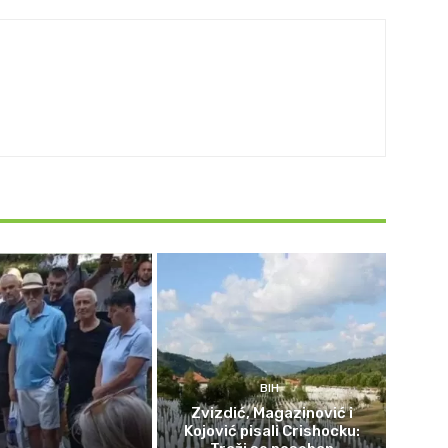
BIH
Zvizdić, Magazinović i
Kojović pisali Crishocku: