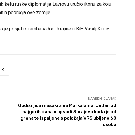
ik šefu ruske diplomatije Lavrovu uručio ikonu za koju
anih područja ove zemlje.
e posjetio i ambasador Ukrajine u BiH Vasilj Kirilič.
X
NAREDNI ČLANAK
Godišnjica masakra na Markalama: Jedan od
najgorih dana u opsadi Sarajeva kada je od
granate ispaljene s položaja VRS ubijeno 68
osoba