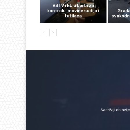
VSTV i EU u borbi za
kontrolu imovine sudija i
Građan
tužilaca
svakodn
Sadržaji objavlj