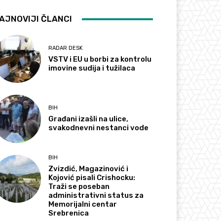
AJNOVIJI ČLANCI
RADAR DESK
VSTV i EU u borbi za kontrolu
imovine sudija i tužilaca
BIH
Građani izašli na ulice,
svakodnevni nestanci vode
BIH
Zvizdić, Magazinović i
Kojović pisali Crishocku:
Traži se poseban
administrativni status za
Memorijalni centar
Srebrenica