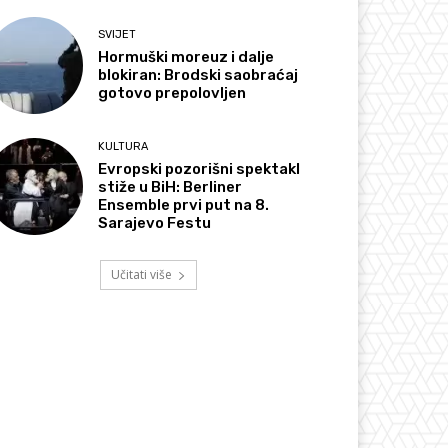
SVIJET
Hormuški moreuz i dalje
blokiran: Brodski saobraćaj
gotovo prepolovljen
KULTURA
Evropski pozorišni spektakl
stiže u BiH: Berliner
Ensemble prvi put na 8.
Sarajevo Festu
Učitati više