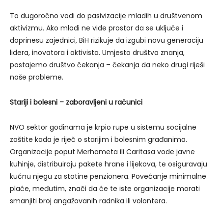
To dugoročno vodi do pasivizacije mladih u društvenom
aktivizmu. Ako mladi ne vide prostor da se uključe i
doprinesu zajednici, BiH rizikuje da izgubi novu generaciju
lidera, inovatora i aktivista. Umjesto društva znanja,
postajemo društvo čekanja – čekanja da neko drugi riješi
naše probleme.
Stariji i bolesni – zaboravljeni u računici
NVO sektor godinama je krpio rupe u sistemu socijalne
zaštite kada je riječ o starijim i bolesnim građanima.
Organizacije poput Merhameta ili Caritasa vode javne
kuhinje, distribuiraju pakete hrane i lijekova, te osiguravaju
kućnu njegu za stotine penzionera. Povećanje minimalne
plaće, međutim, znači da će te iste organizacije morati
smanjiti broj angažovanih radnika ili volontera.