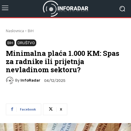
Naslovnica
BiH
BIH
DRUŠTVO
Minimalna plaća 1.000 KM: Spas
za radnike ili prijetnja
nevladinom sektoru?
By
InfoRadar
04/12/2025
Facebook
X