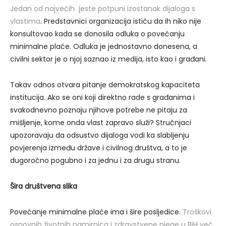
Jedan od najvećih jeste potpuni izostanak dijaloga s
vlastima
. Predstavnici organizacija ističu da ih niko nije
konsultovao kada se donosila odluka o povećanju
minimalne plaće. Odluka je jednostavno donesena, a
civilni sektor je o njoj saznao iz medija, isto kao i građani.
Takav odnos otvara pitanje demokratskog kapaciteta
institucija. Ako se oni koji direktno rade s građanima i
svakodnevno poznaju njihove potrebe ne pitaju za
mišljenje, kome onda vlast zapravo služi? Stručnjaci
upozoravaju da odsustvo dijaloga vodi ka slabljenju
povjerenja između države i civilnog društva, a to je
dugoročno pogubno i za jednu i za drugu stranu.
Šira društvena slika
Povećanje minimalne plaće ima i šire posljedice.
Troškovi
osnovnih životnih namirnica i zdravstvene njege u BiH već