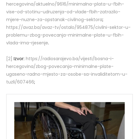
hercegovina/aktuelno/9616/minimalna-plata-u-fbih-
vise-od-stotinu-udruzenja-od-vlade-fbih-zatrazilo-
mjere-nuzne-za-opstanak-civilnog-sektora
;
https://avaz.ba/avaz-tv/ostalo/954875/civilni-sektor-u-
problemu-zbog-povecanja-minimalne-plate-u-fbih-
vlada-ima-rjesenje
.
[2]
Izvor:
https://radiosarajevo.ba/vijesti/bosna-i-
hercegovina/zbog-povecanja-minimalne-plate-
ugaseno-radno-mjesto-za-osobe-sa-invaliditetom-u-
tuzli/607466
;