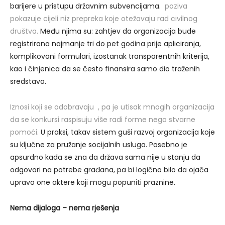
barijere u pristupu državnim subvencijama.
poziva
pokazuje cijeli niz prepreka koje otežavaju rad civilnog
društva.
Među njima su: zahtjev da organizacija bude
registrirana najmanje tri do pet godina prije apliciranja,
komplikovani formulari, izostanak transparentnih kriterija,
kao i činjenica da se često finansira samo dio traženih
sredstava.
Iznosi koji se odobravaju , pa je utisak mnogih organizacija
da se konkursi raspisuju više radi forme nego stvarne
pomoći.
U praksi, takav sistem guši razvoj organizacija koje
su ključne za pružanje socijalnih usluga. Posebno je
apsurdno kada se zna da država sama nije u stanju da
odgovori na potrebe građana, pa bi logično bilo da ojača
upravo one aktere koji mogu popuniti praznine.
Nema dijaloga – nema rješenja