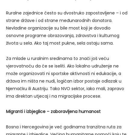
Ruralne zajednice često su dvostruko zapostavljene – i od
strane države i od strane međunarodnih donatora.
Nevladine organizacije su bile most koji je dovodio
osnovne programe obrazovanja, zdravstva i kulturnog
života u sela. Ako taj most pukne, sela ostaju sama.
Za mlade u ruralnim sredinama to znači još veću
vjerovatnoću da će se iseliti. Ako lokalno udruženje ne
može organizovati ni sportske aktivnosti ni edukacije, a
država im ništa ne nudi, logičan izbor postaje odlazak u
Njemačku ili Austriju. Tako NVO sektor, iako mali, zapravo
ima direktan utjecaj i na migracijske procese.
Migranti i izbjeglice – zaboravljena humanost
Bosna i Hercegovina je već godinama tranzitna ruta za
migrante i izbjeglice. Većina humanitarne pomoći koju te