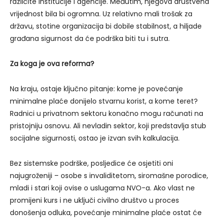
različite institucije i agencije. Međutim, njegova društvena
vrijednost bila bi ogromna. Uz relativno mali trošak za
državu, stotine organizacija bi dobile stabilnost, a hiljade
građana sigurnost da će podrška biti tu i sutra.
Za koga je ova reforma?
Na kraju, ostaje ključno pitanje: kome je povećanje
minimalne plaće donijelo stvarnu korist, a kome teret?
Radnici u privatnom sektoru konačno mogu računati na
pristojniju osnovu. Ali nevladin sektor, koji predstavlja stub
socijalne sigurnosti, ostao je izvan svih kalkulacija.
Bez sistemske podrške, posljedice će osjetiti oni
najugroženiji – osobe s invaliditetom, siromašne porodice,
mladi i stari koji ovise o uslugama NVO-a. Ako vlast ne
promijeni kurs i ne uključi civilno društvo u proces
donošenja odluka, povećanje minimalne plaće ostat će