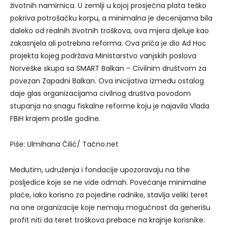
životnih namirnica. U zemlji u kojoj prosječna plata teško
pokriva potrošačku korpu, a minimalna je decenijama bila
daleko od realnih životnih troškova, ova mjera djeluje kao
zakasnjela ali potrebna reforma. Ova priča je dio Ad Hoc
projekta kojeg podržava Ministarstvo vanjskih poslova
Norveške skupa sa SMART Balkan – Civilnim društvom za
povezan Zapadni Balkan. Ova inicijativa između ostalog
daje glas organizacijama civilnog društva povodom
stupanja na snagu fiskalne reforme koju je najavila Vlada
FBiH krajem prošle godine.
Piše: Ulmihana Čilić/ Tačno.net
Međutim, udruženja i fondacije upozoravaju na tihe
posljedice koje se ne vide odmah. Povećanje minimalne
plaće, iako korisno za pojedine radnike, stavlja veliki teret
na one organizacije koje nemaju mogućnost da generišu
profit niti da teret troškova prebace na krajnje korisnike.