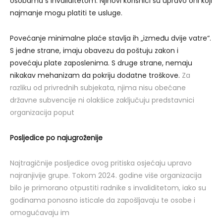
osobama s invaliditetom. Njihovi korisnici su upravo oni koji
najmanje mogu platiti te usluge.
Povećanje minimalne plaće stavlja ih „između dvije vatre“.
S jedne strane, imaju obavezu da poštuju zakon i
povećaju plate zaposlenima. S druge strane, nemaju
nikakav mehanizam da pokriju dodatne troškove.
Za
razliku od privrednih subjekata, njima nisu obećane
državne subvencije ni olakšice zaključuju predstavnici
organizacija poput
Posljedice po najugroženije
Najtragičnije posljedice ovog pritiska osjećaju upravo
najranjivije grupe. Tokom 2024. godine više organizacija
bilo je primorano otpustiti radnike s invaliditetom, iako su
godinama ponosno isticale da zapošljavaju te osobe i
omogućavaju im