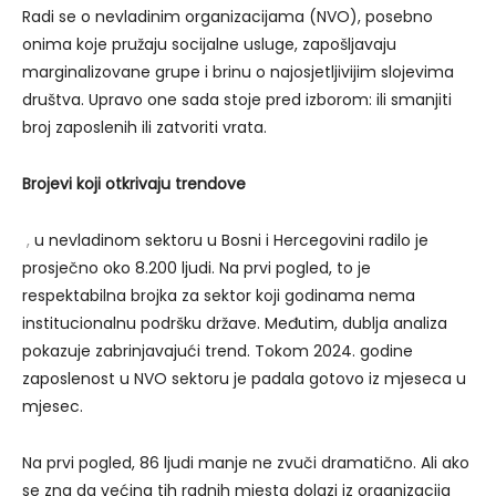
Radi se o nevladinim organizacijama (NVO), posebno
onima koje pružaju socijalne usluge, zapošljavaju
marginalizovane grupe i brinu o najosjetljivijim slojevima
društva. Upravo one sada stoje pred izborom: ili smanjiti
broj zaposlenih ili zatvoriti vrata.
Brojevi koji otkrivaju trendove
,
u nevladinom sektoru u Bosni i Hercegovini radilo je
prosječno oko 8.200 ljudi. Na prvi pogled, to je
respektabilna brojka za sektor koji godinama nema
institucionalnu podršku države. Međutim, dublja analiza
pokazuje zabrinjavajući trend. Tokom 2024. godine
zaposlenost u NVO sektoru je padala gotovo iz mjeseca u
mjesec.
Na prvi pogled, 86 ljudi manje ne zvuči dramatično. Ali ako
se zna da većina tih radnih mjesta dolazi iz organizacija