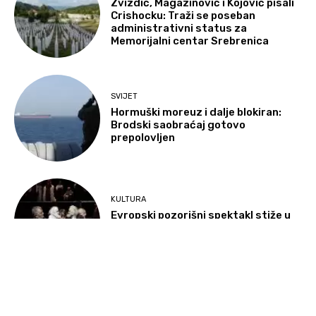
Zvizdić, Magazinović i Kojović pisali
Crishocku: Traži se poseban
administrativni status za
Memorijalni centar Srebrenica
SVIJET
Hormuški moreuz i dalje blokiran:
Brodski saobraćaj gotovo
prepolovljen
KULTURA
Evropski pozorišni spektakl stiže u
BiH: Berliner Ensemble prvi put na 8.
Sarajevo Festu
Učitati više