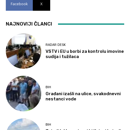
Facebook
X
NAJNOVIJI ČLANCI
RADAR DESK
VSTV i EU u borbi za kontrolu imovine
sudija i tužilaca
BIH
Građani izašli na ulice, svakodnevni
nestanci vode
BIH