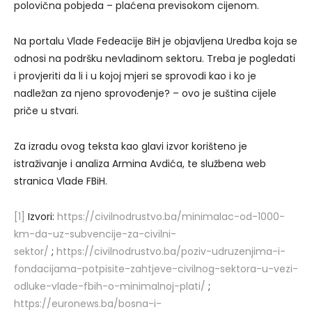
polovična pobjeda – plaćena previsokom cijenom.
Na portalu Vlade Fedeacije BiH je objavljena Uredba koja se
odnosi na podršku nevladinom sektoru. Treba je pogledati
i provjeriti da li i u kojoj mjeri se sprovodi kao i ko je
nadležan za njeno sprovođenje? – ovo je suština cijele
priče u stvari.
Za izradu ovog teksta kao glavi izvor korišteno je
istraživanje i analiza Armina Avdića, te službena web
stranica Vlade FBiH.
[1]
Izvori:
https://civilnodrustvo.ba/minimalac-od-1000-
km-da-uz-subvencije-za-civilni-
sektor/
;
https://civilnodrustvo.ba/poziv-udruzenjima-i-
fondacijama-potpisite-zahtjeve-civilnog-sektora-u-vezi-
odluke-vlade-fbih-o-minimalnoj-plati/
;
https://euronews.ba/bosna-i-