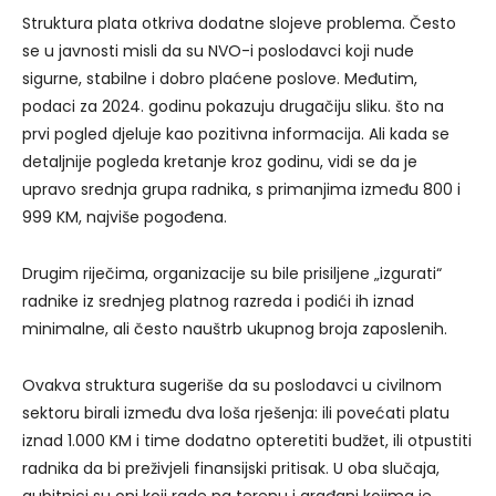
Struktura plata otkriva dodatne slojeve problema. Često
se u javnosti misli da su NVO-i poslodavci koji nude
sigurne, stabilne i dobro plaćene poslove. Međutim,
podaci za 2024. godinu pokazuju drugačiju sliku. što na
prvi pogled djeluje kao pozitivna informacija. Ali kada se
detaljnije pogleda kretanje kroz godinu, vidi se da je
upravo srednja grupa radnika, s primanjima između 800 i
999 KM, najviše pogođena.
Drugim riječima, organizacije su bile prisiljene „izgurati“
radnike iz srednjeg platnog razreda i podići ih iznad
minimalne, ali često nauštrb ukupnog broja zaposlenih.
Ovakva struktura sugeriše da su poslodavci u civilnom
sektoru birali između dva loša rješenja: ili povećati platu
iznad 1.000 KM i time dodatno opteretiti budžet, ili otpustiti
radnika da bi preživjeli finansijski pritisak. U oba slučaja,
gubitnici su oni koji rade na terenu i građani kojima je