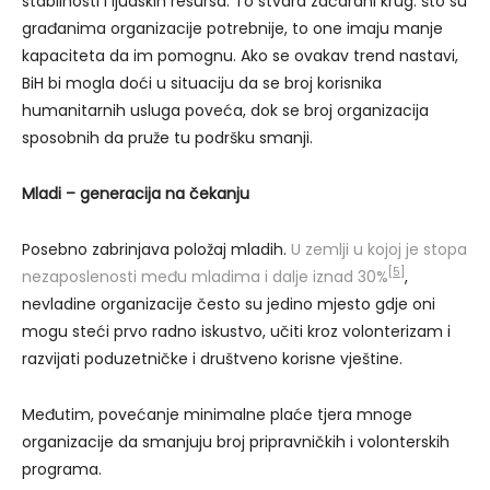
stabilnosti i ljudskih resursa. To stvara začarani krug: što su
građanima organizacije potrebnije, to one imaju manje
kapaciteta da im pomognu. Ako se ovakav trend nastavi,
BiH bi mogla doći u situaciju da se broj korisnika
humanitarnih usluga poveća, dok se broj organizacija
sposobnih da pruže tu podršku smanji.
Mladi – generacija na čekanju
Posebno zabrinjava položaj mladih.
U zemlji u kojoj je stopa
[5]
nezaposlenosti među mladima i dalje iznad 30%
,
nevladine organizacije često su jedino mjesto gdje oni
mogu steći prvo radno iskustvo, učiti kroz volonterizam i
razvijati poduzetničke i društveno korisne vještine.
Međutim, povećanje minimalne plaće tjera mnoge
organizacije da smanjuju broj pripravničkih i volonterskih
programa.