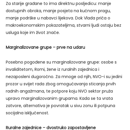
Za starije građane to ima direktnu posljedicu: manje
dostupnih obroka, manje posjeta na kućnom pragu,
manje podrške u nabavci lijekova. Dok Vlada priča o
makroekonomskim pokazateljima, stvarni ljudi ostaju bez
usluga koje im život znače.
Marginalizovane grupe – prve na udaru
Posebno pogođene su marginalizovane grupe: osobe s
invaliditetom, Romi, žene iz ruralnih zajednica i
nezaposleni dugoročno. Za mnoge od njih, NVO-i su jedini
prozor u svijet rada zbog omogućavanja sticanja prvih
radnih angažmana, te potpore koju NVO sektor pruža
upravo marginalizovanim grupama. Kada se ta vrata
zatvore, alternativa je povratak u sivu zonu ili potpuna
socijalna isključenost.
Ruralne zajednice – dvostruko zapostavljene