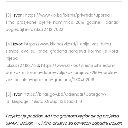
[3]
Izvor :
https://www.klix.ba/biznis/privreda/uporedili-
smo-prosjecne-cijene-namirnica-2019-godine-i-danas-
pogledajte-razliku/241217032
[4]
Izvor:
https://www.klix.ba/vijesti/i-dalje-vas-brinu-
sitnice-ovo-su-price-gradana-sarajeva-kojima-je-kora-
hljeba-
luksuz/241227126
;
https://www.klix.ba/vijesti/bih/jedan-
dan-u-restoranu-dobre-volje-u-sarajevu-250-obroka-
za-socijalno-ugrozene-gradjane/230402016
[5]
Izvor:
https://bhas.gov.ba/Calendar/Category?
id=13&page=4&statGroup=13&tabId=0
Projekat je podržan Ad Hoc grantom regionalnog projekta
SMART Balkan – Civilno društvo za povezan Zapadni Balkan