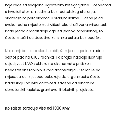
koje rade sa socijalno ugroženim kategorijama – osobama
s invaliditetom, mladima bez roditeljskog staranja,
siromašnim porodicama ili starijim licima – jasno je da
svako radno mjesto nosi višestruku društvenu vrijednost.
Kada jedna organizacija otpusti jednog zaposlenog, to
često znači i da desetine korisnika ostaju bez podrške.
Najmanji broj zaposlenih zabilježen je u . godine
, kada je
sektor pao na 8.103 radnika. Ta brojka najbolje ilustruje
osjetljivost NVO sektora na ekonomske pritiske i
nedostatak stabilnih izvora finansiranja. Oscilacije od
mjeseca do mjeseca pokazuju da organizacije često
balansiraju na ivici održivosti, zavisno od dinamike
donatorskih uplata, grantova ili lokalnih projekata.
Ko zaista zarađuje više od 1.000 KM?