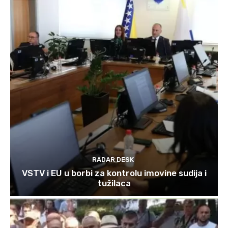
RADAR DESK
VSTV i EU u borbi za kontrolu imovine sudija i
tužilaca