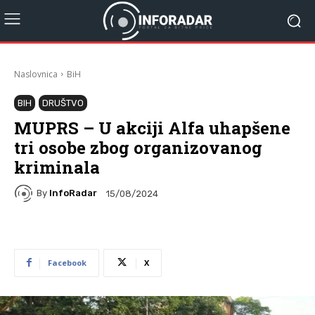
Naslovnica
BiH
BIH
DRUŠTVO
MUPRS – U akciji Alfa uhapšene
tri osobe zbog organizovanog
kriminala
By
InfoRadar
15/08/2024
Facebook
X