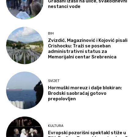
Građani izašli na ulice, svakodnevni
nestanci vode
BIH
Zvizdić, Magazinović i Kojović pisali
Crishocku: Traži se poseban
administrativni status za
Memorijalni centar Srebrenica
SVIJET
Hormuški moreuz i dalje blokiran:
Brodski saobraćaj gotovo
prepolovljen
KULTURA
Evropski pozorišni spektakl stiže u