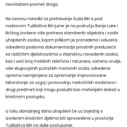
neovlašteni promet droga.
Na osnovu naredbi za pretresanje Suda BiH a pod
nadzorom Tužilaštva BiH jučer je na području Banja Luke i
Brčkog izvršeno više pretresa stambenih objekata i vozila
uhapšenih osoba, kojom prilikom je pronađena i oduzeta
određena poslovna dokumentacija privatnih preduzeća
sa različitim djelatnostima u vlasništvu navedenih osoba,
kao i veći broj mobilnih telefona i računara, vatreno oružje,
više skupocjenih putničkih motornih vozila, određena
oprema namijenjena za opremanje improvizovane
laboratorije za uzgoj i proizvodnju narkotičkih sredstava i
drugi predmeti koji mogu poslužiti kao materijalni dokazi u
krivičnom postupku.
U toku današnjeg dana uhapšeni će uz izvještaj o
izvršenim krivičnim djelima biti sprovedena u prostorije
Tužilaštva BiH na dalje postupanje.