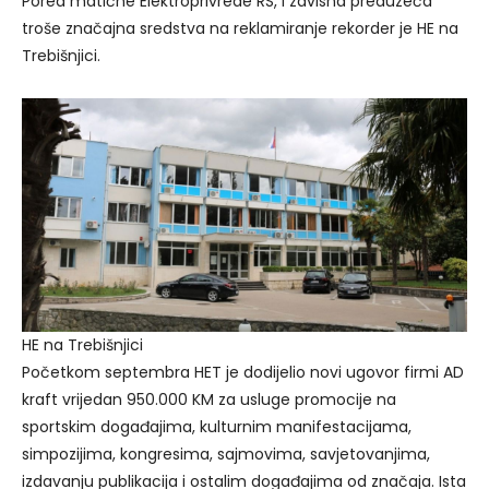
Pored matične Elektroprivrede RS, i zavisna preduzeća
troše značajna sredstva na reklamiranje rekorder je HE na
Trebišnjici.
HE na Trebišnjici
Početkom septembra HET je dodijelio novi ugovor firmi AD
kraft vrijedan 950.000 KM za usluge promocije na
sportskim događajima, kulturnim manifestacijama,
simpozijima, kongresima, sajmovima, savjetovanjima,
izdavanju publikacija i ostalim događajima od značaja. Ista