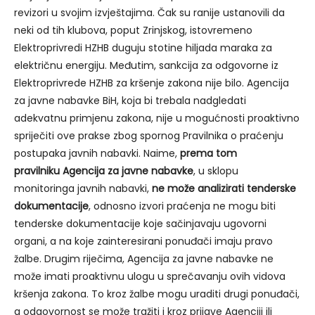
revizori u svojim izvještajima. Čak su ranije ustanovili da
neki od tih klubova, poput Zrinjskog, istovremeno
Elektroprivredi HZHB duguju stotine hiljada maraka za
električnu energiju. Međutim, sankcija za odgovorne iz
Elektroprivrede HZHB za kršenje zakona nije bilo. Agencija
za javne nabavke BiH, koja bi trebala nadgledati
adekvatnu primjenu zakona, nije u mogućnosti proaktivno
spriječiti ove prakse zbog spornog Pravilnika o praćenju
postupaka javnih nabavki. Naime,
prema tom
pravilniku
Agencija za javne nabavke
, u sklopu
monitoringa javnih nabavki,
ne može analizirati tenderske
dokumentacije
, odnosno izvori praćenja ne mogu biti
tenderske dokumentacije koje sačinjavaju ugovorni
organi, a na koje zainteresirani ponuđači imaju pravo
žalbe. Drugim riječima, Agencija za javne nabavke ne
može imati proaktivnu ulogu u sprečavanju ovih vidova
kršenja zakona. To kroz žalbe mogu uraditi drugi ponuđači,
a odgovornost se može tražiti i kroz prijave Agenciji ili