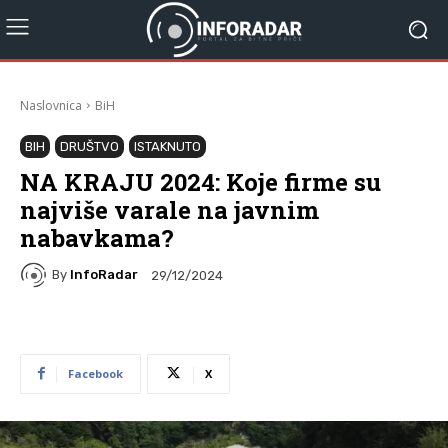
Naslovnica
BiH
BIH
DRUŠTVO
ISTAKNUTO
NA KRAJU 2024: Koje firme su
najviše varale na javnim
nabavkama?
By
InfoRadar
29/12/2024
Facebook
X