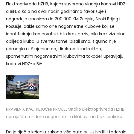
Elektroprivrede HZHB, kojom suvereno vladaju kadrovi HDZ-
a BiH, a koja na ovaj način godinama favorizuje i
nagrađuje iznosima do 200.000 KM Zrinjski, Široki Brijeg i
Posušje, dakle samo one nogometne klubove koji se
identificiraju kao hrvatski, bilo kroz naziv, bilo kroz vizuelna
obilježja kluba. U svemu tome, pisali smo, sigurno nije
odmogla ni činjenica da, direktno ili indirektno,
spomenutim nogometnim klubovima također upravljaju
kadrovi HDZ-a BiH.
PRAVILNIK KAO KLJUČNI PROBLEM
Kako Elektroprivreda HZHB
namješta tendere nogometnim klubovima bez sankcija
Da je riječ o kršenju zakona više puta su ustvrdili i federalni