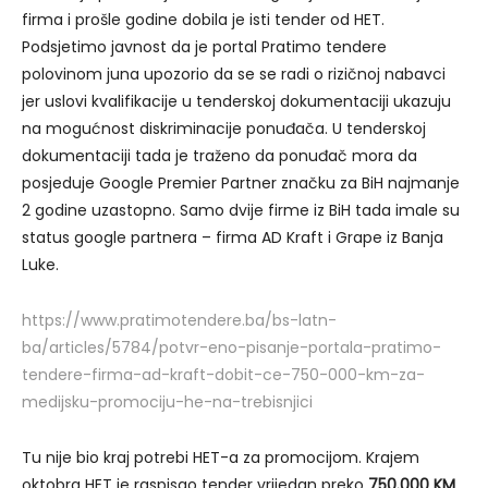
firma i prošle godine dobila je isti tender od HET.
Podsjetimo javnost da je portal Pratimo tendere
polovinom juna upozorio da se se radi o rizičnoj nabavci
jer uslovi kvalifikacije u tenderskoj dokumentaciji ukazuju
na mogućnost diskriminacije ponuđača. U tenderskoj
dokumentaciji tada je traženo da ponuđač mora da
posjeduje Google Premier Partner značku za BiH najmanje
2 godine uzastopno. Samo dvije firme iz BiH tada imale su
status google partnera – firma AD Kraft i Grape iz Banja
Luke.
https://www.pratimotendere.ba/bs-latn-
ba/articles/5784/potvr-eno-pisanje-portala-pratimo-
tendere-firma-ad-kraft-dobit-ce-750-000-km-za-
medijsku-promociju-he-na-trebisnjici
Tu nije bio kraj potrebi HET-a za promocijom. Krajem
oktobra HET je raspisao tender vrijedan preko
750.000 KM
,