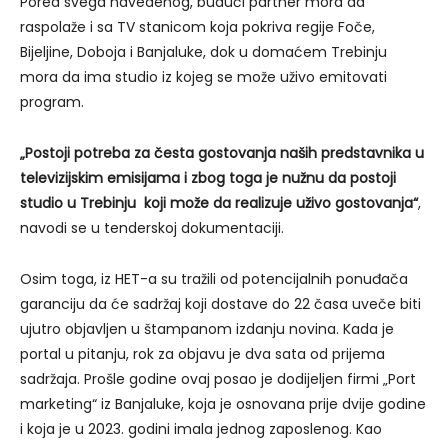
Pored svega navedenog, budući partner mora da
raspolaže i sa TV stanicom koja pokriva regije Foče,
Bijeljine, Doboja i Banjaluke, dok u domaćem Trebinju
mora da ima studio iz kojeg se može uživo emitovati
program.
„Postoji potreba za česta gostovanja naših predstavnika u
televizijskim emisijama i zbog toga je nužnu da postoji
studio u Trebinju koji može da realizuje uživo gostovanja“
,
navodi se u tenderskoj dokumentaciji.
Osim toga, iz HET-a su tražili od potencijalnih ponuđača
garanciju da će sadržaj koji dostave do 22 časa uveče biti
ujutro objavljen u štampanom izdanju novina. Kada je
portal u pitanju, rok za objavu je dva sata od prijema
sadržaja. Prošle godine ovaj posao je dodijeljen firmi „Port
marketing“ iz Banjaluke, koja je osnovana prije dvije godine
i koja je u 2023. godini imala jednog zaposlenog. Kao