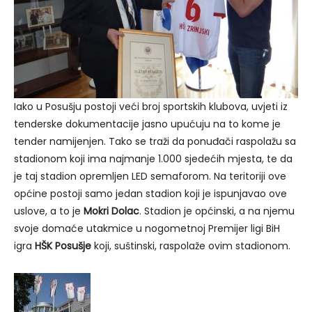
Iako u Posušju postoji veći broj sportskih klubova, uvjeti iz
tenderske dokumentacije jasno upućuju na to kome je
tender namijenjen. Tako se traži da ponuđači raspolažu sa
stadionom koji ima najmanje 1.000 sjedećih mjesta, te da
je taj stadion opremljen LED semaforom. Na teritoriji ove
općine postoji samo jedan stadion koji je ispunjavao ove
uslove, a to je
Mokri Dolac
. Stadion je općinski, a na njemu
svoje domaće utakmice u nogometnoj Premijer ligi BiH
igra
HŠK Posušje
koji, suštinski, raspolaže ovim stadionom.