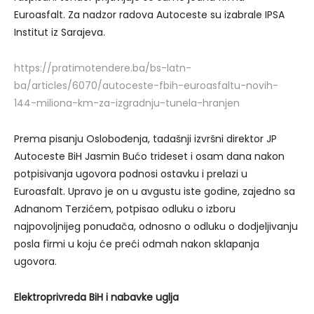
Euroasfalt. Za nadzor radova Autoceste su izabrale IPSA
Institut iz Sarajeva.
https://pratimotendere.ba/bs-latn-
ba/articles/6070/autoceste-fbih-euroasfaltu-novih-
144-miliona-km-za-izgradnju-tunela-hranjen
Prema pisanju Oslobođenja, tadašnji izvršni direktor JP
Autoceste BiH Jasmin Bućo trideset i osam dana nakon
potpisivanja ugovora podnosi ostavku i prelazi u
Euroasfalt. Upravo je on u avgustu iste godine, zajedno sa
Adnanom Terzićem, potpisao odluku o izboru
najpovoljnijeg ponuđača, odnosno o odluku o dodjeljivanju
posla firmi u koju će preći odmah nakon sklapanja
ugovora.
Elektroprivreda BiH i nabavke uglja