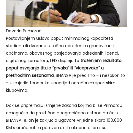
Davorin Primorac
Postavljanjem uslova poput minimalnog kapaciteta
stadiona ili dvorane u tačno određenim gradovima ili
općinama, obaveznog posjedovanja određenih licenci,
digitalnog semafora, LED displeja te
traženjem rezultata
poput osvajanja titule “prvaka” ili “viceprvaka” u
prethodnim sezonama
, BHANSA je precizno – i nezakonito
– usmjerila tender ka unaprijed određenim sportskim
klubovima.
Dok se pripremaju izmjene zakona kojima bi se Primorcu
omogućilo da praktično neograničeno ostane na čelu
BHANSA-e, on je zaključio ugovore vrijedne skoro 100.000
KM s uračunatim porezom, njih ukupno osam, sa