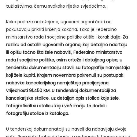
tužilaštvima, čemu svakako rijetko svjedočimo.
Kako prolaze nekažnjeno, ugovorni organi čak i ne
pokušavaju prikriti kršenja Zakona. Tako je Federalno
ministarstvo rada i socijalne politike otišlo i korak dalje.
Za
razliku od ostalih ugovornih organa, koji detaljno nacrtaju
ili opišu tačno šta žele nabaviti, Federalno ministarstvo
rada i socijalne politike, osim crteža i detaljnog opisa, u
tendersku dokumentaciju stavili su fotografije namještaja
koji žele kupiti.
Krajem novembra pokrenuli su postupak
nabavke kancelarijskog namještaja procijenjene
vrijednosti 91.450 KM. U tenderskoj dokumentaciji za
kancelarijske stolice, uz detaljan opis stolica koje žele,
fotografisali su stolicu koju već imaju te dodali i
fotografiju stolice iz kataloga.
U tenderskoj dokumenatciji su naveli da nabavljaju dvoje
sofe. Prva sofa treba da bude „u potpunosti tapacirana sa