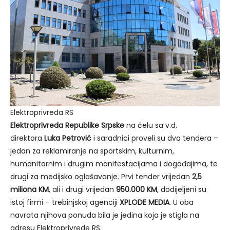
Elektroprivreda RS
Elektroprivreda Republike Srpske
na čelu sa v.d.
direktora
Luka Petrović
i saradnici proveli su dva tendera –
jedan za reklamiranje na sportskim, kulturnim,
humanitarnim i drugim manifestacijama i događajima, te
drugi za medijsko oglašavanje. Prvi tender vrijedan
2,5
miliona KM
, ali i drugi vrijedan
950.000 KM
, dodijeljeni su
istoj firmi – trebinjskoj agenciji
XPLODE MEDIA
. U oba
navrata njihova ponuda bila je jedina koja je stigla na
adresu Elektroprivrede RS.