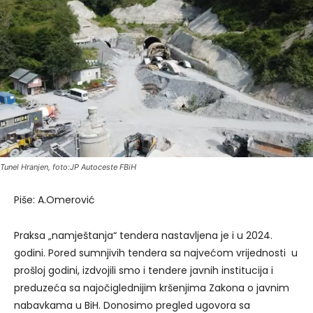
Tunel Hranjen, foto:JP Autoceste FBiH
Piše: A.Omerović
Praksa „namještanja“ tendera nastavljena je i u 2024.
godini. Pored sumnjivih tendera sa najvećom vrijednosti u
prošloj godini, izdvojili smo i tendere javnih institucija i
preduzeća sa najočiglednijim kršenjima Zakona o javnim
nabavkama u BiH. Donosimo pregled ugovora sa