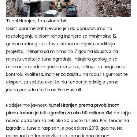
Tunel Hranjen, foto;vladafbih
Osim opreme zahtijevano je i da ponuđač ima na
raspolaganju diplomiranog inžinjera sa minimalno 12
godina radnog iskustav u struci na mjestu voditelja
projekta, inžinjera sa minimalno 7 godina iskustva na
mjestu voditelja tunelogradnje, inžinjera geologije sa
minimalno sedam godina iskustva, inžinjer za osiguranje i
kontrolu kvaliteta, inžinjer za zaštitu na radu i sigurnost te
ekspert za zaštitu okoliša. Na tender je pristigla samo
jedna ponuda i to firme Euro-asfalt.
Podsjetimo javnost,
tunel Hranjen prema prvobitnom
planu trebao je biti izgrađen za oko 90 miliona KM
, no taj je
novac potrošen za tek oko 30 posto tunela. Prvi tender za
izgradnju tunela raspisan je početkom 2018. godine. Na
raspisani tender prijavljuje se samo jedna firma-