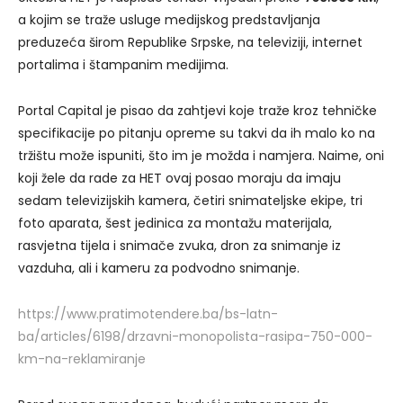
a kojim se traže usluge medijskog predstavljanja
preduzeća širom Republike Srpske, na televiziji, internet
portalima i štampanim medijima.
Portal Capital je pisao da zahtjevi koje traže kroz tehničke
specifikacije po pitanju opreme su takvi da ih malo ko na
tržištu može ispuniti, što im je možda i namjera. Naime, oni
koji žele da rade za HET ovaj posao moraju da imaju
sedam televizijskih kamera, četiri snimateljske ekipe, tri
foto aparata, šest jedinica za montažu materijala,
rasvjetna tijela i snimače zvuka, dron za snimanje iz
vazduha, ali i kameru za podvodno snimanje.
https://www.pratimotendere.ba/bs-latn-
ba/articles/6198/drzavni-monopolista-rasipa-750-000-
km-na-reklamiranje