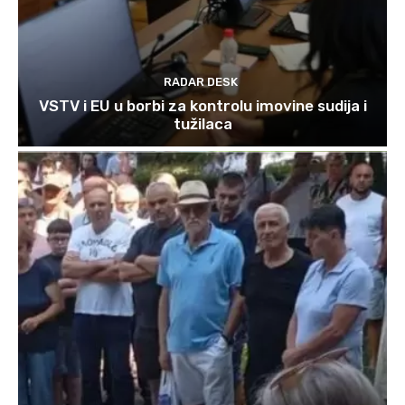
RADAR DESK
VSTV i EU u borbi za kontrolu imovine sudija i
tužilaca