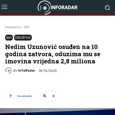
Naslovnica
BiH
BIH
DRUŠTVO
Nedim Uzunović osuđen na 10
godina zatvora, oduzima mu se
imovina vrijedna 2,8 miliona
By
InfoRadar
18/12/2025
Facebook
X