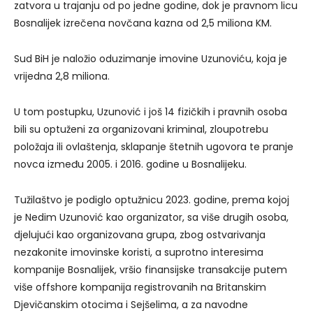
zatvora u trajanju od po jedne godine, dok je pravnom licu
Bosnalijek izrečena novčana kazna od 2,5 miliona KM.
Sud BiH je naložio oduzimanje imovine Uzunoviću, koja je
vrijedna 2,8 miliona.
U tom postupku, Uzunović i još 14 fizičkih i pravnih osoba
bili su optuženi za organizovani kriminal, zloupotrebu
položaja ili ovlaštenja, sklapanje štetnih ugovora te pranje
novca između 2005. i 2016. godine u Bosnalijeku.
Tužilaštvo je podiglo optužnicu 2023. godine, prema kojoj
je Nedim Uzunović kao organizator, sa više drugih osoba,
djelujući kao organizovana grupa, zbog ostvarivanja
nezakonite imovinske koristi, a suprotno interesima
kompanije Bosnalijek, vršio finansijske transakcije putem
više offshore kompanija registrovanih na Britanskim
Djevičanskim otocima i Sejšelima, a za navodne