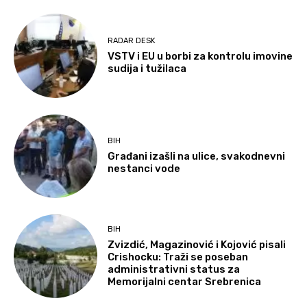
RADAR DESK
VSTV i EU u borbi za kontrolu imovine
sudija i tužilaca
BIH
Građani izašli na ulice, svakodnevni
nestanci vode
BIH
Zvizdić, Magazinović i Kojović pisali
Crishocku: Traži se poseban
administrativni status za
Memorijalni centar Srebrenica