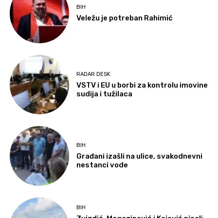
BIH
Veležu je potreban Rahimić
RADAR DESK
VSTV i EU u borbi za kontrolu imovine
sudija i tužilaca
BIH
Građani izašli na ulice, svakodnevni
nestanci vode
BIH