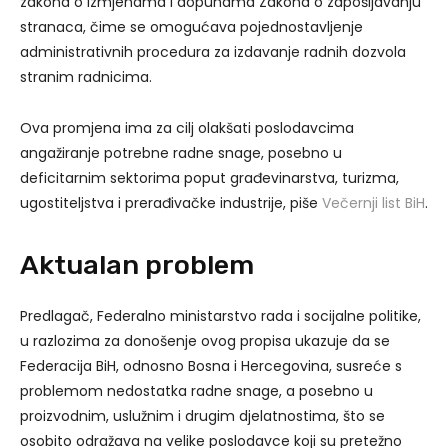
zakona o izmjenama i dopunama Zakona o zapošljavanju
stranaca, čime se omogućava pojednostavljenje
administrativnih procedura za izdavanje radnih dozvola
stranim radnicima.
Ova promjena ima za cilj olakšati poslodavcima
angažiranje potrebne radne snage, posebno u
deficitarnim sektorima poput građevinarstva, turizma,
ugostiteljstva i prerađivačke industrije, piše
Večernji list BiH
.
Aktualan problem
Predlagač, Federalno ministarstvo rada i socijalne politike,
u razlozima za donošenje ovog propisa ukazuje da se
Federacija BiH, odnosno Bosna i Hercegovina, susreće s
problemom nedostatka radne snage, a posebno u
proizvodnim, uslužnim i drugim djelatnostima, što se
osobito odražava na velike poslodavce koji su pretežno