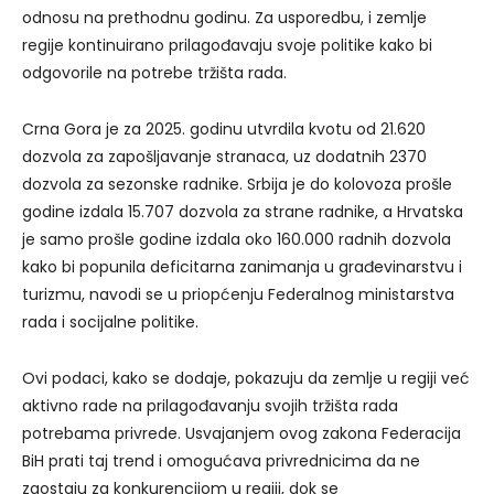
odnosu na prethodnu godinu. Za usporedbu, i zemlje
regije kontinuirano prilagođavaju svoje politike kako bi
odgovorile na potrebe tržišta rada.
Crna Gora je za 2025. godinu utvrdila kvotu od 21.620
dozvola za zapošljavanje stranaca, uz dodatnih 2370
dozvola za sezonske radnike. Srbija je do kolovoza prošle
godine izdala 15.707 dozvola za strane radnike, a Hrvatska
je samo prošle godine izdala oko 160.000 radnih dozvola
kako bi popunila deficitarna zanimanja u građevinarstvu i
turizmu, navodi se u priopćenju Federalnog ministarstva
rada i socijalne politike.
Ovi podaci, kako se dodaje, pokazuju da zemlje u regiji već
aktivno rade na prilagođavanju svojih tržišta rada
potrebama privrede. Usvajanjem ovog zakona Federacija
BiH prati taj trend i omogućava privrednicima da ne
zaostaju za konkurencijom u regiji, dok se