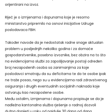
orijentirani na izvoz.
Riječ je o izmjenama i dopunama koje je resorno
ministarstvo pripremilo na osnovi inicijative Udruge
poslodavaca FBiH.
Također navode da je nedostatak radne snage aktualan
problem u posljednjih nekoliko godina i za domaće
gospodarstvenike, posebno izvoznike, bez obzira na to što
na evidencijama službi za zapošljavanje postoji određen
broj nezaposlenih osoba sa zanimanjima za koje
poslodavci smatraju da su deficitarna te da te osobe ipak
ne traže posao, nego su u evidencijama radi zdravstvenog
osiguranja i drugih eventualnih socijalnih naknada koje
ostvaruju kao nezaposlene osobe.
Među ostalim, izmjenama i dopunama propisuje se da je
nadležna kantonalna služba rješenje o radnoj dozvoli
dužna donijeti u roku od najdulje 30 dana od dana