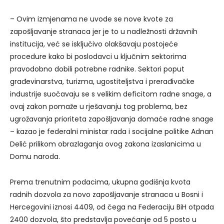
– Ovim izmjenama ne uvode se nove kvote za
zapošljavanje stranaca jer je to u nadležnosti državnih
institucija, već se isključivo olakšavaju postojeće
procedure kako bi poslodavci u ključnim sektorima
pravodobno dobili potrebne radnike. Sektori poput
građevinarstva, turizma, ugostiteljstva i prerađivačke
industrije suočavaju se s velikim deficitom radne snage, a
ovaj zakon pomaže u rješavanju tog problema, bez
ugrožavanja prioriteta zapošljavanja domaće radne snage
– kazao je federalni ministar rada i socijalne politike Adnan
Delić prilikom obrazlaganja ovog zakona izaslanicima u
Domu naroda.
Prema trenutnim podacima, ukupna godišnja kvota
radnih dozvola za novo zapošljavanje stranaca u Bosni i
Hercegovini iznosi 4409, od čega na Federaciju BiH otpada
2400 dozvola, što predstavlja povećanje od 5 posto u