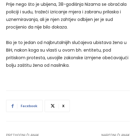
Prije nego što je ubijena, 38-godišnja Nizama se obraćala
policiji i sudu, tražeći izricanje mjera i zabranu prilaska i
uznemiravanja, ali je njen zahtjev odbijen jer je sud
procijenio da nije bilo dokaza.
Bio je to jedan od najbrutalnijih slučajeva ubistava žena u
BiH, nakon koga su vlasti u ovom bh. entitetu, pod
pritiskom protesta, usvojile zakonske izmjene obećavajući
bolju zaštitu žena od nasilnika.
Facebook
X
PRETHODNI ČLANAK
NAREDNI ČLANAK