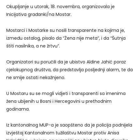
Okupljanje u utorak, 18. novembra, organizovala je
Inicijativa građanki/na Mostar.
Mostarci i Mostarke su nosili transparente na kojima je,
između ostalog, pisalo da “Žena nije meta”, i da “Šutnja
štiti nasilnika, a ne žrtvu”.
Organizatori su poručili da je ubistvo Aldine Jahić poraz
cjelokupnog društva, da predstavlja posljednji alarm, te da
ne smije ostati nekažnjeno.
U Mostaru su se mogli vidjeti i transparenti sa imenima
žena ubijenih u Bosni i Hercegovini u prethodnim
godinama.
Iz kantonalnog MUP-a je saopšteno da je policija podnijela
izvještaj Kantonalnom tužilaštvu Mostar protiv Anisa