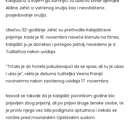
Kalajdžića, u kojem ga sumnjiči za ubistvo bivše djevojke
Aldine Jahić iz vatrenog oružja, kao i neovlašteno
posjedovanje oružja.
Ubistvu 32-godišnje Jahić su prethodile Kalajdžićeve
prijetnje. Kada je 16. novembra naveče krenula na fitnes,
Kalajdžić ju je dočekao i potegao pištolj, navedeno je iz
Tužilaštva nakon uviđaja.
“Trčala je do hotela pokušavajući da se spasi, ali tu je ušao
i ubio je”, rekla je dežurna tužiteljka Vesna Pranjić
novinarima nakon završenog uviđaja 17. novembra.
Navodi se takođe da je Kalajdžić početkom godine bio
prijavljen zbog prijetnji, ali po prijavi druge ženske osobe, te
je protiv njega već bila podignuta optužnica i čekalo se
ročište pred mostarskim Opštinskim sudom.