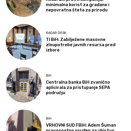
minimalna korist za građane i
nepovratna šteta za prirodu
RADAR DESK
TI BiH: Zabilježene masovne
zloupotrebe javnih resursa pred
izbore
BIH
Centralna banka BiH zvanično
aplicirala za pristupanje SEPA
području
BIH
VRHOVNI SUD FBiH: Adem Šuman
pravosnažno osuđen za ubistvo