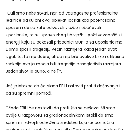
“Čuli smo neke stvari, npr. od Vatrogasne profesionalne
jedinice da su oni ovaj objekat locirali kao potencijalno
opasan i da su zato održavali vježbe i obučavali
uposlenike, te su upravo zbog tih vježbi i požrtvovanošću i
energiji koju su pokazali pripadnici MUP-a sa uposlenicima
Doma spasili tragediju većih razmjera. Kada jedan život
izgubite, to nije dobro, ali da nije bilo ovakvo brze i efikasne
reakcije ovo je mogla biti tragedija nesagledivih razmjera.
Jedan život je puno, a ne 11”.
Još je istakao da će Vlada FBiH nstaviti pratiti dešavanja i
da su spremni pomoći.
“Vlada FBiH će nastaviti da prati šta se dešava. Mi smo
ovdje u razgovoru sa gradonačelnikom istakli da smo
spremni izdvojiti određena sredstva koja će pomoći u
saniranju, ali i smještaju korisnika Doma penzionera koji će