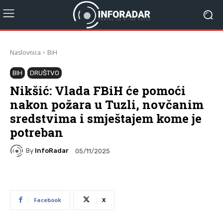
Naslovnica
BiH
BIH
DRUŠTVO
Nikšić: Vlada FBiH će pomoći
nakon požara u Tuzli, novčanim
sredstvima i smještajem kome je
potreban
By
InfoRadar
05/11/2025
Facebook
X