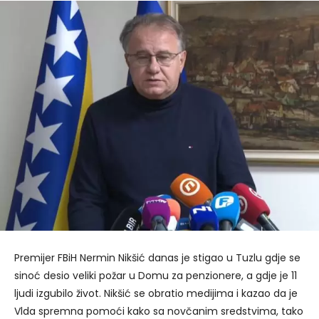
Premijer FBiH Nermin Nikšić danas je stigao u Tuzlu gdje se
sinoć desio veliki požar u Domu za penzionere, a gdje je 11
ljudi izgubilo život. Nikšić se obratio medijima i kazao da je
Vlda spremna pomoći kako sa novčanim sredstvima, tako