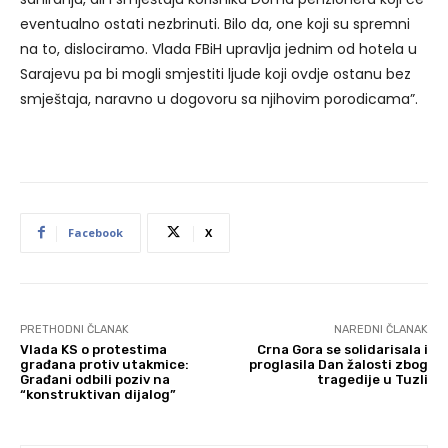
eventualno ostati nezbrinuti. Bilo da, one koji su spremni
na to, dislociramo. Vlada FBiH upravlja jednim od hotela u
Sarajevu pa bi mogli smjestiti ljude koji ovdje ostanu bez
smještaja, naravno u dogovoru sa njihovim porodicama”.
Facebook
X
PRETHODNI ČLANAK
NAREDNI ČLANAK
Vlada KS o protestima
Crna Gora se solidarisala i
građana protiv utakmice:
proglasila Dan žalosti zbog
Građani odbili poziv na
tragedije u Tuzli
“konstruktivan dijalog”