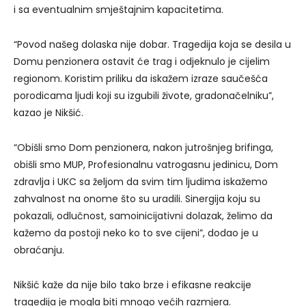
i sa eventualnim smještajnim kapacitetima.
“Povod našeg dolaska nije dobar. Tragedija koja se desila u
Domu penzionera ostavit će trag i odjeknulo je cijelim
regionom. Koristim priliku da iskažem izraze saučešća
porodicama ljudi koji su izgubili živote, gradonačelniku”,
kazao je Nikšić.
“Obišli smo Dom penzionera, nakon jutrošnjeg brifinga,
obišli smo MUP, Profesionalnu vatrogasnu jedinicu, Dom
zdravlja i UKC sa željom da svim tim ljudima iskažemo
zahvalnost na onome što su uradili. Sinergija koju su
pokazali, odlučnost, samoinicijativni dolazak, želimo da
kažemo da postoji neko ko to sve cijeni”, dodao je u
obraćanju.
Nikšić kaže da nije bilo tako brze i efikasne reakcije
tragedija je mogla biti mnogo većih razmjera.