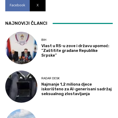
Facebook
X
NAJNOVIJI ČLANCI
BIH
Vlast u RS-u zove i državu upomoć:
“Zaštitite građane Republike
Srpske”
RADAR DESK
Najmanje 1,2 miliona djece
iskorišteno za AI-generisani sadržaj
seksualnog zlostavljanja