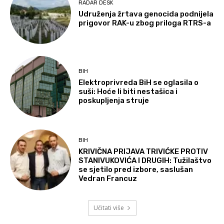
RADAR DESK
Udruženja žrtava genocida podnijela
prigovor RAK-u zbog priloga RTRS-a
BIH
Elektroprivreda BiH se oglasila o
suši: Hoće li biti nestašica i
poskupljenja struje
BIH
KRIVIČNA PRIJAVA TRIVIĆKE PROTIV
STANIVUKOVIĆA I DRUGIH: Tužilaštvo
se sjetilo pred izbore, saslušan
Vedran Francuz
Učitati više