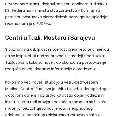
utvređenom stanju dostavljena Kantonalnom tužilaštvu
KS i Federalnom ministarstvu zdravstva – Komisiji za
primjenu postupaka biomedicinski pomognute oplodnje“,
rečeno nam je u FUZIP-u.
Centri u Tuzli, Mostaru i Sarajevu
S obzirom na ozbiljnost i složenost predmeta te činjenicu
da se inspekcijski nadzor provodi u saradnji s nadležnim
Tužilaštvom, kako su naveli, do okončanja postupka nije
moguće davati dodatne informacije o predmetu.
Kako smo već naveli, situacija u vezi „Northwestern
Medical Centra“ Sarajevo je očito tek vrh ledenog brijega,
s obzirom da je iz Tužilaštva KS otišao dopis nadležnim
institucijama radi provjere navoda o tome da se biološki
materijal bez zahtjeva pacijenata i neophodnog
odobrenja Federalnog ministarstva zdravstva šalje u