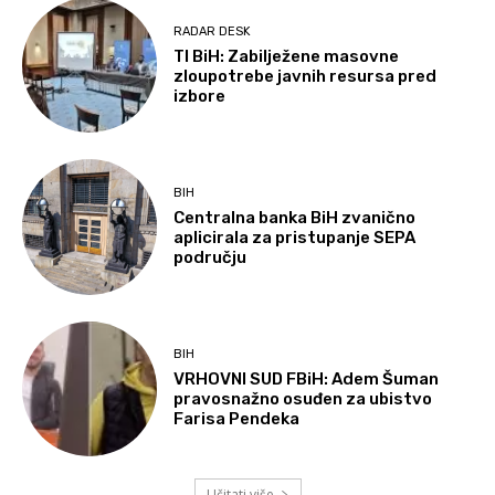
RADAR DESK
TI BiH: Zabilježene masovne
zloupotrebe javnih resursa pred
izbore
BIH
Centralna banka BiH zvanično
aplicirala za pristupanje SEPA
području
BIH
VRHOVNI SUD FBiH: Adem Šuman
pravosnažno osuđen za ubistvo
Farisa Pendeka
Učitati više