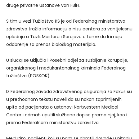
druge privatne ustanove van FBiH.
S tim u vezi Tužilaštvo KS je od Federalnog ministarstva
zdravstva tražilo informaciju o nizu centara za vantjelesnu
oplodnju u Tuzli, Mostaru i Sarajevo o tome da li imaju
odobrenje za prenos biološkog materijala.
U slučaj se uključio i Posebni odjel za suzbijanje korupcije,
organiziranog i međukantonalnog kriminala Federalnog
tužilaštva (POSKOK).
Iz Federalnog zavoda zdravstvenog osiguranja za Fokus su
u prethodnom tekstu naveli da su nakon zaprimljenih
upita od pacijenata o ustanovi Nortwestern Medical
Center i odmah uputili službene dopise prema njoj, kao i
prema Federalnom ministarstvu zdravstva.
Međutim, pacijenti koji su nam se obratili dovode u pitanju