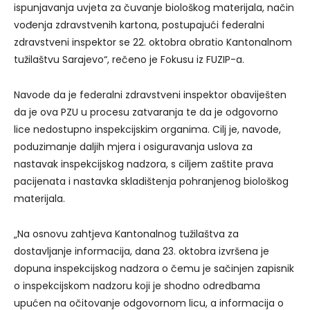
ispunjavanja uvjeta za čuvanje biološkog materijala, način
vođenja zdravstvenih kartona, postupajući federalni
zdravstveni inspektor se 22. oktobra obratio Kantonalnom
tužilaštvu Sarajevo“, rečeno je Fokusu iz FUZIP-a.
Navode da je federalni zdravstveni inspektor obaviješten
da je ova PZU u procesu zatvaranja te da je odgovorno
lice nedostupno inspekcijskim organima. Cilj je, navode,
poduzimanje daljih mjera i osiguravanja uslova za
nastavak inspekcijskog nadzora, s ciljem zaštite prava
pacijenata i nastavka skladištenja pohranjenog biološkog
materijala.
„Na osnovu zahtjeva Kantonalnog tužilaštva za
dostavljanje informacija, dana 23. oktobra izvršena je
dopuna inspekcijskog nadzora o čemu je sačinjen zapisnik
o inspekcijskom nadzoru koji je shodno odredbama
upućen na očitovanje odgovornom licu, a informacija o