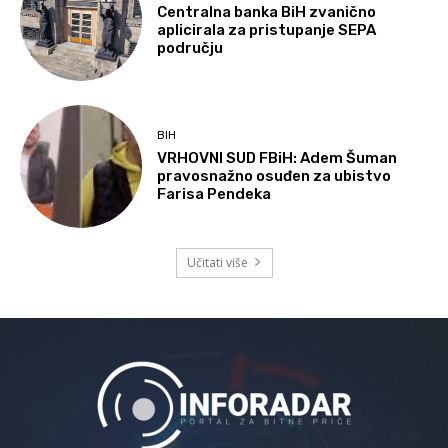
Centralna banka BiH zvanično
aplicirala za pristupanje SEPA
području
BIH
VRHOVNI SUD FBiH: Adem Šuman
pravosnažno osuđen za ubistvo
Farisa Pendeka
Učitati više