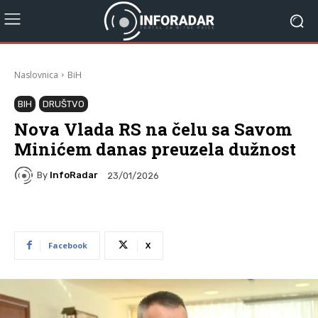
Naslovnica
BiH
BIH
DRUŠTVO
Nova Vlada RS na čelu sa Savom
Minićem danas preuzela dužnost
By
InfoRadar
23/01/2026
Facebook
X