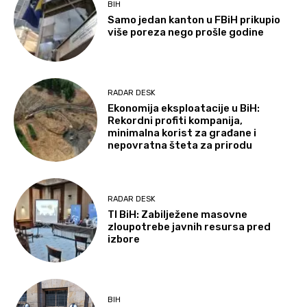
BIH
Samo jedan kanton u FBiH prikupio
više poreza nego prošle godine
RADAR DESK
Ekonomija eksploatacije u BiH:
Rekordni profiti kompanija,
minimalna korist za građane i
nepovratna šteta za prirodu
RADAR DESK
TI BiH: Zabilježene masovne
zloupotrebe javnih resursa pred
izbore
BIH