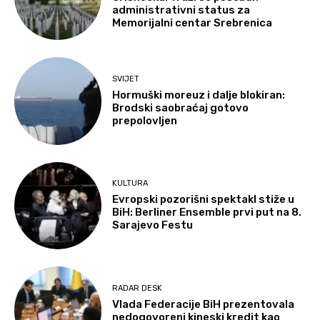
administrativni status za
Memorijalni centar Srebrenica
SVIJET
Hormuški moreuz i dalje blokiran:
Brodski saobraćaj gotovo
prepolovljen
KULTURA
Evropski pozorišni spektakl stiže u
BiH: Berliner Ensemble prvi put na 8.
Sarajevo Festu
RADAR DESK
Vlada Federacije BiH prezentovala
nedogovoreni kineski kredit kao