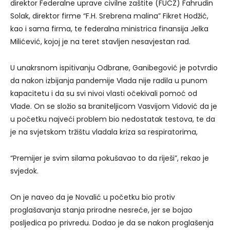
direktor Federalne uprave civilne zaštite (FUCZ) Fahrudin
Solak, direktor firme “F.H. Srebrena malina” Fikret Hodžić,
kao i sama firma, te federalna ministrica finansija Jelka
Milićević, kojoj je na teret stavljen nesavjestan rad.
U unakrsnom ispitivanju Odbrane, Ganibegović je potvrdio
da nakon izbijanja pandemije Vlada nije radila u punom
kapacitetu i da su svi nivoi vlasti očekivali pomoć od
Vlade. On se složio sa braniteljicom Vasvijom Vidović da je
u početku najveći problem bio nedostatak testova, te da
je na svjetskom tržištu vladala kriza sa respiratorima,
“Premijer je svim silama pokušavao to da riješi”, rekao je
svjedok.
On je naveo da je Novalić u početku bio protiv
proglašavanja stanja prirodne nesreće, jer se bojao
posljedica po privredu. Dodao je da se nakon proglašenja