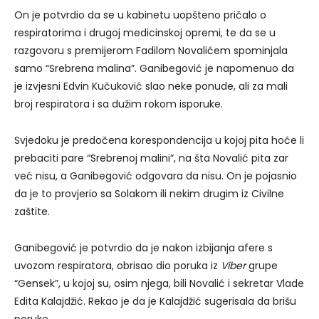
On je potvrdio da se u kabinetu uopšteno pričalo o
respiratorima i drugoj medicinskoj opremi, te da se u
razgovoru s premijerom Fadilom Novalićem spominjala
samo “Srebrena malina”. Ganibegović je napomenuo da
je izvjesni Edvin Kučuković slao neke ponude, ali za mali
broj respiratora i sa dužim rokom isporuke.
Svjedoku je predočena korespondencija u kojoj pita hoće li
prebaciti pare “Srebrenoj malini”, na šta Novalić pita zar
već nisu, a Ganibegović odgovara da nisu. On je pojasnio
da je to provjerio sa Solakom ili nekim drugim iz Civilne
zaštite.
Ganibegović je potvrdio da je nakon izbijanja afere s
uvozom respiratora, obrisao dio poruka iz
Viber
grupe
“Gensek”, u kojoj su, osim njega, bili Novalić i sekretar Vlade
Edita Kalajdžić. Rekao je da je Kalajdžić sugerisala da brišu
poruke.