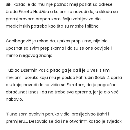
BiH, kazao je da mu nije poznat mejl poslat sa adrese
Ureda Fikretu Hodžiću u kojem se navodi da, u skladu sa
premijerovom preporukom, šalju zahtjev za dio
medicinskih potreba kao što su maske i slično.
Ganibegović je rekao da, uprkos propisima, nije bio
upoznat sa svim prepiskama i da su se one odvijale i
mimo njegovog znanja.
Tužilac Džermin Pašić pitao ga je da li je u vezi s tim
mejlom i poruka koju mu je poslao Fahrudin Solak 2. aprila
a u kojoj navodi da se vidio sa Fikretom, da je pogrešno
obračunat iznos i da ne treba sva oprema, jer je dio već
nabavio.
“Puno sam ovakvih poruka vidio, prosljeđivao Bahri i
premijeru… Dešavalo se da i ne otvorim”, kazao je svjedok.