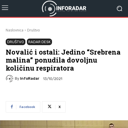
Naslovnica
Društvo
DRUŠTVO
RADAR DESK
Novalić i ostali: Jedino “Srebrena
malina” ponudila dovoljnu
količinu respiratora
By
InfoRadar
13/10/2021
Facebook
X