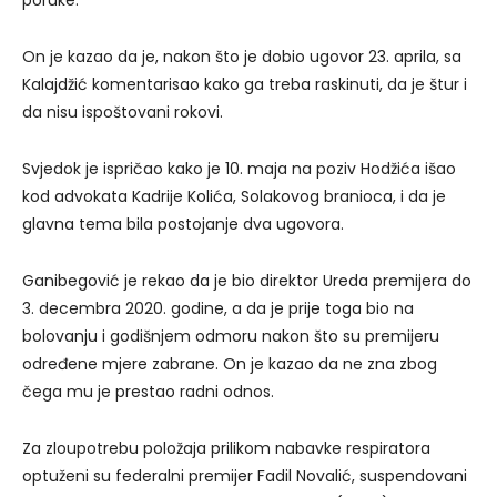
On je kazao da je, nakon što je dobio ugovor 23. aprila, sa
Kalajdžić komentarisao kako ga treba raskinuti, da je štur i
da nisu ispoštovani rokovi.
Svjedok je ispričao kako je 10. maja na poziv Hodžića išao
kod advokata Kadrije Kolića, Solakovog branioca, i da je
glavna tema bila postojanje dva ugovora.
Ganibegović je rekao da je bio direktor Ureda premijera do
3. decembra 2020. godine, a da je prije toga bio na
bolovanju i godišnjem odmoru nakon što su premijeru
određene mjere zabrane. On je kazao da ne zna zbog
čega mu je prestao radni odnos.
Za zloupotrebu položaja prilikom nabavke respiratora
optuženi su federalni premijer Fadil Novalić, suspendovani