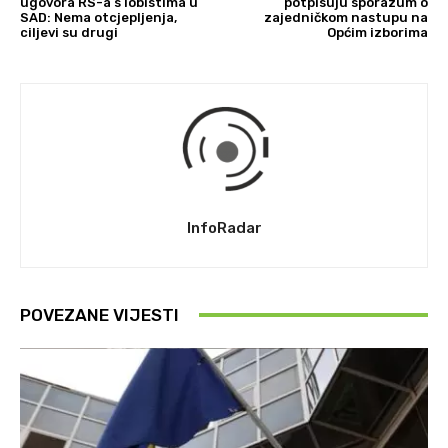
ugovora RS-a s lobistima u
potpisuju sporazum o
SAD: Nema otcjepljenja,
zajedničkom nastupu na
ciljevi su drugi
Općim izborima
InfoRadar
POVEZANE VIJESTI