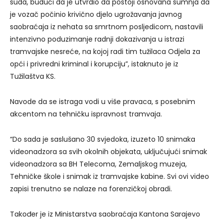
suda, budući da je utvrdio da postoji osnovana sumnja da
je vozač počinio krivično djelo ugrožavanja javnog
saobraćaja iz nehata sa smrtnom posljedicom, nastavili
intenzivno poduzimanje radnji dokazivanja u istrazi
tramvajske nesreće, na kojoj radi tim tužilaca Odjela za
opći i privredni kriminal i korupciju”, istaknuto je iz
Tužilaštva KS.
Navode da se istraga vodi u više pravaca, s posebnim
akcentom na tehničku ispravnost tramvaja.
“Do sada je saslušano 30 svjedoka, izuzeto 10 snimaka
videonadzora sa svih okolnih objekata, uključujući snimak
videonadzora sa BH Telecoma, Zemaljskog muzeja,
Tehničke škole i snimak iz tramvajske kabine. Svi ovi video
zapisi trenutno se nalaze na forenzičkoj obradi.
Također je iz Ministarstva saobraćaja Kantona Sarajevo