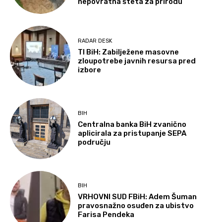
nepovratna šteta za prirodu
RADAR DESK
TI BiH: Zabilježene masovne
zloupotrebe javnih resursa pred
izbore
BIH
Centralna banka BiH zvanično
aplicirala za pristupanje SEPA
području
BIH
VRHOVNI SUD FBiH: Adem Šuman
pravosnažno osuđen za ubistvo
Farisa Pendeka