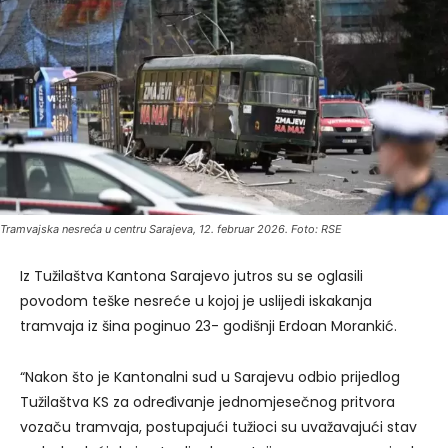
Tramvajska nesreća u centru Sarajeva, 12. februar 2026. Foto: RSE
Iz Tužilaštva Kantona Sarajevo jutros su se oglasili
povodom teške nesreće u kojoj je uslijedi iskakanja
tramvaja iz šina poginuo 23- godišnji Erdoan Morankić.
“Nakon što je Kantonalni sud u Sarajevu odbio prijedlog
Tužilaštva KS za određivanje jednomjesečnog pritvora
vozaču tramvaja, postupajući tužioci su uvažavajući stav