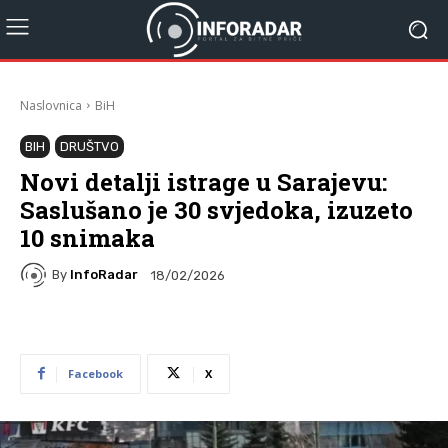
Naslovnica
BiH
BIH
DRUŠTVO
Novi detalji istrage u Sarajevu:
Saslušano je 30 svjedoka, izuzeto
10 snimaka
By
InfoRadar
18/02/2026
Facebook
X