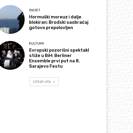
SVIJET
Hormuški moreuz i dalje
blokiran: Brodski saobraćaj
gotovo prepolovljen
KULTURA
Evropski pozorišni spektakl
stiže u BiH: Berliner
Ensemble prvi put na 8.
Sarajevo Festu
Učitati više