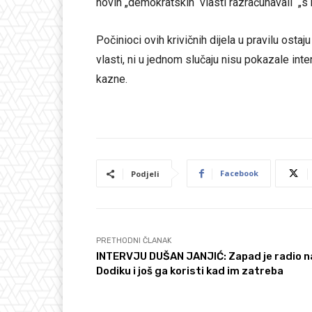
novih „demokratskih“ vlasti razračunavali „
Počinioci ovih krivičnih dijela u pravilu ostaju
vlasti, ni u jednom slučaju nisu pokazale int
kazne.
Facebook
Podjeli
PRETHODNI ČLANAK
INTERVJU DUŠAN JANJIĆ: Zapad je radio n
Dodiku i još ga koristi kad im zatreba