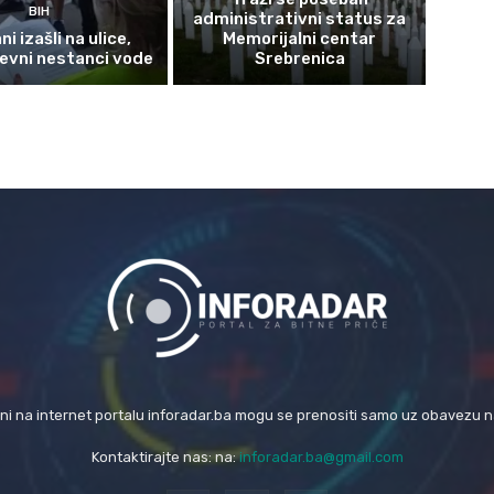
BIH
administrativni status za
i izašli na ulice,
Memorijalni centar
evni nestanci vode
Srebrenica
eni na internet portalu inforadar.ba mogu se prenositi samo uz obavezu 
Kontaktirajte nas: na:
inforadar.ba@gmail.com