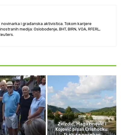
vinarka i građanska aktivistica. Tokom karijere
i inostranih medija: Oslobođenje, BHT, BIRN, VOA, RFERL,
Reuters.
BIH
Zvizdić, Magazinović i
Kojović pisali Crishocku:
Traži se poseban