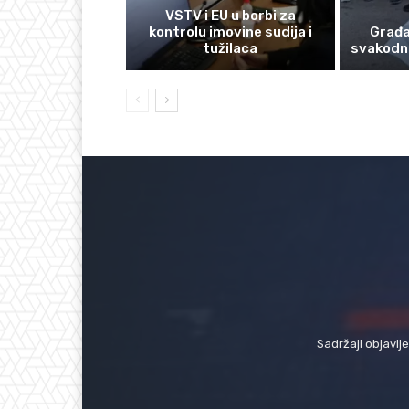
VSTV i EU u borbi za
kontrolu imovine sudija i
Građan
tužilaca
svakodn
Sadržaji objavlj