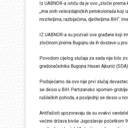
Iz UABNOR-a ističu da je ovo „zločin prema k
„ima onih veleizdajničkih petokolonaša koji iz
mrziteljima, razbijačima, djeliteljima BiH“. Ima
IZ UABNOR-a su pozvali sve građane koji ima
zločinom prema Bugojnu da ih dostave u pros
Povodom cijelog slučaja za sada nije bilo zva
gradonačelnika Bugojna Hasan Ajkunić (SDA)
Podsjećamo da ovo nije prvi slučaj devastaci
se desio u BiH. Partizansko spomen-groblje 
rušilačkih pohoda, a posljednji se desio u n
Antifašisti upozoravaju da su ovakvi vandalski
većine država bivše Jugoslavije početkom 90-