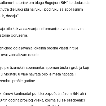
ulturno-historijskom blagu Bugojna i BiH“, te dodaju da
nutra djelujući idu na ruku i pod ruku sa spoljašnjim
 ih, dodaju.“
ju bilo kakva saznanja i informacije u vezi sa ovim
torije Udruženja.
ničnog oglašavanja lokalnih organa vlasti, niti je
 ovaj vandalizam osudio.
je partizanskih spomenika, spomen bista i groblja koji
u Mostaru u više navrata bilo je meta napada i
ovembru prošle godine.
 činovi kontinuitet politika započetih širom BiH, ali i
tih godina prošlog vijeka, kojima su se sljedbenici