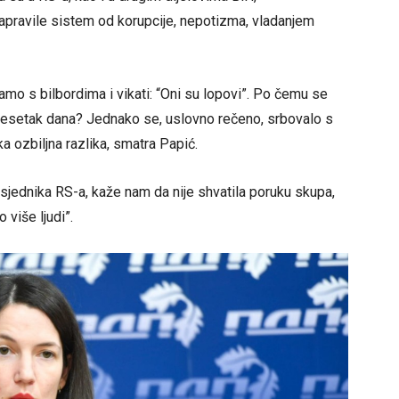
 napravile sistem od korupcije, nepotizma, vladanjem
amo s bilbordima i vikati: “Oni su lopovi”. Po čemu se
e desetak dana? Jednako se, uslovno rečeno, srbovalo s
a ozbiljna razlika, smatra Papić.
dsjednika RS-a, kaže nam da nije shvatila poruku skupa,
 više ljudi”.