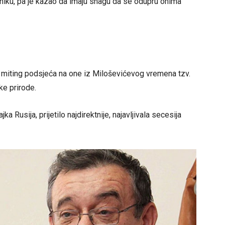
vniku, pa je kazao da imaju snagu da se odupru onima
 miting podsjeća na one iz Miloševićevog vremena tzv.
čke prirode.
a Rusija, prijetilo najdirektnije, najavljivala secesija