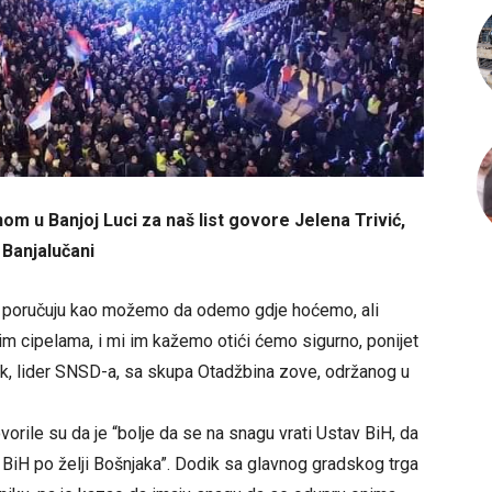
om u Banjoj Luci za naš list govore Jelena Trivić,
 Banjalučani
m poručuju kao možemo da odemo gdje hoćemo, ali
cipelama, i mi im kažemo otići ćemo sigurno, ponijet
k, lider SNSD-a, sa skupa Otadžbina zove, održanog u
vorile su da je “bolje da se na snagu vrati Ustav BiH, da
e BiH po želji Bošnjaka”. Dodik sa glavnog gradskog trga