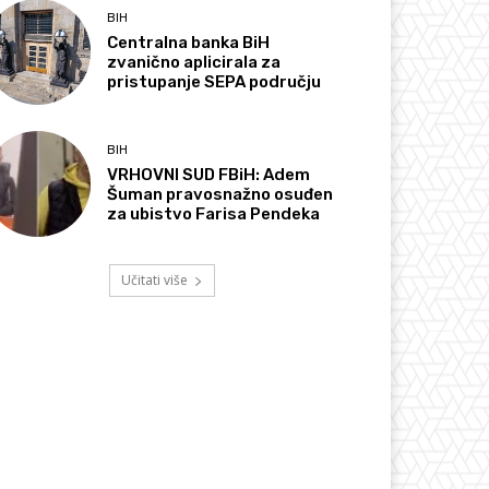
BIH
Centralna banka BiH
zvanično aplicirala za
pristupanje SEPA području
BIH
VRHOVNI SUD FBiH: Adem
Šuman pravosnažno osuđen
za ubistvo Farisa Pendeka
Učitati više