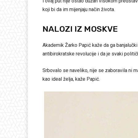
i ovaj put nije ostao dužan visokom predsta
koji bi da im mijenjaju način života.
NALOZI IZ MOSKVE
Akademik Žarko Papić kaže da ga banjalučki
antibirokratske revolucije i da je svaki politi
Srbovalo se naveliko, nije se zaboravila ni majk
kao ideal želja, kaže Papić.