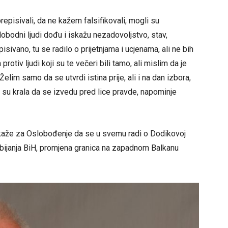
episivali, da ne kažem falsifikovali, mogli su
 slobodni ljudi dođu i iskažu nezadovoljstvo, stav,
pisivano, tu se radilo o prijetnjama i ucjenama, ali ne bih
tiv ljudi koji su te večeri bili tamo, ali mislim da je
Želim samo da se utvrdi istina prije, ali i na dan izbora,
a su krala da se izvedu pred lice pravde, napominje
r, kaže za Oslobođenje da se u svemu radi o Dodikovoj
zbijanja BiH, promjena granica na zapadnom Balkanu