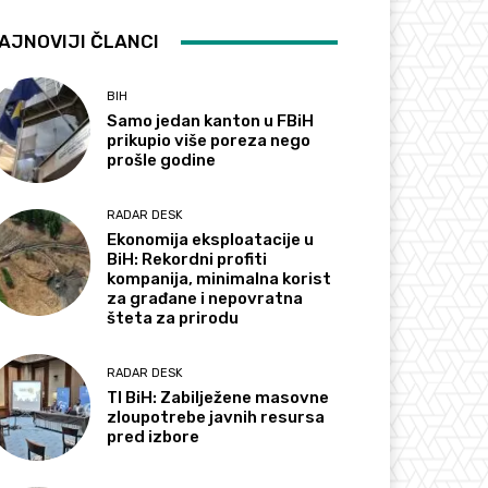
AJNOVIJI ČLANCI
BIH
Samo jedan kanton u FBiH
prikupio više poreza nego
prošle godine
RADAR DESK
Ekonomija eksploatacije u
BiH: Rekordni profiti
kompanija, minimalna korist
za građane i nepovratna
šteta za prirodu
RADAR DESK
TI BiH: Zabilježene masovne
zloupotrebe javnih resursa
pred izbore