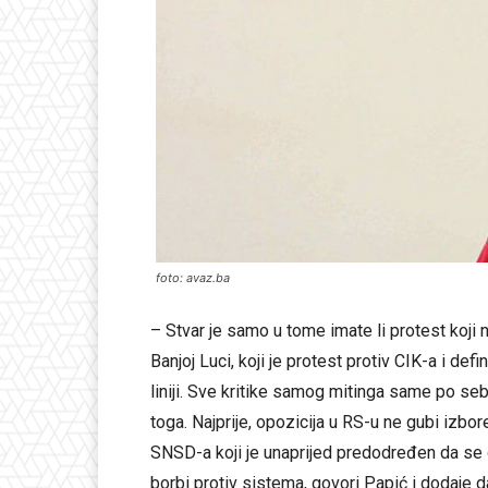
foto: avaz.ba
– Stvar je samo u tome imate li protest koji na
Banjoj Luci, koji je protest protiv CIK-a i def
liniji. Sve kritike samog mitinga same po s
toga. Najprije, opozicija u RS-u ne gubi izbor
SNSD-a koji je unaprijed predodređen da se on
borbi protiv sistema, govori Papić i dodaje d