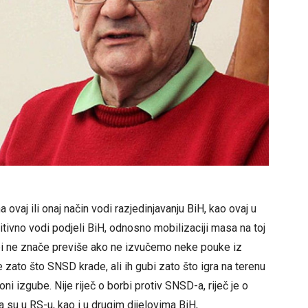
 ovaj ili onaj način vodi razjedinjavanju BiH, kao ovaj u
initivno vodi podjeli BiH, odnosno mobilizaciji masa na toj
ebi ne znače previše ako ne izvučemo neke pouke iz
e zato što SNSD krade, ali ih gubi zato što igra na terenu
i izgube. Nije riječ o borbi protiv SNSD-a, riječ je o
a su u RS-u, kao i u drugim dijelovima BiH,