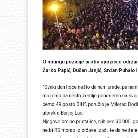
O mitingu pozicije protiv opozicije održan
Žarko Papić, Dušan Janjić, Srđan Puhalo i
”Svaki dan hoće nešto da nam urade, pa na
možemo da nešto zemlje ponesemo na svojim 
ćemo 49 posto BiH”, poručio je Milorad Dodi
utorak u Banjoj Luci.
Njegove brojne pristalice, njih oko 30.000, go
ne bi RS morao iz države izaći, te da ne žel