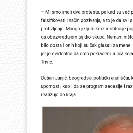
– Mi smo imali dva protesta, pa kad su već pr
falsifikovati i način pozivanja, a to je da svi
protivljenje. Mnogo je ljudi kroz institucije po
da obezvređujem taj dio skupa. Nemam ništa pro
bilo dosta i onih koji su čak glasali za mene. 
jer je evidentno da smo pokradeni, a lica koj
Trivić.
Dušan Janjić, beogradski politički analitiča
upornosti, kao i da se program secesije i ra
realizuje do kraja.