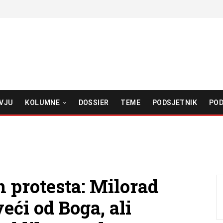
VJU
KOLUMNE
DOSSIER
TEME
PODSJETNIK
POD
h protesta: Milorad
veći od Boga, ali