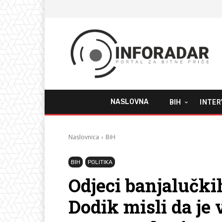
NASLOVNA
BIH
INTER
Naslovnica
BiH
BIH
POLITIKA
Odjeci banjalučki
Dodik misli da je 