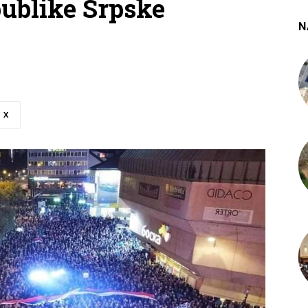
publike Srpske
N
X