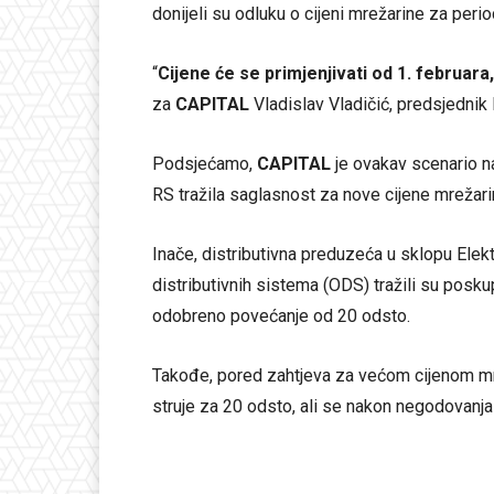
donijeli su odluku o cijeni mrežarine za per
“
Cijene će se primjenjivati od 1. februar
za
CAPITAL
Vladislav Vladičić, predsjednik
Podsjećamo,
CAPITAL
je ovakav scenario 
RS tražila saglasnost za nove cijene mrežari
Inače, distributivna preduzeća u sklopu Ele
distributivnih sistema (ODS) tražili su poskup
odobreno povećanje od 20 odsto.
Takođe, pored zahtjeva za većom cijenom mr
struje za 20 odsto, ali se nakon negodovanja 