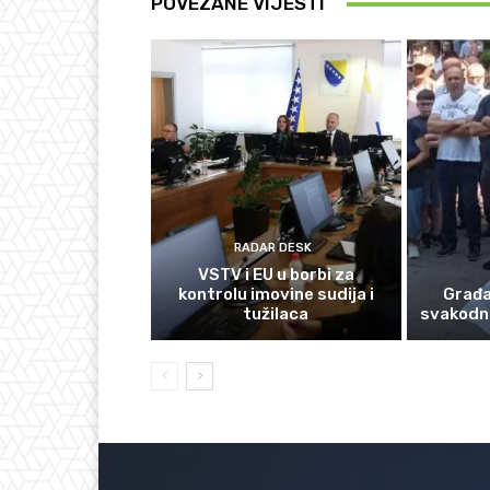
POVEZANE VIJESTI
RADAR DESK
VSTV i EU u borbi za
kontrolu imovine sudija i
Građan
tužilaca
svakodn