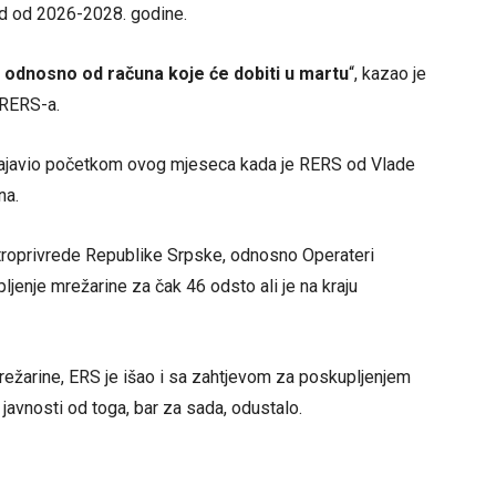
iod od 2026-2028. godine.
a, odnosno od računa koje će dobiti u martu
“, kazao je
 RERS-a.
najavio početkom ovog mjeseca kada je RERS od Vlade
na.
ktroprivrede Republike Srpske, odnosno Operateri
ljenje mrežarine za čak 46 odsto ali je na kraju
ežarine, ERS je išao i sa zahtjevom za poskupljenjem
javnosti od toga, bar za sada, odustalo.