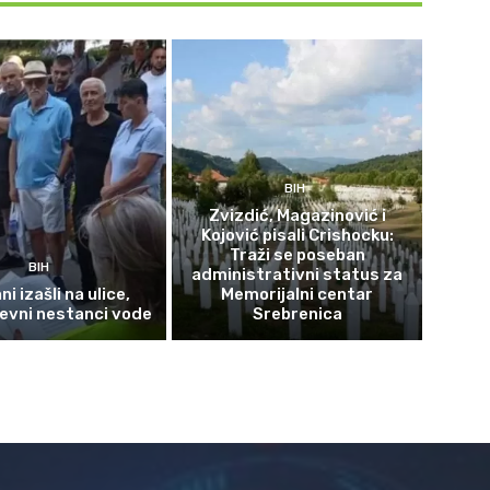
BIH
Zvizdić, Magazinović i
Kojović pisali Crishocku:
Traži se poseban
BIH
administrativni status za
i izašli na ulice,
Memorijalni centar
evni nestanci vode
Srebrenica