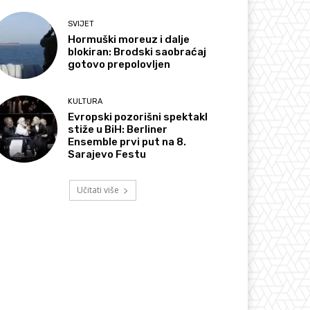
SVIJET
Hormuški moreuz i dalje
blokiran: Brodski saobraćaj
gotovo prepolovljen
KULTURA
Evropski pozorišni spektakl
stiže u BiH: Berliner
Ensemble prvi put na 8.
Sarajevo Festu
Učitati više