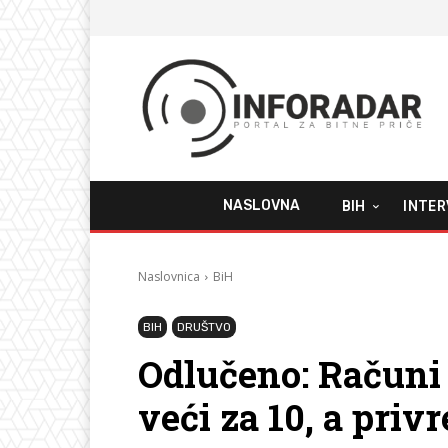
NASLOVNA
BIH
INTER
Naslovnica
BiH
BIH
DRUŠTVO
Odlučeno: Računi
veći za 10, a privr